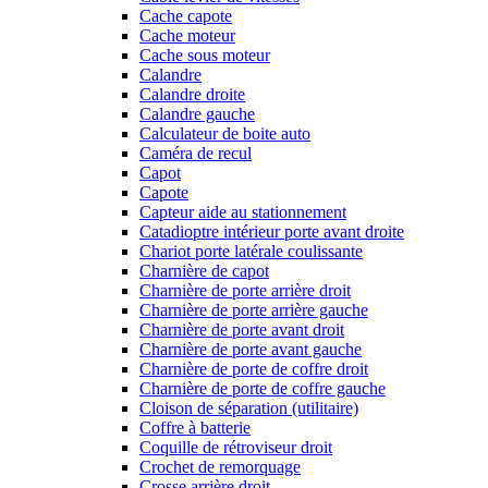
Cache capote
Cache moteur
Cache sous moteur
Calandre
Calandre droite
Calandre gauche
Calculateur de boite auto
Caméra de recul
Capot
Capote
Capteur aide au stationnement
Catadioptre intérieur porte avant droite
Chariot porte latérale coulissante
Charnière de capot
Charnière de porte arrière droit
Charnière de porte arrière gauche
Charnière de porte avant droit
Charnière de porte avant gauche
Charnière de porte de coffre droit
Charnière de porte de coffre gauche
Cloison de séparation (utilitaire)
Coffre à batterie
Coquille de rétroviseur droit
Crochet de remorquage
Crosse arrière droit