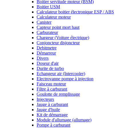
Boitier servitude moteur (BSM)
Boitier USM
Calculateur boitier électronique ESP / ABS
Calculateur moteur
Canister
Capteur point mort haut
Carburateur
Chargeur (Voiture électrique)
Conjoncteur disjoncteur
Debitmetre
Démarreur
Divers
Doseur d'air
Durite de turbo
Echangeur air (Intercooler)
Electrovanne pompe à injection
Faisceau moteur
Filtre à carburant
Goulotte de remplissage
Injecteurs
Jauge à carburant
Jauge d'huile
Kit de démarrage
Module d'allumage (allumage)
Pompe à carburant