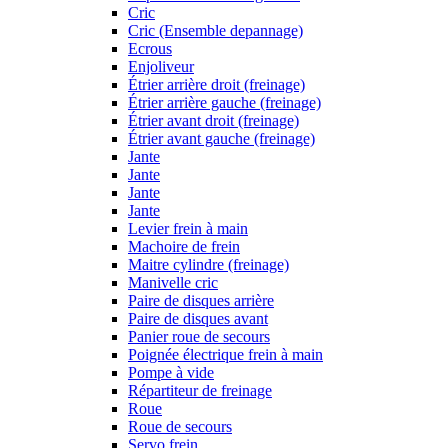
Cric
Cric (Ensemble depannage)
Ecrous
Enjoliveur
Étrier arrière droit (freinage)
Étrier arrière gauche (freinage)
Étrier avant droit (freinage)
Étrier avant gauche (freinage)
Jante
Jante
Jante
Jante
Levier frein à main
Machoire de frein
Maitre cylindre (freinage)
Manivelle cric
Paire de disques arrière
Paire de disques avant
Panier roue de secours
Poignée électrique frein à main
Pompe à vide
Répartiteur de freinage
Roue
Roue de secours
Servo frein