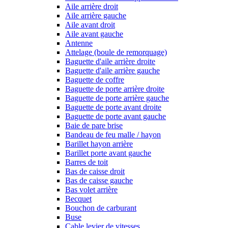
Aile arrière droit
Aile arrière gauche
Aile avant droit
Aile avant gauche
Antenne
Attelage (boule de remorquage)
Baguette d'aile arrière droite
Baguette d'aile arrière gauche
Baguette de coffre
Baguette de porte arrière droite
Baguette de porte arrière gauche
Baguette de porte avant droite
Baguette de porte avant gauche
Baie de pare brise
Bandeau de feu malle / hayon
Barillet hayon arrière
Barillet porte avant gauche
Barres de toit
Bas de caisse droit
Bas de caisse gauche
Bas volet arrière
Becquet
Bouchon de carburant
Buse
Cable levier de vitesses