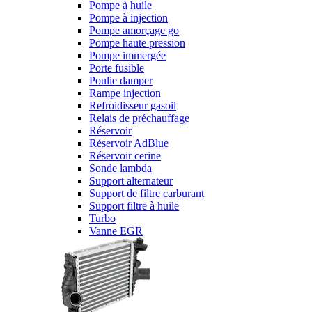
Pompe à huile
Pompe à injection
Pompe amorçage go
Pompe haute pression
Pompe immergée
Porte fusible
Poulie damper
Rampe injection
Refroidisseur gasoil
Relais de préchauffage
Réservoir
Réservoir AdBlue
Réservoir cerine
Sonde lambda
Support alternateur
Support de filtre carburant
Support filtre à huile
Turbo
Vanne EGR