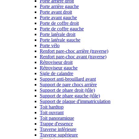
Porte arrière droit
Porte arrière gauche
Porte avant droit
Porte avant gauche
Porte de coffre droit
Porte de coffre gauche
Porte latérale droit
Porte latérale gauche
Porte vélo
Renfort pare-choc arrière (traverse)
Renfort pare-choc avant (traverse)
Rétroviseur droit
Rétroviseur gauche
Sigle de calandre
Support anti-brouillard avant
Support de pare chocs arrière
Support de phare droit (tôle)
Support de phare gauche (tôle)
Support de plaque d'immatriculation
Toit hardtop
Toit ouvrant
Toit panoramique
Trappe d'essence
Traverse inférieure
Traverse supérieure