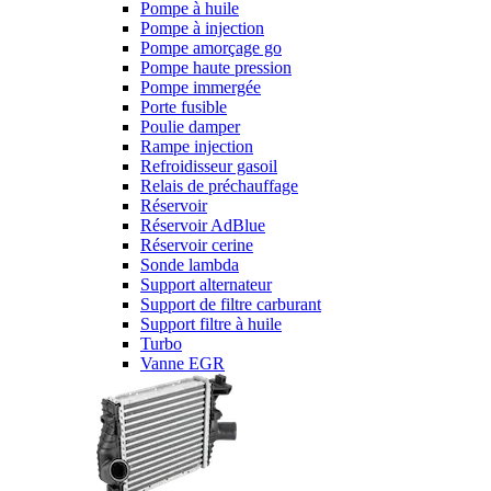
Pompe à huile
Pompe à injection
Pompe amorçage go
Pompe haute pression
Pompe immergée
Porte fusible
Poulie damper
Rampe injection
Refroidisseur gasoil
Relais de préchauffage
Réservoir
Réservoir AdBlue
Réservoir cerine
Sonde lambda
Support alternateur
Support de filtre carburant
Support filtre à huile
Turbo
Vanne EGR