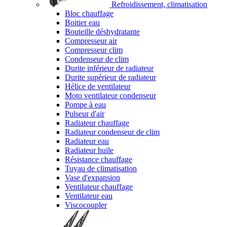
Refroidissement, climatisation
Bloc chauffage
Boitier eau
Bouteille déshydratante
Compresseur air
Compresseur clim
Condenseur de clim
Durite inférieur de radiateur
Durite supérieur de radiateur
Hélice de ventilateur
Moto ventilateur condenseur
Pompe à eau
Pulseur d'air
Radiateur chauffage
Radiateur condenseur de clim
Radiateur eau
Radiateur huile
Résistance chauffage
Tuyau de climatisation
Vase d'expansion
Ventilateur chauffage
Ventilateur eau
Viscocoupler