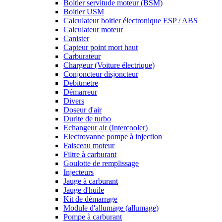
Boitier servitude moteur (BSM)
Boitier USM
Calculateur boitier électronique ESP / ABS
Calculateur moteur
Canister
Capteur point mort haut
Carburateur
Chargeur (Voiture électrique)
Conjoncteur disjoncteur
Debitmetre
Démarreur
Divers
Doseur d'air
Durite de turbo
Echangeur air (Intercooler)
Electrovanne pompe à injection
Faisceau moteur
Filtre à carburant
Goulotte de remplissage
Injecteurs
Jauge à carburant
Jauge d'huile
Kit de démarrage
Module d'allumage (allumage)
Pompe à carburant