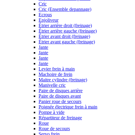
Cric
Cric (Ensemble depannage)
Ecrous
Enjoliveur
Étrier arrière droit (freinage)
Étrier arrière gauche (freinage)
Étrier avant droit (freinage)
Étrier avant gauche (freinage)
Jante
Jante
Jante
Jante
Levier frein à main
Machoire de frein
Maitre cylindre (freinage)
Manivelle cric
Paire de disques arrière
Paire de disques avant
Panier roue de secours
Poignée électrique frein à main
Pompe à vide
Répartiteur de freinage
Roue
Roue de secours
Servo frein