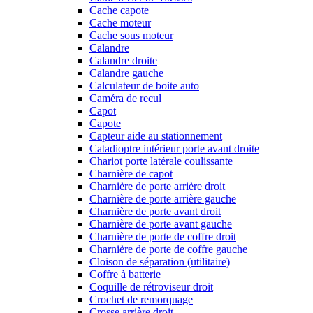
Cache capote
Cache moteur
Cache sous moteur
Calandre
Calandre droite
Calandre gauche
Calculateur de boite auto
Caméra de recul
Capot
Capote
Capteur aide au stationnement
Catadioptre intérieur porte avant droite
Chariot porte latérale coulissante
Charnière de capot
Charnière de porte arrière droit
Charnière de porte arrière gauche
Charnière de porte avant droit
Charnière de porte avant gauche
Charnière de porte de coffre droit
Charnière de porte de coffre gauche
Cloison de séparation (utilitaire)
Coffre à batterie
Coquille de rétroviseur droit
Crochet de remorquage
Crosse arrière droit