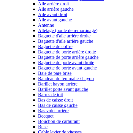
Aile arrière droit
Aile arrière gauche
Aile avant droit
Aile avant gauche
Antenne
Attelage (boule de remorquage)
Baguette d'aile arrière droite
Baguette d'aile arrière gauche
Baguette de coffre
Baguette de porte arrière droite
Baguette de porte arrière gauche
Baguette de porte avant droite
Baguette de porte avant gauche
Baie de pare brise
Bandeau de feu malle / hayon
Barillet hayon arrière
Barillet porte avant gauche
Barres de toit
Bas de caisse droit
Bas de caisse gauche
Bas volet arrière
Becquet
Bouchon de carburant
Buse
Cable levier de vitesses