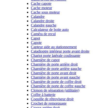
Cache capote
Cache moteur
Cache sous moteur
Calandre
Calandre droite
Calandre gauche
Calculateur de boite auto
Caméra de recul
Capot
Capote
Capteur aide au stationnement
Catadioptre intérieur porte avant droite
Chariot porte latérale coulissante
Charnière de capot
Charnière de porte arrière droit
Charnière de porte arrière gauche
Charnière de porte avant droit
Charnière de porte avant gauche
Charnière de porte de coffre droit
Charnière de porte de coffre gauche
Cloison de séparation (utilitaire)
Coffre à batterie
Coquille de rétroviseur droit
Crochet de remorquage
Crosse arrière droit