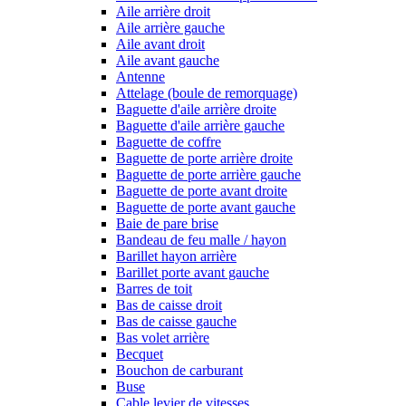
Aile arrière droit
Aile arrière gauche
Aile avant droit
Aile avant gauche
Antenne
Attelage (boule de remorquage)
Baguette d'aile arrière droite
Baguette d'aile arrière gauche
Baguette de coffre
Baguette de porte arrière droite
Baguette de porte arrière gauche
Baguette de porte avant droite
Baguette de porte avant gauche
Baie de pare brise
Bandeau de feu malle / hayon
Barillet hayon arrière
Barillet porte avant gauche
Barres de toit
Bas de caisse droit
Bas de caisse gauche
Bas volet arrière
Becquet
Bouchon de carburant
Buse
Cable levier de vitesses