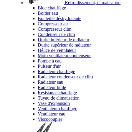
Refroidissement, climatisation
Bloc chauffage
Boitier eau
Bouteille déshydratante
Compresseur air
Compresseur clim
Condenseur de clim
Durite inférieur de radiateur
Durite supérieur de radiateur
Hélice de ventilateur
Moto ventilateur condenseur
Pompe à eau
Pulseur d'air
Radiateur chauffage
Radiateur condenseur de clim
Radiateur eau
Radiateur huile
Résistance chauffage
Tuyau de climatisation
Vase d'expansion
Ventilateur chauffage
Ventilateur eau
Viscocoupler