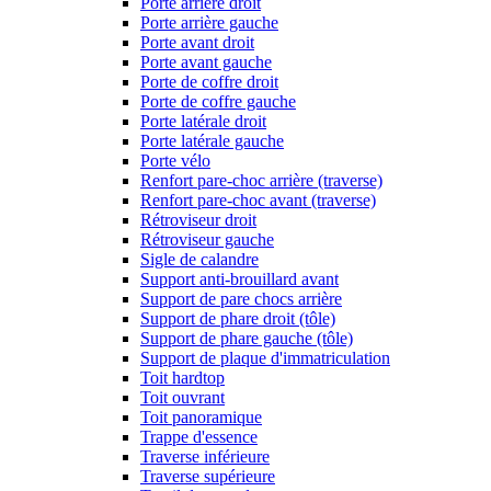
Porte arrière droit
Porte arrière gauche
Porte avant droit
Porte avant gauche
Porte de coffre droit
Porte de coffre gauche
Porte latérale droit
Porte latérale gauche
Porte vélo
Renfort pare-choc arrière (traverse)
Renfort pare-choc avant (traverse)
Rétroviseur droit
Rétroviseur gauche
Sigle de calandre
Support anti-brouillard avant
Support de pare chocs arrière
Support de phare droit (tôle)
Support de phare gauche (tôle)
Support de plaque d'immatriculation
Toit hardtop
Toit ouvrant
Toit panoramique
Trappe d'essence
Traverse inférieure
Traverse supérieure