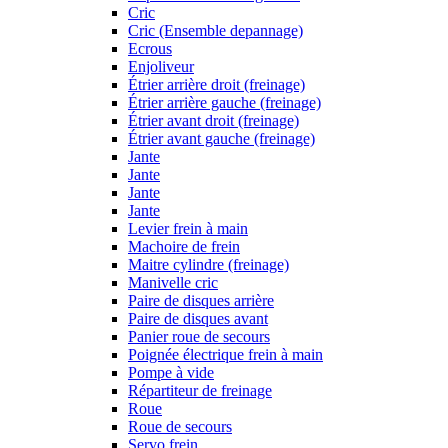
Cric
Cric (Ensemble depannage)
Ecrous
Enjoliveur
Étrier arrière droit (freinage)
Étrier arrière gauche (freinage)
Étrier avant droit (freinage)
Étrier avant gauche (freinage)
Jante
Jante
Jante
Jante
Levier frein à main
Machoire de frein
Maitre cylindre (freinage)
Manivelle cric
Paire de disques arrière
Paire de disques avant
Panier roue de secours
Poignée électrique frein à main
Pompe à vide
Répartiteur de freinage
Roue
Roue de secours
Servo frein