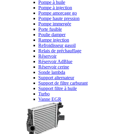
Pompe à huile
Pompe à injection
Pompe amorçage go
Pompe haute pression
Pompe immergée
Porte fusible
Poulie damper
Rampe injection
Refroidisseur gasoil
Relais de préchauffage
Réservoir
Réservoir AdBlue
Réservoir cerine
Sonde lambda
Support alternateur
Support de filtre carburant
Support filtre à huile
Turbo
Vanne EGR