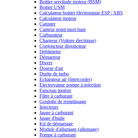
Boitier servitude moteur (BSM)
Boitier USM
Calculateur boitier électronique ESP / ABS
Calculateur moteur
Canister
Capteur point mort haut
Carburateur
Chargeur (Voiture électrique)
Conjoncteur disjoncteur
Debitmetre
Démarreur
Divers
Doseur d'air
Durite de turbo
Echangeur air (Intercooler)
Electrovanne pompe à injection
Faisceau moteur
Filtre à carburant
Goulotte de remplissage
Injecteurs
Jauge à carburant
Jauge d'huile
Kit de démarrage
Module d'allumage (allumage)
Pompe à carburant