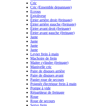
Cric
Cric (Ensemble depannage)
Ecrous
Enjoliveur
Étrier arrière droit (freinage)
Étrier arrière gauche (freinage)
Étrier avant droit (freinage)
Étrier avant gauche (freinage)
Jante
Jante
Jante
Jante
Levier frein à main
Machoire de frein
Maitre cylindre (freinage)
Manivelle cric
Paire de disques arrière
Paire de disques avant
Panier roue de secours
Poignée électrique frein à main
Pompe à vide
Répartiteur de freinage
Roue
Roue de secours
Servo frein