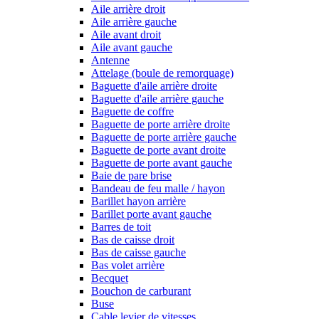
Aile arrière droit
Aile arrière gauche
Aile avant droit
Aile avant gauche
Antenne
Attelage (boule de remorquage)
Baguette d'aile arrière droite
Baguette d'aile arrière gauche
Baguette de coffre
Baguette de porte arrière droite
Baguette de porte arrière gauche
Baguette de porte avant droite
Baguette de porte avant gauche
Baie de pare brise
Bandeau de feu malle / hayon
Barillet hayon arrière
Barillet porte avant gauche
Barres de toit
Bas de caisse droit
Bas de caisse gauche
Bas volet arrière
Becquet
Bouchon de carburant
Buse
Cable levier de vitesses