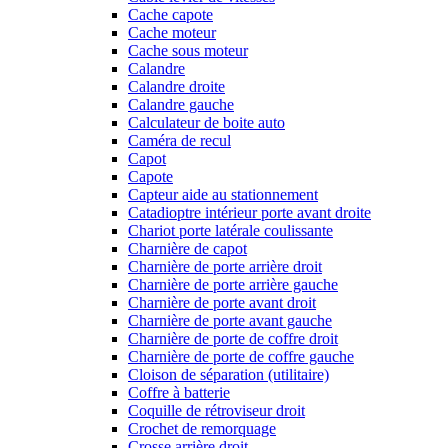
Cache capote
Cache moteur
Cache sous moteur
Calandre
Calandre droite
Calandre gauche
Calculateur de boite auto
Caméra de recul
Capot
Capote
Capteur aide au stationnement
Catadioptre intérieur porte avant droite
Chariot porte latérale coulissante
Charnière de capot
Charnière de porte arrière droit
Charnière de porte arrière gauche
Charnière de porte avant droit
Charnière de porte avant gauche
Charnière de porte de coffre droit
Charnière de porte de coffre gauche
Cloison de séparation (utilitaire)
Coffre à batterie
Coquille de rétroviseur droit
Crochet de remorquage
Crosse arrière droit