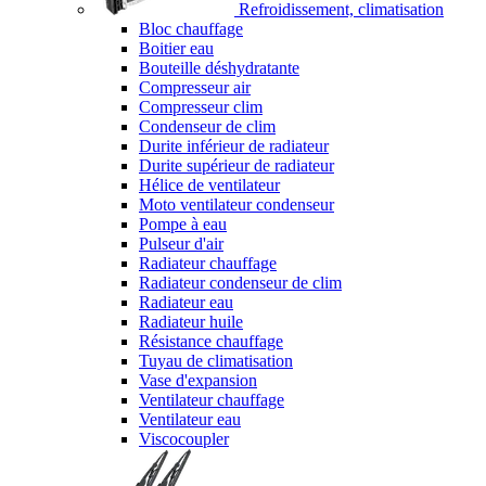
Refroidissement, climatisation
Bloc chauffage
Boitier eau
Bouteille déshydratante
Compresseur air
Compresseur clim
Condenseur de clim
Durite inférieur de radiateur
Durite supérieur de radiateur
Hélice de ventilateur
Moto ventilateur condenseur
Pompe à eau
Pulseur d'air
Radiateur chauffage
Radiateur condenseur de clim
Radiateur eau
Radiateur huile
Résistance chauffage
Tuyau de climatisation
Vase d'expansion
Ventilateur chauffage
Ventilateur eau
Viscocoupler