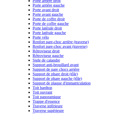
Porte arrière droit
Porte arrière gauche
Porte avant droit
Porte avant gauche
Porte de coffre droit
Porte de coffre gauche
Porte latérale droit
Porte latérale gauche
Porte vélo
Renfort pare-choc arrière (traverse)
Renfort pare-choc avant (traverse)
Rétroviseur droit
Rétroviseur gauche
Sigle de calandre
Support anti-brouillard avant
Support de pare chocs arrière
Support de phare droit (tôle)
Support de phare gauche (tôle)
Support de plaque d'immatriculation
Toit hardtop
Toit ouvrant
Toit panoramique
Trappe d'essence
Traverse inférieure
Traverse supérieure