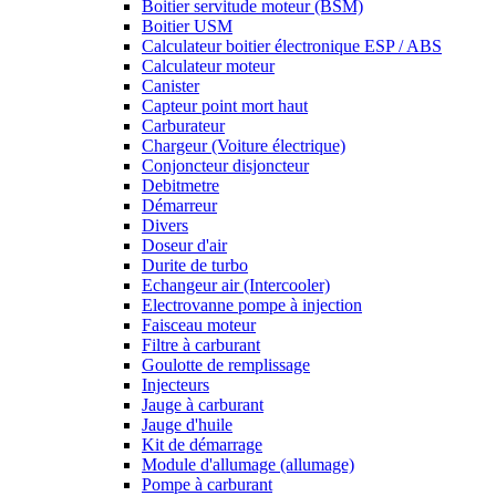
Boitier servitude moteur (BSM)
Boitier USM
Calculateur boitier électronique ESP / ABS
Calculateur moteur
Canister
Capteur point mort haut
Carburateur
Chargeur (Voiture électrique)
Conjoncteur disjoncteur
Debitmetre
Démarreur
Divers
Doseur d'air
Durite de turbo
Echangeur air (Intercooler)
Electrovanne pompe à injection
Faisceau moteur
Filtre à carburant
Goulotte de remplissage
Injecteurs
Jauge à carburant
Jauge d'huile
Kit de démarrage
Module d'allumage (allumage)
Pompe à carburant