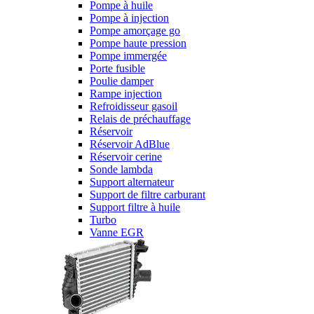
Pompe à huile
Pompe à injection
Pompe amorçage go
Pompe haute pression
Pompe immergée
Porte fusible
Poulie damper
Rampe injection
Refroidisseur gasoil
Relais de préchauffage
Réservoir
Réservoir AdBlue
Réservoir cerine
Sonde lambda
Support alternateur
Support de filtre carburant
Support filtre à huile
Turbo
Vanne EGR