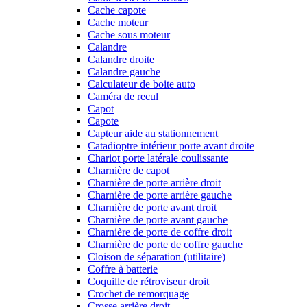
Cache capote
Cache moteur
Cache sous moteur
Calandre
Calandre droite
Calandre gauche
Calculateur de boite auto
Caméra de recul
Capot
Capote
Capteur aide au stationnement
Catadioptre intérieur porte avant droite
Chariot porte latérale coulissante
Charnière de capot
Charnière de porte arrière droit
Charnière de porte arrière gauche
Charnière de porte avant droit
Charnière de porte avant gauche
Charnière de porte de coffre droit
Charnière de porte de coffre gauche
Cloison de séparation (utilitaire)
Coffre à batterie
Coquille de rétroviseur droit
Crochet de remorquage
Crosse arrière droit