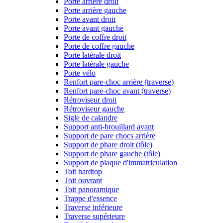
Porte arrière droit
Porte arrière gauche
Porte avant droit
Porte avant gauche
Porte de coffre droit
Porte de coffre gauche
Porte latérale droit
Porte latérale gauche
Porte vélo
Renfort pare-choc arrière (traverse)
Renfort pare-choc avant (traverse)
Rétroviseur droit
Rétroviseur gauche
Sigle de calandre
Support anti-brouillard avant
Support de pare chocs arrière
Support de phare droit (tôle)
Support de phare gauche (tôle)
Support de plaque d'immatriculation
Toit hardtop
Toit ouvrant
Toit panoramique
Trappe d'essence
Traverse inférieure
Traverse supérieure