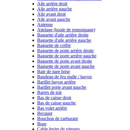
Aile arrière droit
Aile arrière gauche
Aile avant droit
Aile avant gauche
Antenne
Attelage (boule de remorquage)
Baguette d'aile arrière droite
Baguette d'aile arrière gauche
Baguette de coffre
Baguette de porte arrière droite
Baguette de porte arrière gauche
Baguette de porte avant droite
Baguette de porte avant gauche
Baie de pare brise
Bandeau de feu malle / hayon
Barillet hayon arrière
Barillet porte avant gauche
Barres de toit
Bas de caisse droit
Bas de caisse gauche
Bas volet arrière
Becquet
Bouchon de carburant
Buse
Cable levier de vitesses