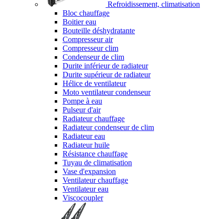
Refroidissement, climatisation
Bloc chauffage
Boitier eau
Bouteille déshydratante
Compresseur air
Compresseur clim
Condenseur de clim
Durite inférieur de radiateur
Durite supérieur de radiateur
Hélice de ventilateur
Moto ventilateur condenseur
Pompe à eau
Pulseur d'air
Radiateur chauffage
Radiateur condenseur de clim
Radiateur eau
Radiateur huile
Résistance chauffage
Tuyau de climatisation
Vase d'expansion
Ventilateur chauffage
Ventilateur eau
Viscocoupler