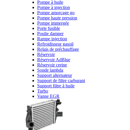
Pompe à huile
Pompe à injection
Pompe amorçage go
Pompe haute pression
Pompe immergée
Porte fusible
Poulie damper
Rampe injection
Refroidisseur gasoil
Relais de préchauffage
Réservoir
Réservoir AdBlue
Réservoir cerine
Sonde lambda
Support alternateur
Support de filtre carburant
Support filtre à huile
Turbo
Vanne EGR