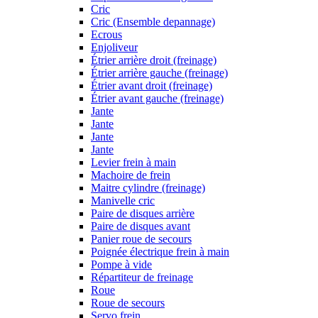
Cric
Cric (Ensemble depannage)
Ecrous
Enjoliveur
Étrier arrière droit (freinage)
Étrier arrière gauche (freinage)
Étrier avant droit (freinage)
Étrier avant gauche (freinage)
Jante
Jante
Jante
Jante
Levier frein à main
Machoire de frein
Maitre cylindre (freinage)
Manivelle cric
Paire de disques arrière
Paire de disques avant
Panier roue de secours
Poignée électrique frein à main
Pompe à vide
Répartiteur de freinage
Roue
Roue de secours
Servo frein