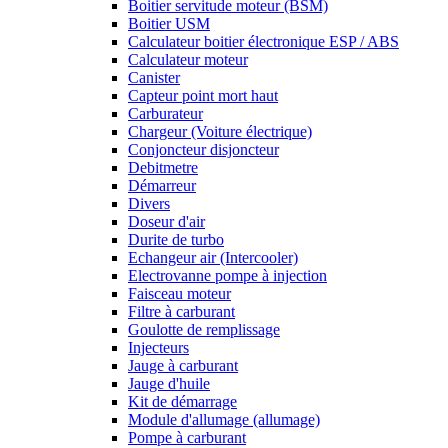
Boitier servitude moteur (BSM)
Boitier USM
Calculateur boitier électronique ESP / ABS
Calculateur moteur
Canister
Capteur point mort haut
Carburateur
Chargeur (Voiture électrique)
Conjoncteur disjoncteur
Debitmetre
Démarreur
Divers
Doseur d'air
Durite de turbo
Echangeur air (Intercooler)
Electrovanne pompe à injection
Faisceau moteur
Filtre à carburant
Goulotte de remplissage
Injecteurs
Jauge à carburant
Jauge d'huile
Kit de démarrage
Module d'allumage (allumage)
Pompe à carburant