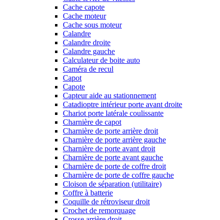
Cache capote
Cache moteur
Cache sous moteur
Calandre
Calandre droite
Calandre gauche
Calculateur de boite auto
Caméra de recul
Capot
Capote
Capteur aide au stationnement
Catadioptre intérieur porte avant droite
Chariot porte latérale coulissante
Charnière de capot
Charnière de porte arrière droit
Charnière de porte arrière gauche
Charnière de porte avant droit
Charnière de porte avant gauche
Charnière de porte de coffre droit
Charnière de porte de coffre gauche
Cloison de séparation (utilitaire)
Coffre à batterie
Coquille de rétroviseur droit
Crochet de remorquage
Crosse arrière droit