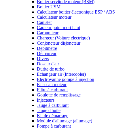
Boitier servitude moteur (BSM)
Boitier USM
Calculateur boitier électronique ESP / ABS
Calculateur moteur
Canister
Capteur point mort haut
Carburateur
Chargeur (Voiture électrique)
Conjoncteur disjoncteur
Debitmetre
Démarreur
Divers
Doseur d'air
Durite de turbo
Echangeur air (Intercooler)
Electrovanne pompe à injection
Faisceau moteur
Filtre à carburant
Goulotte de remplissage
Injecteurs
Jauge à carburant
Jauge d'huile
Kit de démarrage
Module d'allumage (allumage)
Pompe à carburant