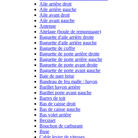
Aile arrière droit
Aile arrière gauche
Aile avant droit
Aile avant gauche
Antenne
Attelage (boule de remorquage)
Baguette d'aile arrière droite
Baguette d'aile arrière gauche
Baguette de coffre
Baguette de porte arrière droite
Baguette de porte arrière gauche
Baguette de porte avant droite
Baguette de porte avant gauche
Baie de pare brise
Bandeau de feu malle / hayon
Barillet hayon arrière
Barillet porte avant gauche
Barres de toit
Bas de caisse droit
Bas de caisse gauche
Bas volet arrière
Becquet
Bouchon de carburant
Buse
Cable levier de vitesses