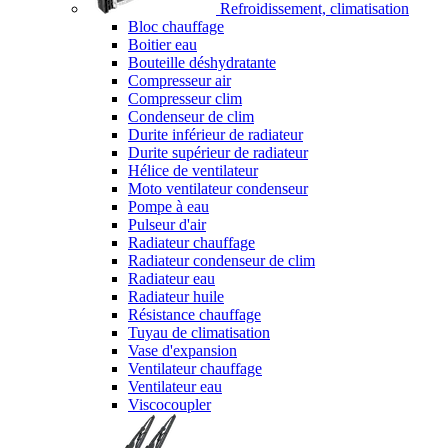
Refroidissement, climatisation
Bloc chauffage
Boitier eau
Bouteille déshydratante
Compresseur air
Compresseur clim
Condenseur de clim
Durite inférieur de radiateur
Durite supérieur de radiateur
Hélice de ventilateur
Moto ventilateur condenseur
Pompe à eau
Pulseur d'air
Radiateur chauffage
Radiateur condenseur de clim
Radiateur eau
Radiateur huile
Résistance chauffage
Tuyau de climatisation
Vase d'expansion
Ventilateur chauffage
Ventilateur eau
Viscocoupler