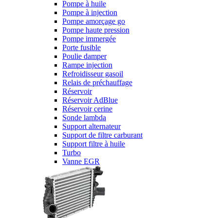
Pompe à huile
Pompe à injection
Pompe amorçage go
Pompe haute pression
Pompe immergée
Porte fusible
Poulie damper
Rampe injection
Refroidisseur gasoil
Relais de préchauffage
Réservoir
Réservoir AdBlue
Réservoir cerine
Sonde lambda
Support alternateur
Support de filtre carburant
Support filtre à huile
Turbo
Vanne EGR