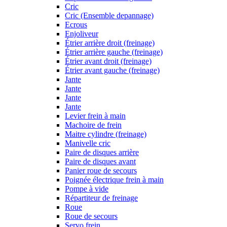
Cric
Cric (Ensemble depannage)
Ecrous
Enjoliveur
Étrier arrière droit (freinage)
Étrier arrière gauche (freinage)
Étrier avant droit (freinage)
Étrier avant gauche (freinage)
Jante
Jante
Jante
Jante
Levier frein à main
Machoire de frein
Maitre cylindre (freinage)
Manivelle cric
Paire de disques arrière
Paire de disques avant
Panier roue de secours
Poignée électrique frein à main
Pompe à vide
Répartiteur de freinage
Roue
Roue de secours
Servo frein