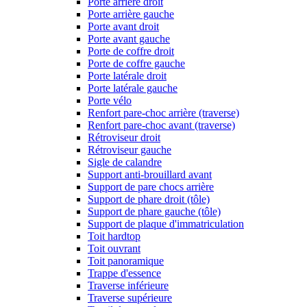
Porte arrière droit
Porte arrière gauche
Porte avant droit
Porte avant gauche
Porte de coffre droit
Porte de coffre gauche
Porte latérale droit
Porte latérale gauche
Porte vélo
Renfort pare-choc arrière (traverse)
Renfort pare-choc avant (traverse)
Rétroviseur droit
Rétroviseur gauche
Sigle de calandre
Support anti-brouillard avant
Support de pare chocs arrière
Support de phare droit (tôle)
Support de phare gauche (tôle)
Support de plaque d'immatriculation
Toit hardtop
Toit ouvrant
Toit panoramique
Trappe d'essence
Traverse inférieure
Traverse supérieure