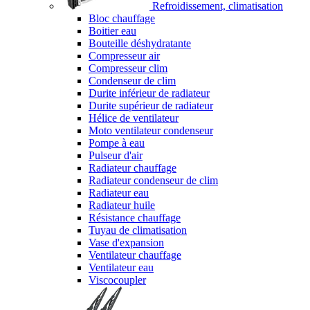
Refroidissement, climatisation
Bloc chauffage
Boitier eau
Bouteille déshydratante
Compresseur air
Compresseur clim
Condenseur de clim
Durite inférieur de radiateur
Durite supérieur de radiateur
Hélice de ventilateur
Moto ventilateur condenseur
Pompe à eau
Pulseur d'air
Radiateur chauffage
Radiateur condenseur de clim
Radiateur eau
Radiateur huile
Résistance chauffage
Tuyau de climatisation
Vase d'expansion
Ventilateur chauffage
Ventilateur eau
Viscocoupler