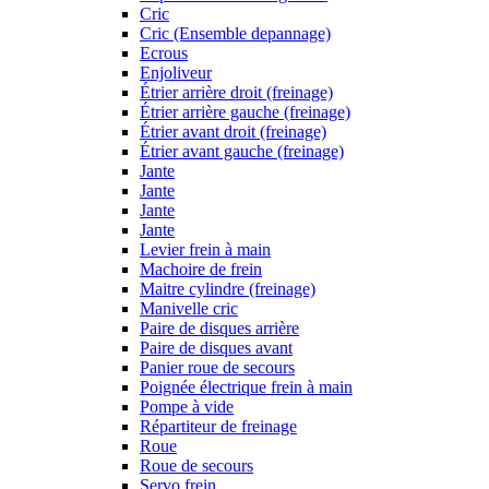
Cric
Cric (Ensemble depannage)
Ecrous
Enjoliveur
Étrier arrière droit (freinage)
Étrier arrière gauche (freinage)
Étrier avant droit (freinage)
Étrier avant gauche (freinage)
Jante
Jante
Jante
Jante
Levier frein à main
Machoire de frein
Maitre cylindre (freinage)
Manivelle cric
Paire de disques arrière
Paire de disques avant
Panier roue de secours
Poignée électrique frein à main
Pompe à vide
Répartiteur de freinage
Roue
Roue de secours
Servo frein