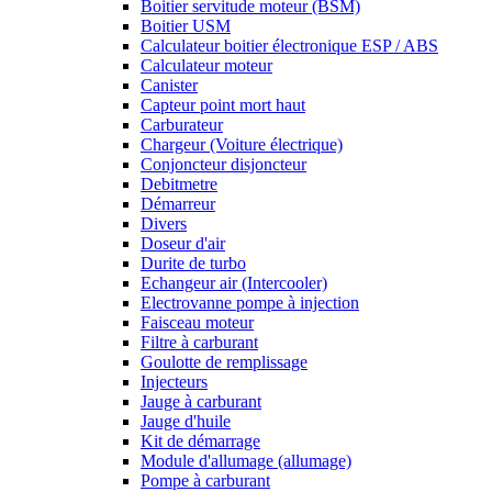
Boitier servitude moteur (BSM)
Boitier USM
Calculateur boitier électronique ESP / ABS
Calculateur moteur
Canister
Capteur point mort haut
Carburateur
Chargeur (Voiture électrique)
Conjoncteur disjoncteur
Debitmetre
Démarreur
Divers
Doseur d'air
Durite de turbo
Echangeur air (Intercooler)
Electrovanne pompe à injection
Faisceau moteur
Filtre à carburant
Goulotte de remplissage
Injecteurs
Jauge à carburant
Jauge d'huile
Kit de démarrage
Module d'allumage (allumage)
Pompe à carburant