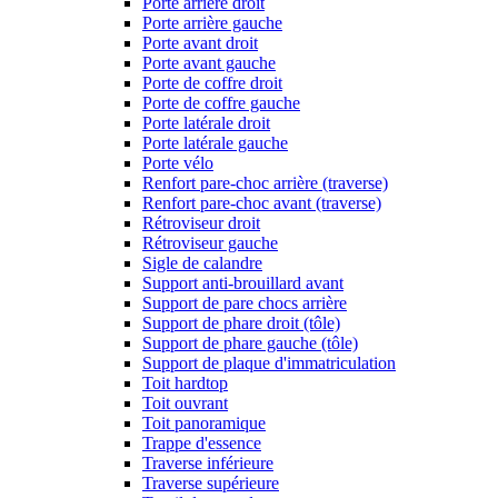
Porte arrière droit
Porte arrière gauche
Porte avant droit
Porte avant gauche
Porte de coffre droit
Porte de coffre gauche
Porte latérale droit
Porte latérale gauche
Porte vélo
Renfort pare-choc arrière (traverse)
Renfort pare-choc avant (traverse)
Rétroviseur droit
Rétroviseur gauche
Sigle de calandre
Support anti-brouillard avant
Support de pare chocs arrière
Support de phare droit (tôle)
Support de phare gauche (tôle)
Support de plaque d'immatriculation
Toit hardtop
Toit ouvrant
Toit panoramique
Trappe d'essence
Traverse inférieure
Traverse supérieure