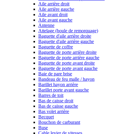
Aile arrière droit
Aile arrière gauche
Aile avant droit
Aile avant gauche
Antenne
Attelage (boule de remorquage)
Baguette d'aile arrière droite
Baguette d'aile arrière gauche
Baguette de coffre
Baguette de porte arrière droite
Baguette de porte arrière gauche
Baguette de porte avant droite
Baguette de porte avant gauche
Baie de pare brise
Bandeau de feu malle / hayon
Barillet hayon arrière
Barillet porte avant gauche
Barres de toit
Bas de caisse droit
Bas de caisse gauche
Bas volet arrière
Becquet
Bouchon de carburant
Buse
Cable levier de vitesses