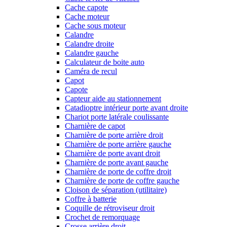
Cache capote
Cache moteur
Cache sous moteur
Calandre
Calandre droite
Calandre gauche
Calculateur de boite auto
Caméra de recul
Capot
Capote
Capteur aide au stationnement
Catadioptre intérieur porte avant droite
Chariot porte latérale coulissante
Charnière de capot
Charnière de porte arrière droit
Charnière de porte arrière gauche
Charnière de porte avant droit
Charnière de porte avant gauche
Charnière de porte de coffre droit
Charnière de porte de coffre gauche
Cloison de séparation (utilitaire)
Coffre à batterie
Coquille de rétroviseur droit
Crochet de remorquage
Crosse arrière droit