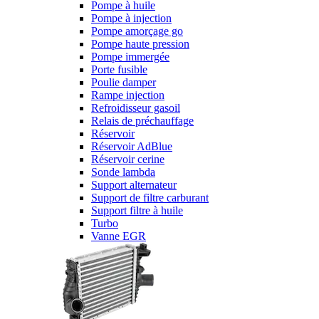
Pompe à huile
Pompe à injection
Pompe amorçage go
Pompe haute pression
Pompe immergée
Porte fusible
Poulie damper
Rampe injection
Refroidisseur gasoil
Relais de préchauffage
Réservoir
Réservoir AdBlue
Réservoir cerine
Sonde lambda
Support alternateur
Support de filtre carburant
Support filtre à huile
Turbo
Vanne EGR