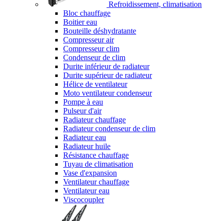
Refroidissement, climatisation
Bloc chauffage
Boitier eau
Bouteille déshydratante
Compresseur air
Compresseur clim
Condenseur de clim
Durite inférieur de radiateur
Durite supérieur de radiateur
Hélice de ventilateur
Moto ventilateur condenseur
Pompe à eau
Pulseur d'air
Radiateur chauffage
Radiateur condenseur de clim
Radiateur eau
Radiateur huile
Résistance chauffage
Tuyau de climatisation
Vase d'expansion
Ventilateur chauffage
Ventilateur eau
Viscocoupler