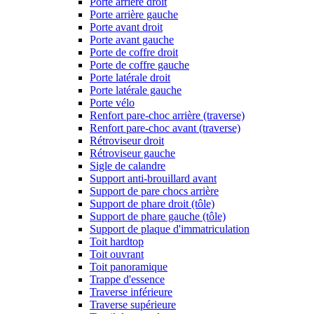
Porte arrière droit
Porte arrière gauche
Porte avant droit
Porte avant gauche
Porte de coffre droit
Porte de coffre gauche
Porte latérale droit
Porte latérale gauche
Porte vélo
Renfort pare-choc arrière (traverse)
Renfort pare-choc avant (traverse)
Rétroviseur droit
Rétroviseur gauche
Sigle de calandre
Support anti-brouillard avant
Support de pare chocs arrière
Support de phare droit (tôle)
Support de phare gauche (tôle)
Support de plaque d'immatriculation
Toit hardtop
Toit ouvrant
Toit panoramique
Trappe d'essence
Traverse inférieure
Traverse supérieure