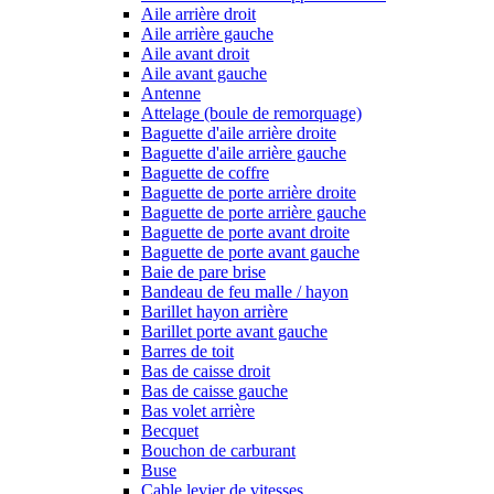
Aile arrière droit
Aile arrière gauche
Aile avant droit
Aile avant gauche
Antenne
Attelage (boule de remorquage)
Baguette d'aile arrière droite
Baguette d'aile arrière gauche
Baguette de coffre
Baguette de porte arrière droite
Baguette de porte arrière gauche
Baguette de porte avant droite
Baguette de porte avant gauche
Baie de pare brise
Bandeau de feu malle / hayon
Barillet hayon arrière
Barillet porte avant gauche
Barres de toit
Bas de caisse droit
Bas de caisse gauche
Bas volet arrière
Becquet
Bouchon de carburant
Buse
Cable levier de vitesses