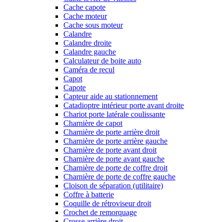
Cache capote
Cache moteur
Cache sous moteur
Calandre
Calandre droite
Calandre gauche
Calculateur de boite auto
Caméra de recul
Capot
Capote
Capteur aide au stationnement
Catadioptre intérieur porte avant droite
Chariot porte latérale coulissante
Charnière de capot
Charnière de porte arrière droit
Charnière de porte arrière gauche
Charnière de porte avant droit
Charnière de porte avant gauche
Charnière de porte de coffre droit
Charnière de porte de coffre gauche
Cloison de séparation (utilitaire)
Coffre à batterie
Coquille de rétroviseur droit
Crochet de remorquage
Crosse arrière droit