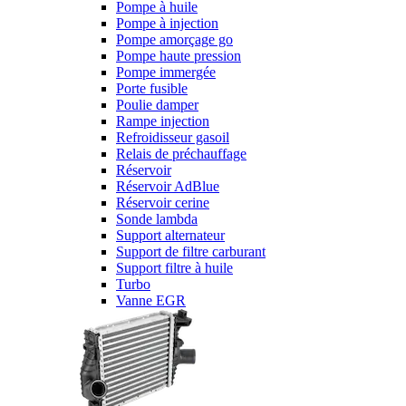
Pompe à huile
Pompe à injection
Pompe amorçage go
Pompe haute pression
Pompe immergée
Porte fusible
Poulie damper
Rampe injection
Refroidisseur gasoil
Relais de préchauffage
Réservoir
Réservoir AdBlue
Réservoir cerine
Sonde lambda
Support alternateur
Support de filtre carburant
Support filtre à huile
Turbo
Vanne EGR