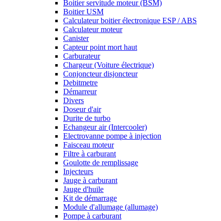
Boitier servitude moteur (BSM)
Boitier USM
Calculateur boitier électronique ESP / ABS
Calculateur moteur
Canister
Capteur point mort haut
Carburateur
Chargeur (Voiture électrique)
Conjoncteur disjoncteur
Debitmetre
Démarreur
Divers
Doseur d'air
Durite de turbo
Echangeur air (Intercooler)
Electrovanne pompe à injection
Faisceau moteur
Filtre à carburant
Goulotte de remplissage
Injecteurs
Jauge à carburant
Jauge d'huile
Kit de démarrage
Module d'allumage (allumage)
Pompe à carburant