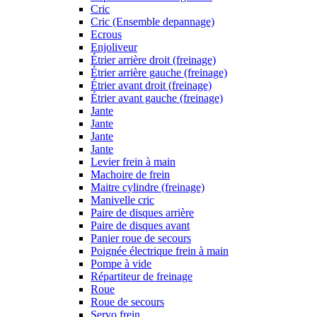
Cric
Cric (Ensemble depannage)
Ecrous
Enjoliveur
Étrier arrière droit (freinage)
Étrier arrière gauche (freinage)
Étrier avant droit (freinage)
Étrier avant gauche (freinage)
Jante
Jante
Jante
Jante
Levier frein à main
Machoire de frein
Maitre cylindre (freinage)
Manivelle cric
Paire de disques arrière
Paire de disques avant
Panier roue de secours
Poignée électrique frein à main
Pompe à vide
Répartiteur de freinage
Roue
Roue de secours
Servo frein