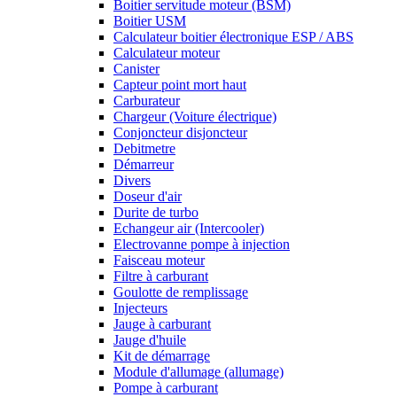
Boitier servitude moteur (BSM)
Boitier USM
Calculateur boitier électronique ESP / ABS
Calculateur moteur
Canister
Capteur point mort haut
Carburateur
Chargeur (Voiture électrique)
Conjoncteur disjoncteur
Debitmetre
Démarreur
Divers
Doseur d'air
Durite de turbo
Echangeur air (Intercooler)
Electrovanne pompe à injection
Faisceau moteur
Filtre à carburant
Goulotte de remplissage
Injecteurs
Jauge à carburant
Jauge d'huile
Kit de démarrage
Module d'allumage (allumage)
Pompe à carburant