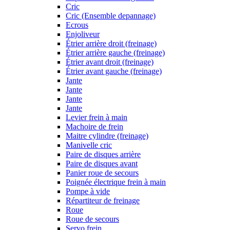
Cric
Cric (Ensemble depannage)
Ecrous
Enjoliveur
Étrier arrière droit (freinage)
Étrier arrière gauche (freinage)
Étrier avant droit (freinage)
Étrier avant gauche (freinage)
Jante
Jante
Jante
Jante
Levier frein à main
Machoire de frein
Maitre cylindre (freinage)
Manivelle cric
Paire de disques arrière
Paire de disques avant
Panier roue de secours
Poignée électrique frein à main
Pompe à vide
Répartiteur de freinage
Roue
Roue de secours
Servo frein