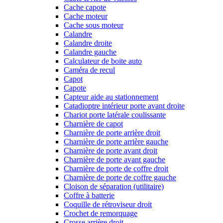
Cache capote
Cache moteur
Cache sous moteur
Calandre
Calandre droite
Calandre gauche
Calculateur de boite auto
Caméra de recul
Capot
Capote
Capteur aide au stationnement
Catadioptre intérieur porte avant droite
Chariot porte latérale coulissante
Charnière de capot
Charnière de porte arrière droit
Charnière de porte arrière gauche
Charnière de porte avant droit
Charnière de porte avant gauche
Charnière de porte de coffre droit
Charnière de porte de coffre gauche
Cloison de séparation (utilitaire)
Coffre à batterie
Coquille de rétroviseur droit
Crochet de remorquage
Crosse arrière droit