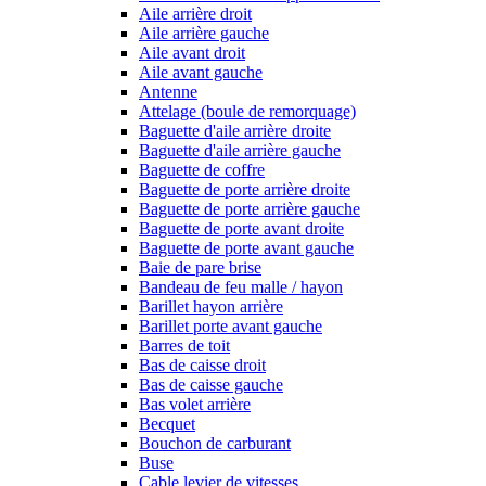
Aile arrière droit
Aile arrière gauche
Aile avant droit
Aile avant gauche
Antenne
Attelage (boule de remorquage)
Baguette d'aile arrière droite
Baguette d'aile arrière gauche
Baguette de coffre
Baguette de porte arrière droite
Baguette de porte arrière gauche
Baguette de porte avant droite
Baguette de porte avant gauche
Baie de pare brise
Bandeau de feu malle / hayon
Barillet hayon arrière
Barillet porte avant gauche
Barres de toit
Bas de caisse droit
Bas de caisse gauche
Bas volet arrière
Becquet
Bouchon de carburant
Buse
Cable levier de vitesses