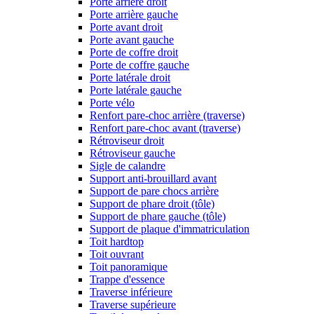
Porte arrière droit
Porte arrière gauche
Porte avant droit
Porte avant gauche
Porte de coffre droit
Porte de coffre gauche
Porte latérale droit
Porte latérale gauche
Porte vélo
Renfort pare-choc arrière (traverse)
Renfort pare-choc avant (traverse)
Rétroviseur droit
Rétroviseur gauche
Sigle de calandre
Support anti-brouillard avant
Support de pare chocs arrière
Support de phare droit (tôle)
Support de phare gauche (tôle)
Support de plaque d'immatriculation
Toit hardtop
Toit ouvrant
Toit panoramique
Trappe d'essence
Traverse inférieure
Traverse supérieure