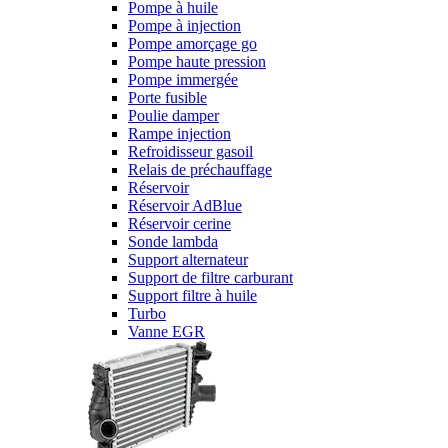
Pompe à huile
Pompe à injection
Pompe amorçage go
Pompe haute pression
Pompe immergée
Porte fusible
Poulie damper
Rampe injection
Refroidisseur gasoil
Relais de préchauffage
Réservoir
Réservoir AdBlue
Réservoir cerine
Sonde lambda
Support alternateur
Support de filtre carburant
Support filtre à huile
Turbo
Vanne EGR