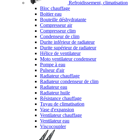
Refroidissement, climatisation
Bloc chauffage
Boitier eau
Bouteille déshydratante
Compresseur air
Compresseur clim
Condenseur de clim
Durite inférieur de radiateur
Durite supérieur de radiateur
Hélice de ventilateur
Moto ventilateur condenseur
Pompe à eau
Pulseur d'air
Radiateur chauffage
Radiateur condenseur de clim
Radiateur eau
Radiateur huile
Résistance chauffage
Tuyau de climatisation
Vase d'expansion
Ventilateur chauffage
Ventilateur eau
Viscocoupler