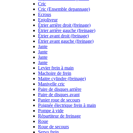
Cric
Cric (Ensemble depannage)
Ecrous
Enjoliveur
Étrier arrière droit (freinage)
Étrier arrière gauche (freinage)
Étrier avant droit (freinage)
Étrier avant gauche (freinage)
Jante
Jante
Jante
Jante
Levier frein à main
Machoire de frein
Maitre cylindre (freinage)
Manivelle cric
Paire de disques arrière
Paire de disques avant
Panier roue de secours
Poignée électrique frein à main
Pompe à vide
Répartiteur de freinage
Roue
Roue de secours
Servo frein