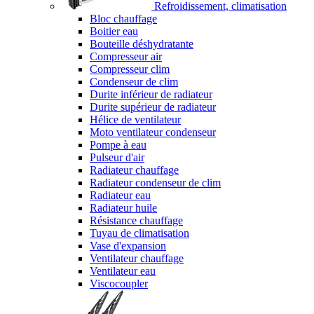
Refroidissement, climatisation
Bloc chauffage
Boitier eau
Bouteille déshydratante
Compresseur air
Compresseur clim
Condenseur de clim
Durite inférieur de radiateur
Durite supérieur de radiateur
Hélice de ventilateur
Moto ventilateur condenseur
Pompe à eau
Pulseur d'air
Radiateur chauffage
Radiateur condenseur de clim
Radiateur eau
Radiateur huile
Résistance chauffage
Tuyau de climatisation
Vase d'expansion
Ventilateur chauffage
Ventilateur eau
Viscocoupler