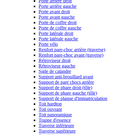
Porte arrière droit
Porte arrière gauche
Porte avant droit
Porte avant gauche
Porte de coffre droit
Porte de coffre gauche
Porte latérale droit
Porte latérale gauche
Porte vélo
Renfort pare-choc arrière (traverse)
Renfort pare-choc avant (traverse)
Rétroviseur droit
Rétroviseur gauche
Sigle de calandre
Support anti-brouillard avant
Support de pare chocs arrière
Support de phare droit (tôle)
Support de phare gauche (tôle)
Support de plaque d'immatriculation
Toit hardtop
Toit ouvrant
Toit panoramique
Trappe d'essence
Traverse inférieure
Traverse supérieure