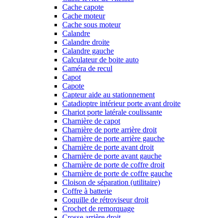
Cache capote
Cache moteur
Cache sous moteur
Calandre
Calandre droite
Calandre gauche
Calculateur de boite auto
Caméra de recul
Capot
Capote
Capteur aide au stationnement
Catadioptre intérieur porte avant droite
Chariot porte latérale coulissante
Charnière de capot
Charnière de porte arrière droit
Charnière de porte arrière gauche
Charnière de porte avant droit
Charnière de porte avant gauche
Charnière de porte de coffre droit
Charnière de porte de coffre gauche
Cloison de séparation (utilitaire)
Coffre à batterie
Coquille de rétroviseur droit
Crochet de remorquage
Crosse arrière droit