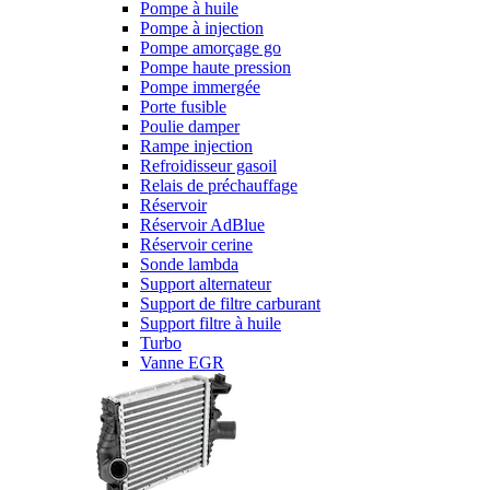
Pompe à huile
Pompe à injection
Pompe amorçage go
Pompe haute pression
Pompe immergée
Porte fusible
Poulie damper
Rampe injection
Refroidisseur gasoil
Relais de préchauffage
Réservoir
Réservoir AdBlue
Réservoir cerine
Sonde lambda
Support alternateur
Support de filtre carburant
Support filtre à huile
Turbo
Vanne EGR