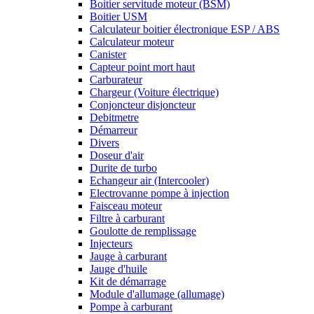
Boitier servitude moteur (BSM)
Boitier USM
Calculateur boitier électronique ESP / ABS
Calculateur moteur
Canister
Capteur point mort haut
Carburateur
Chargeur (Voiture électrique)
Conjoncteur disjoncteur
Debitmetre
Démarreur
Divers
Doseur d'air
Durite de turbo
Echangeur air (Intercooler)
Electrovanne pompe à injection
Faisceau moteur
Filtre à carburant
Goulotte de remplissage
Injecteurs
Jauge à carburant
Jauge d'huile
Kit de démarrage
Module d'allumage (allumage)
Pompe à carburant