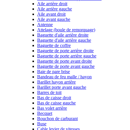
Aile arrière droit
Aile arrière gauche
Aile avant droit
Aile avant gauche
Antenne
Attelage (boule de remorquage)
Baguette d'aile arrière droite
Baguette d'aile arrière gauche
Baguette de coffre
Baguette de porte arrière droite
Baguette de porte arrière gauche
Baguette de porte avant droite
Baguette de porte avant gauche
Baie de pare brise
Bandeau de feu malle / hayon
Barillet hayon arrière
Barillet porte avant gauche
Barres de toit
Bas de caisse droit
Bas de caisse gauche
Bas volet arrière
Becquet
Bouchon de carburant
Buse
Cable levier de vitesses