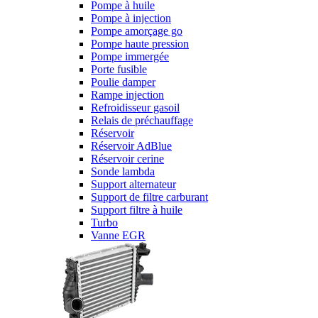
Pompe à huile
Pompe à injection
Pompe amorçage go
Pompe haute pression
Pompe immergée
Porte fusible
Poulie damper
Rampe injection
Refroidisseur gasoil
Relais de préchauffage
Réservoir
Réservoir AdBlue
Réservoir cerine
Sonde lambda
Support alternateur
Support de filtre carburant
Support filtre à huile
Turbo
Vanne EGR