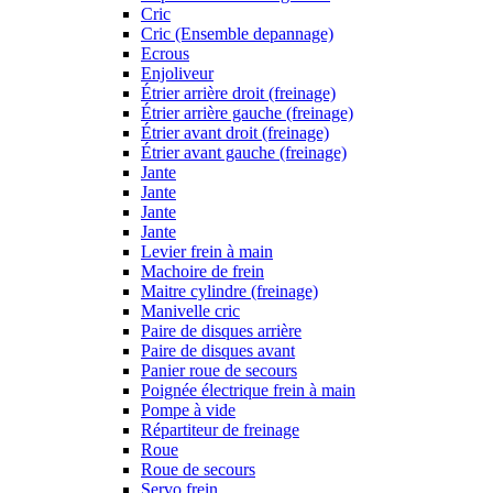
Cric
Cric (Ensemble depannage)
Ecrous
Enjoliveur
Étrier arrière droit (freinage)
Étrier arrière gauche (freinage)
Étrier avant droit (freinage)
Étrier avant gauche (freinage)
Jante
Jante
Jante
Jante
Levier frein à main
Machoire de frein
Maitre cylindre (freinage)
Manivelle cric
Paire de disques arrière
Paire de disques avant
Panier roue de secours
Poignée électrique frein à main
Pompe à vide
Répartiteur de freinage
Roue
Roue de secours
Servo frein