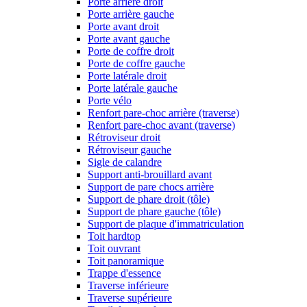
Porte arrière droit
Porte arrière gauche
Porte avant droit
Porte avant gauche
Porte de coffre droit
Porte de coffre gauche
Porte latérale droit
Porte latérale gauche
Porte vélo
Renfort pare-choc arrière (traverse)
Renfort pare-choc avant (traverse)
Rétroviseur droit
Rétroviseur gauche
Sigle de calandre
Support anti-brouillard avant
Support de pare chocs arrière
Support de phare droit (tôle)
Support de phare gauche (tôle)
Support de plaque d'immatriculation
Toit hardtop
Toit ouvrant
Toit panoramique
Trappe d'essence
Traverse inférieure
Traverse supérieure