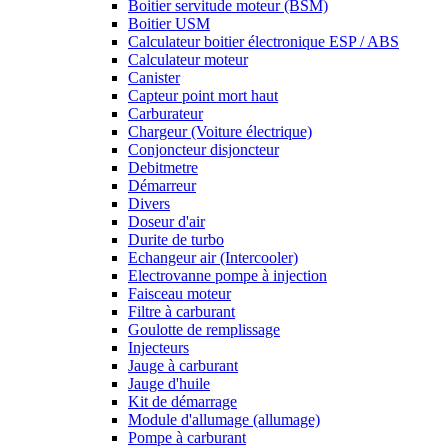
Boitier servitude moteur (BSM)
Boitier USM
Calculateur boitier électronique ESP / ABS
Calculateur moteur
Canister
Capteur point mort haut
Carburateur
Chargeur (Voiture électrique)
Conjoncteur disjoncteur
Debitmetre
Démarreur
Divers
Doseur d'air
Durite de turbo
Echangeur air (Intercooler)
Electrovanne pompe à injection
Faisceau moteur
Filtre à carburant
Goulotte de remplissage
Injecteurs
Jauge à carburant
Jauge d'huile
Kit de démarrage
Module d'allumage (allumage)
Pompe à carburant