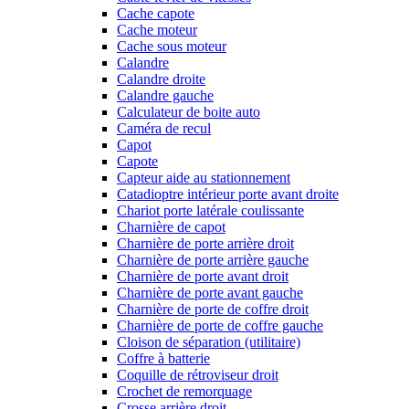
Cache capote
Cache moteur
Cache sous moteur
Calandre
Calandre droite
Calandre gauche
Calculateur de boite auto
Caméra de recul
Capot
Capote
Capteur aide au stationnement
Catadioptre intérieur porte avant droite
Chariot porte latérale coulissante
Charnière de capot
Charnière de porte arrière droit
Charnière de porte arrière gauche
Charnière de porte avant droit
Charnière de porte avant gauche
Charnière de porte de coffre droit
Charnière de porte de coffre gauche
Cloison de séparation (utilitaire)
Coffre à batterie
Coquille de rétroviseur droit
Crochet de remorquage
Crosse arrière droit