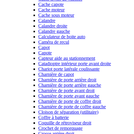
Cache capote
Cache moteur
Cache sous moteur
Calandre
Calandre droite
Calandre gauche
Calculateur de boite auto
Caméra de recul
Capot
Capote
Capteur aide au stationnement
Catadioptre intérieur porte avant droite
Chariot porte latérale coulissante
Charnière de capot
Charnière de porte arrière droit
Charnière de porte arrière gauche
Charnière de porte avant droit
Charnière de porte avant gauche
Charnière de porte de coffre droit
Charnière de porte de coffre gauche
Cloison de séparation (utilitaire)
Coffre à batterie
Coquille de rétroviseur droit
Crochet de remorquage
Crosse arrière droit