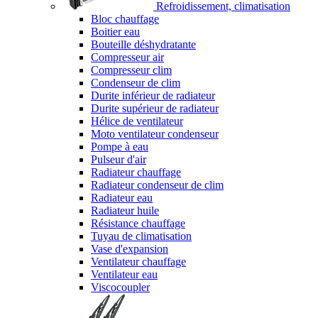
Refroidissement, climatisation
Bloc chauffage
Boitier eau
Bouteille déshydratante
Compresseur air
Compresseur clim
Condenseur de clim
Durite inférieur de radiateur
Durite supérieur de radiateur
Hélice de ventilateur
Moto ventilateur condenseur
Pompe à eau
Pulseur d'air
Radiateur chauffage
Radiateur condenseur de clim
Radiateur eau
Radiateur huile
Résistance chauffage
Tuyau de climatisation
Vase d'expansion
Ventilateur chauffage
Ventilateur eau
Viscocoupler