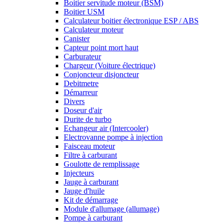
Boitier servitude moteur (BSM)
Boitier USM
Calculateur boitier électronique ESP / ABS
Calculateur moteur
Canister
Capteur point mort haut
Carburateur
Chargeur (Voiture électrique)
Conjoncteur disjoncteur
Debitmetre
Démarreur
Divers
Doseur d'air
Durite de turbo
Echangeur air (Intercooler)
Electrovanne pompe à injection
Faisceau moteur
Filtre à carburant
Goulotte de remplissage
Injecteurs
Jauge à carburant
Jauge d'huile
Kit de démarrage
Module d'allumage (allumage)
Pompe à carburant