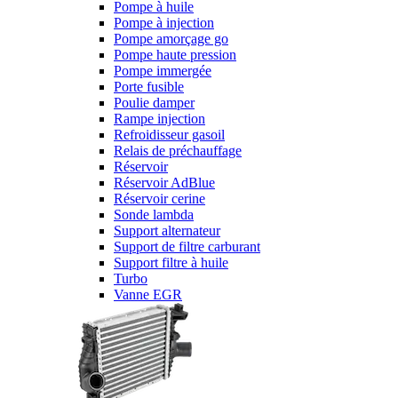
Pompe à huile
Pompe à injection
Pompe amorçage go
Pompe haute pression
Pompe immergée
Porte fusible
Poulie damper
Rampe injection
Refroidisseur gasoil
Relais de préchauffage
Réservoir
Réservoir AdBlue
Réservoir cerine
Sonde lambda
Support alternateur
Support de filtre carburant
Support filtre à huile
Turbo
Vanne EGR