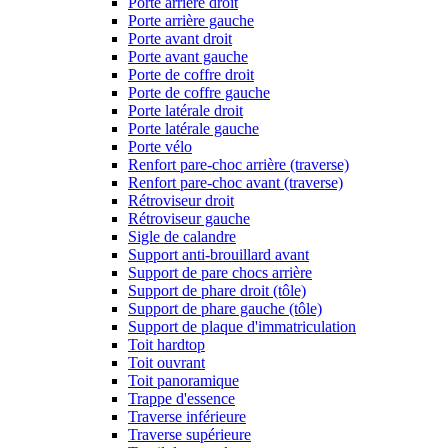
Porte arrière droit
Porte arrière gauche
Porte avant droit
Porte avant gauche
Porte de coffre droit
Porte de coffre gauche
Porte latérale droit
Porte latérale gauche
Porte vélo
Renfort pare-choc arrière (traverse)
Renfort pare-choc avant (traverse)
Rétroviseur droit
Rétroviseur gauche
Sigle de calandre
Support anti-brouillard avant
Support de pare chocs arrière
Support de phare droit (tôle)
Support de phare gauche (tôle)
Support de plaque d'immatriculation
Toit hardtop
Toit ouvrant
Toit panoramique
Trappe d'essence
Traverse inférieure
Traverse supérieure