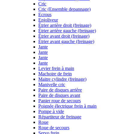
Cric
Cric (Ensemble depannage)
Ecrous
Enjoliveur
Étrier arrière droit (freinage)
Étrier arrière gauche (freinage)
Étrier avant droit (freinage)
Étrier avant gauche (freinage)
Jante
Jante
Jante
Jante
Levier frein à main
Machoire de frein
Maitre cylindre (freinage)
Manivelle cric
Paire de disques arrière
Paire de disques avant
Panier roue de secours
Poignée électrique frein à main
Pompe à vide
Répartiteur de freinage
Roue
Roue de secours
Servo frein