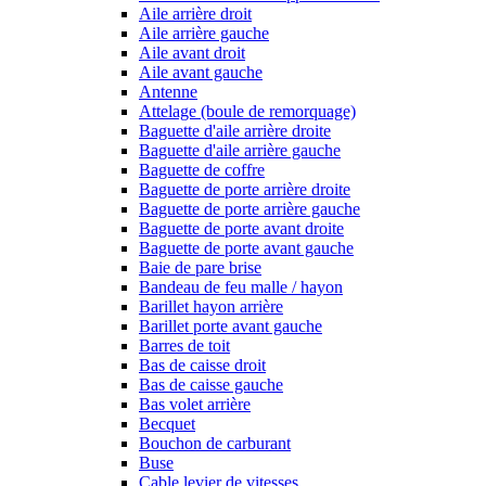
Aile arrière droit
Aile arrière gauche
Aile avant droit
Aile avant gauche
Antenne
Attelage (boule de remorquage)
Baguette d'aile arrière droite
Baguette d'aile arrière gauche
Baguette de coffre
Baguette de porte arrière droite
Baguette de porte arrière gauche
Baguette de porte avant droite
Baguette de porte avant gauche
Baie de pare brise
Bandeau de feu malle / hayon
Barillet hayon arrière
Barillet porte avant gauche
Barres de toit
Bas de caisse droit
Bas de caisse gauche
Bas volet arrière
Becquet
Bouchon de carburant
Buse
Cable levier de vitesses