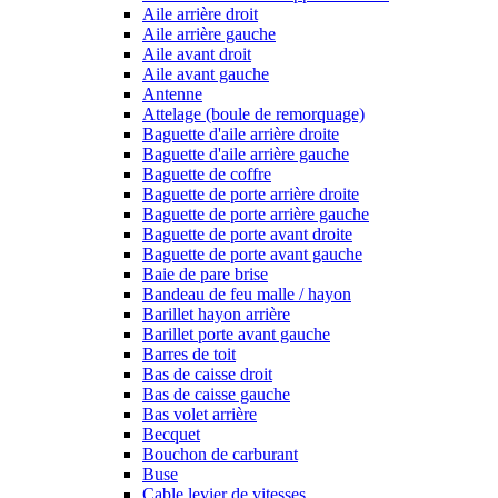
Aile arrière droit
Aile arrière gauche
Aile avant droit
Aile avant gauche
Antenne
Attelage (boule de remorquage)
Baguette d'aile arrière droite
Baguette d'aile arrière gauche
Baguette de coffre
Baguette de porte arrière droite
Baguette de porte arrière gauche
Baguette de porte avant droite
Baguette de porte avant gauche
Baie de pare brise
Bandeau de feu malle / hayon
Barillet hayon arrière
Barillet porte avant gauche
Barres de toit
Bas de caisse droit
Bas de caisse gauche
Bas volet arrière
Becquet
Bouchon de carburant
Buse
Cable levier de vitesses