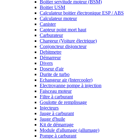
Boitier servitude moteur (BSM)
Boitier USM
Calculateur boitier électronique ESP / ABS
Calculateur moteur
Canister
Capteur point mort haut
Carburateur
Chargeur (Voiture électrique)
Conjoncteur disjoncteur
Debitmetre
Démarreur
Divers
Doseur d'air
Durite de turbo
Echangeur air (Intercooler)
Electrovanne pompe à injection
Faisceau moteur
Filtre à carburant
Goulotte de remplissage
Injecteurs
Jauge à carburant
Jauge d'huile
Kit de démarrage
Module d'allumage (allumage)
Pompe à carburant