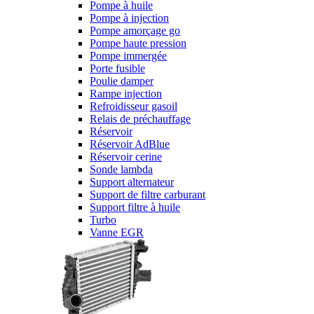
Pompe à huile
Pompe à injection
Pompe amorçage go
Pompe haute pression
Pompe immergée
Porte fusible
Poulie damper
Rampe injection
Refroidisseur gasoil
Relais de préchauffage
Réservoir
Réservoir AdBlue
Réservoir cerine
Sonde lambda
Support alternateur
Support de filtre carburant
Support filtre à huile
Turbo
Vanne EGR