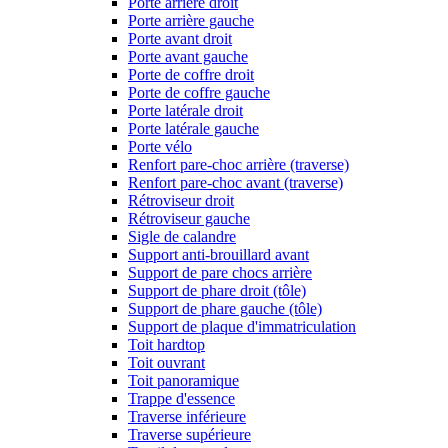
Porte arrière droit
Porte arrière gauche
Porte avant droit
Porte avant gauche
Porte de coffre droit
Porte de coffre gauche
Porte latérale droit
Porte latérale gauche
Porte vélo
Renfort pare-choc arrière (traverse)
Renfort pare-choc avant (traverse)
Rétroviseur droit
Rétroviseur gauche
Sigle de calandre
Support anti-brouillard avant
Support de pare chocs arrière
Support de phare droit (tôle)
Support de phare gauche (tôle)
Support de plaque d'immatriculation
Toit hardtop
Toit ouvrant
Toit panoramique
Trappe d'essence
Traverse inférieure
Traverse supérieure