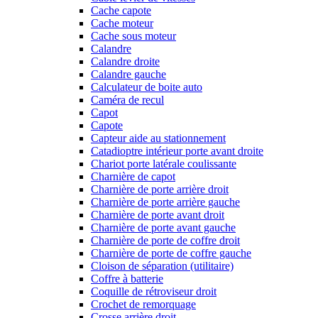
Cache capote
Cache moteur
Cache sous moteur
Calandre
Calandre droite
Calandre gauche
Calculateur de boite auto
Caméra de recul
Capot
Capote
Capteur aide au stationnement
Catadioptre intérieur porte avant droite
Chariot porte latérale coulissante
Charnière de capot
Charnière de porte arrière droit
Charnière de porte arrière gauche
Charnière de porte avant droit
Charnière de porte avant gauche
Charnière de porte de coffre droit
Charnière de porte de coffre gauche
Cloison de séparation (utilitaire)
Coffre à batterie
Coquille de rétroviseur droit
Crochet de remorquage
Crosse arrière droit