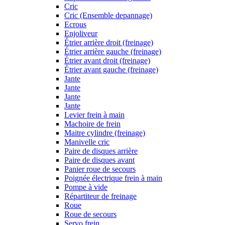
Cric
Cric (Ensemble depannage)
Ecrous
Enjoliveur
Étrier arrière droit (freinage)
Étrier arrière gauche (freinage)
Étrier avant droit (freinage)
Étrier avant gauche (freinage)
Jante
Jante
Jante
Jante
Levier frein à main
Machoire de frein
Maitre cylindre (freinage)
Manivelle cric
Paire de disques arrière
Paire de disques avant
Panier roue de secours
Poignée électrique frein à main
Pompe à vide
Répartiteur de freinage
Roue
Roue de secours
Servo frein