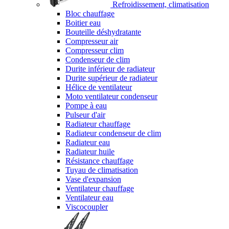
Refroidissement, climatisation
Bloc chauffage
Boitier eau
Bouteille déshydratante
Compresseur air
Compresseur clim
Condenseur de clim
Durite inférieur de radiateur
Durite supérieur de radiateur
Hélice de ventilateur
Moto ventilateur condenseur
Pompe à eau
Pulseur d'air
Radiateur chauffage
Radiateur condenseur de clim
Radiateur eau
Radiateur huile
Résistance chauffage
Tuyau de climatisation
Vase d'expansion
Ventilateur chauffage
Ventilateur eau
Viscocoupler