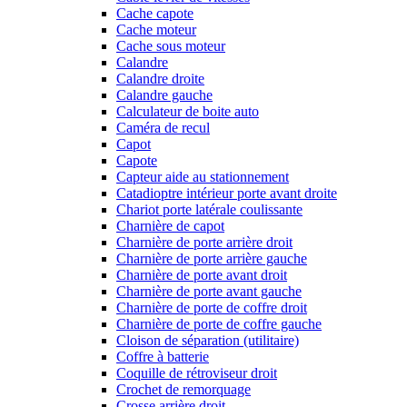
Cache capote
Cache moteur
Cache sous moteur
Calandre
Calandre droite
Calandre gauche
Calculateur de boite auto
Caméra de recul
Capot
Capote
Capteur aide au stationnement
Catadioptre intérieur porte avant droite
Chariot porte latérale coulissante
Charnière de capot
Charnière de porte arrière droit
Charnière de porte arrière gauche
Charnière de porte avant droit
Charnière de porte avant gauche
Charnière de porte de coffre droit
Charnière de porte de coffre gauche
Cloison de séparation (utilitaire)
Coffre à batterie
Coquille de rétroviseur droit
Crochet de remorquage
Crosse arrière droit