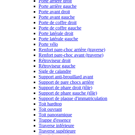
Porte arrière droit
Porte arrière gauche
Porte avant droit
Porte avant gauche
Porte de coffre droit
Porte de coffre gauche
Porte latérale droit
Porte latérale gauche
Porte vélo
Renfort pare-choc arrière (traverse)
Renfort pare-choc avant (traverse)
Rétroviseur droit
Rétroviseur gauche
Sigle de calandre
Support anti-brouillard avant
Support de pare chocs arrière
Support de phare droit (tôle)
Support de phare gauche (tôle)
Support de plaque d'immatriculation
Toit hardtop
Toit ouvrant
Toit panoramique
Trappe d'essence
Traverse inférieure
Traverse supérieure