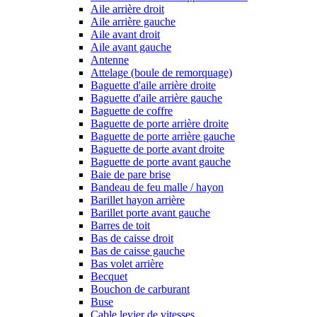
Aile arrière droit
Aile arrière gauche
Aile avant droit
Aile avant gauche
Antenne
Attelage (boule de remorquage)
Baguette d'aile arrière droite
Baguette d'aile arrière gauche
Baguette de coffre
Baguette de porte arrière droite
Baguette de porte arrière gauche
Baguette de porte avant droite
Baguette de porte avant gauche
Baie de pare brise
Bandeau de feu malle / hayon
Barillet hayon arrière
Barillet porte avant gauche
Barres de toit
Bas de caisse droit
Bas de caisse gauche
Bas volet arrière
Becquet
Bouchon de carburant
Buse
Cable levier de vitesses