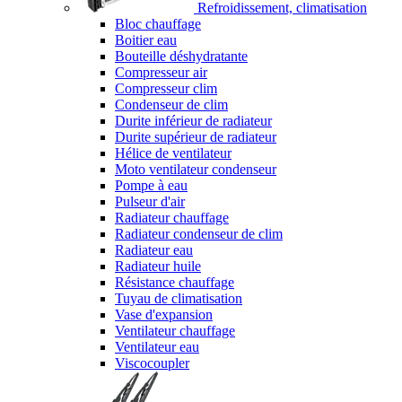
Refroidissement, climatisation
Bloc chauffage
Boitier eau
Bouteille déshydratante
Compresseur air
Compresseur clim
Condenseur de clim
Durite inférieur de radiateur
Durite supérieur de radiateur
Hélice de ventilateur
Moto ventilateur condenseur
Pompe à eau
Pulseur d'air
Radiateur chauffage
Radiateur condenseur de clim
Radiateur eau
Radiateur huile
Résistance chauffage
Tuyau de climatisation
Vase d'expansion
Ventilateur chauffage
Ventilateur eau
Viscocoupler