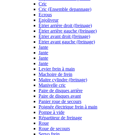
Cric
Cric (Ensemble depannage)
Ecrous
Enjoliveur
Étrier arrière droit (freinage)
Étrier arrière gauche (freinage)
Étrier avant droit (freinage)
Étrier avant gauche (freinage)
Jante
Jante
Jante
Jante
Levier frein à main
Machoire de frein
Maitre cylindre (freinage)
Manivelle cric
Paire de disques arrière
Paire de disques avant
Panier roue de secours
Poignée électrique frein à main
Pompe à vide
Répartiteur de freinage
Roue
Roue de secours
Servo frein