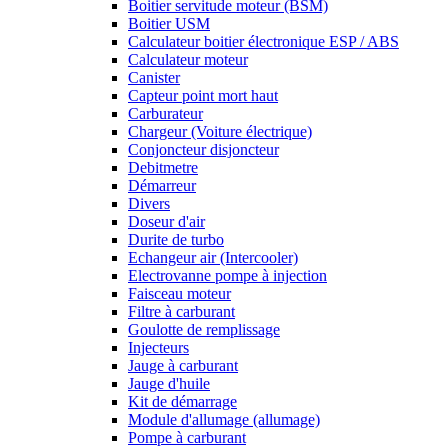
Boitier servitude moteur (BSM)
Boitier USM
Calculateur boitier électronique ESP / ABS
Calculateur moteur
Canister
Capteur point mort haut
Carburateur
Chargeur (Voiture électrique)
Conjoncteur disjoncteur
Debitmetre
Démarreur
Divers
Doseur d'air
Durite de turbo
Echangeur air (Intercooler)
Electrovanne pompe à injection
Faisceau moteur
Filtre à carburant
Goulotte de remplissage
Injecteurs
Jauge à carburant
Jauge d'huile
Kit de démarrage
Module d'allumage (allumage)
Pompe à carburant