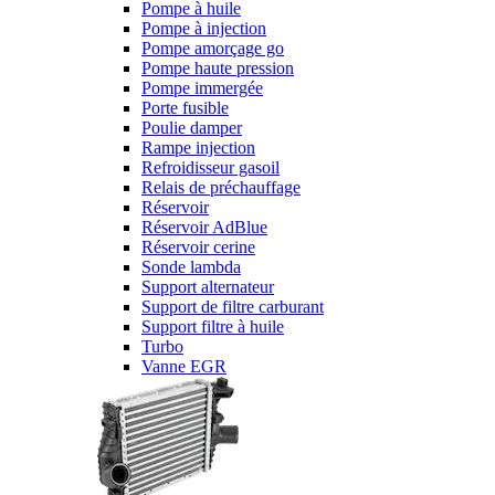
Pompe à huile
Pompe à injection
Pompe amorçage go
Pompe haute pression
Pompe immergée
Porte fusible
Poulie damper
Rampe injection
Refroidisseur gasoil
Relais de préchauffage
Réservoir
Réservoir AdBlue
Réservoir cerine
Sonde lambda
Support alternateur
Support de filtre carburant
Support filtre à huile
Turbo
Vanne EGR