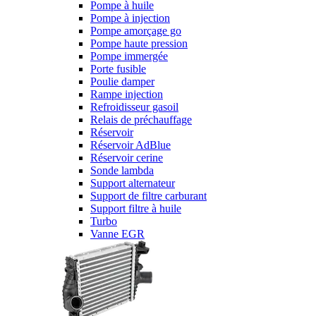
Pompe à huile
Pompe à injection
Pompe amorçage go
Pompe haute pression
Pompe immergée
Porte fusible
Poulie damper
Rampe injection
Refroidisseur gasoil
Relais de préchauffage
Réservoir
Réservoir AdBlue
Réservoir cerine
Sonde lambda
Support alternateur
Support de filtre carburant
Support filtre à huile
Turbo
Vanne EGR