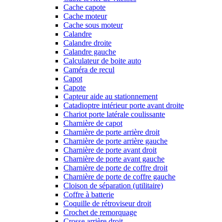
Cache capote
Cache moteur
Cache sous moteur
Calandre
Calandre droite
Calandre gauche
Calculateur de boite auto
Caméra de recul
Capot
Capote
Capteur aide au stationnement
Catadioptre intérieur porte avant droite
Chariot porte latérale coulissante
Charnière de capot
Charnière de porte arrière droit
Charnière de porte arrière gauche
Charnière de porte avant droit
Charnière de porte avant gauche
Charnière de porte de coffre droit
Charnière de porte de coffre gauche
Cloison de séparation (utilitaire)
Coffre à batterie
Coquille de rétroviseur droit
Crochet de remorquage
Crosse arrière droit