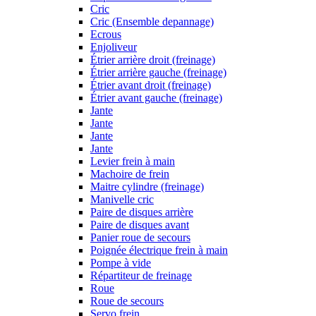
Cric
Cric (Ensemble depannage)
Ecrous
Enjoliveur
Étrier arrière droit (freinage)
Étrier arrière gauche (freinage)
Étrier avant droit (freinage)
Étrier avant gauche (freinage)
Jante
Jante
Jante
Jante
Levier frein à main
Machoire de frein
Maitre cylindre (freinage)
Manivelle cric
Paire de disques arrière
Paire de disques avant
Panier roue de secours
Poignée électrique frein à main
Pompe à vide
Répartiteur de freinage
Roue
Roue de secours
Servo frein