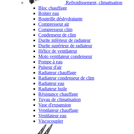
Refroidissement, climatisation
Bloc chauffage
Boitier eau
Bouteille déshydratante
Compresseur air
Compresseur clim
Condenseur de clim
Durite inférieur de radiateur
Durite supérieur de radiateur
Hélice de ventilateur
Moto ventilateur condenseur
Pompe à eau
Pulseur d'air
Radiateur chauffage
Radiateur condenseur de clim
Radiateur eau
Radiateur huile
Résistance chauffage
Tuyau de climatisation
Vase d'expansion
Ventilateur chauffage
Ventilateur eau
Viscocoupler