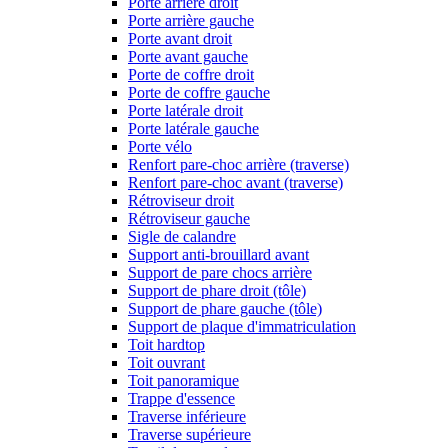
Porte arrière droit
Porte arrière gauche
Porte avant droit
Porte avant gauche
Porte de coffre droit
Porte de coffre gauche
Porte latérale droit
Porte latérale gauche
Porte vélo
Renfort pare-choc arrière (traverse)
Renfort pare-choc avant (traverse)
Rétroviseur droit
Rétroviseur gauche
Sigle de calandre
Support anti-brouillard avant
Support de pare chocs arrière
Support de phare droit (tôle)
Support de phare gauche (tôle)
Support de plaque d'immatriculation
Toit hardtop
Toit ouvrant
Toit panoramique
Trappe d'essence
Traverse inférieure
Traverse supérieure