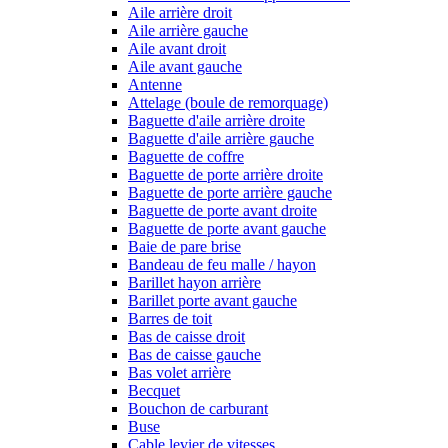
Aile arrière droit
Aile arrière gauche
Aile avant droit
Aile avant gauche
Antenne
Attelage (boule de remorquage)
Baguette d'aile arrière droite
Baguette d'aile arrière gauche
Baguette de coffre
Baguette de porte arrière droite
Baguette de porte arrière gauche
Baguette de porte avant droite
Baguette de porte avant gauche
Baie de pare brise
Bandeau de feu malle / hayon
Barillet hayon arrière
Barillet porte avant gauche
Barres de toit
Bas de caisse droit
Bas de caisse gauche
Bas volet arrière
Becquet
Bouchon de carburant
Buse
Cable levier de vitesses