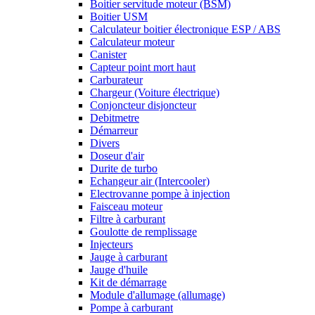
Boitier servitude moteur (BSM)
Boitier USM
Calculateur boitier électronique ESP / ABS
Calculateur moteur
Canister
Capteur point mort haut
Carburateur
Chargeur (Voiture électrique)
Conjoncteur disjoncteur
Debitmetre
Démarreur
Divers
Doseur d'air
Durite de turbo
Echangeur air (Intercooler)
Electrovanne pompe à injection
Faisceau moteur
Filtre à carburant
Goulotte de remplissage
Injecteurs
Jauge à carburant
Jauge d'huile
Kit de démarrage
Module d'allumage (allumage)
Pompe à carburant