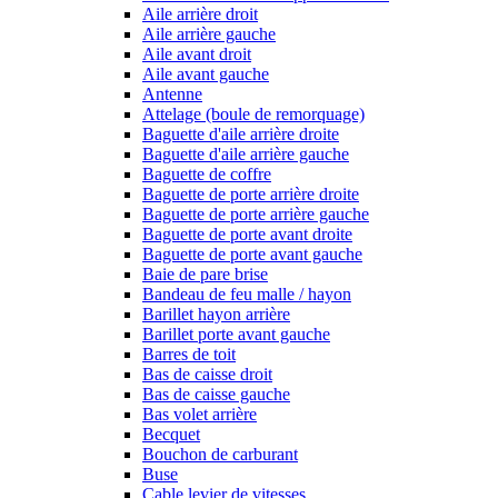
Aile arrière droit
Aile arrière gauche
Aile avant droit
Aile avant gauche
Antenne
Attelage (boule de remorquage)
Baguette d'aile arrière droite
Baguette d'aile arrière gauche
Baguette de coffre
Baguette de porte arrière droite
Baguette de porte arrière gauche
Baguette de porte avant droite
Baguette de porte avant gauche
Baie de pare brise
Bandeau de feu malle / hayon
Barillet hayon arrière
Barillet porte avant gauche
Barres de toit
Bas de caisse droit
Bas de caisse gauche
Bas volet arrière
Becquet
Bouchon de carburant
Buse
Cable levier de vitesses