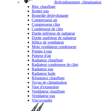
Refroidissement, climatisation
Bloc chauffage
Boitier eau
Bouteille déshydratante
Compresseur air
Compresseur clim
Condenseur de clim
Durite inférieur de radiateur
Durite supérieur de radiateur
Hélice de ventilateur
Moto ventilateur condenseur
Pompe à eau
Pulseur d'air
Radiateur chauffage
Radiateur condenseur de clim
Radiateur eau
Radiateur huile
Résistance chauffage
Tuyau de climatisation
Vase d'expansion
Ventilateur chauffage
Ventilateur eau
Viscocoupler