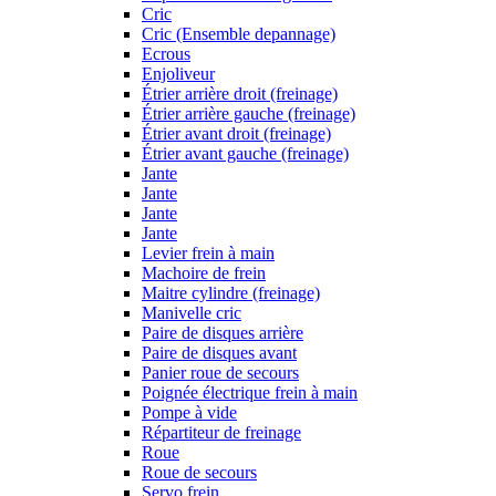
Cric
Cric (Ensemble depannage)
Ecrous
Enjoliveur
Étrier arrière droit (freinage)
Étrier arrière gauche (freinage)
Étrier avant droit (freinage)
Étrier avant gauche (freinage)
Jante
Jante
Jante
Jante
Levier frein à main
Machoire de frein
Maitre cylindre (freinage)
Manivelle cric
Paire de disques arrière
Paire de disques avant
Panier roue de secours
Poignée électrique frein à main
Pompe à vide
Répartiteur de freinage
Roue
Roue de secours
Servo frein