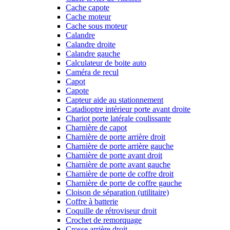
Cache capote
Cache moteur
Cache sous moteur
Calandre
Calandre droite
Calandre gauche
Calculateur de boite auto
Caméra de recul
Capot
Capote
Capteur aide au stationnement
Catadioptre intérieur porte avant droite
Chariot porte latérale coulissante
Charnière de capot
Charnière de porte arrière droit
Charnière de porte arrière gauche
Charnière de porte avant droit
Charnière de porte avant gauche
Charnière de porte de coffre droit
Charnière de porte de coffre gauche
Cloison de séparation (utilitaire)
Coffre à batterie
Coquille de rétroviseur droit
Crochet de remorquage
Crosse arrière droit