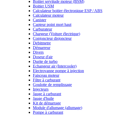
Boitier servitude moteur (BSM)
Boitier USM
Calculateur boitier électronique ESP / ABS
Calculateur moteur
Canister
Capteur point mort haut
Carburateur
Chargeur (Voiture électrique)
Conjoncteur disjoncteur
Debitmetre
Démarreur
Divers
Doseur d'air
Durite de turbo
Echangeur air (Intercooler)
Electrovanne pompe à injection
Faisceau moteur
Filtre à carburant
Goulotte de remplissage
Injecteurs
Jauge à carburant
Jauge d'huile
Kit de démarrage
Module d'allumage (allumage)
Pompe à carburant