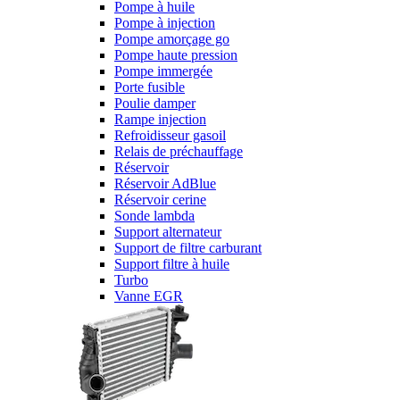
Pompe à huile
Pompe à injection
Pompe amorçage go
Pompe haute pression
Pompe immergée
Porte fusible
Poulie damper
Rampe injection
Refroidisseur gasoil
Relais de préchauffage
Réservoir
Réservoir AdBlue
Réservoir cerine
Sonde lambda
Support alternateur
Support de filtre carburant
Support filtre à huile
Turbo
Vanne EGR