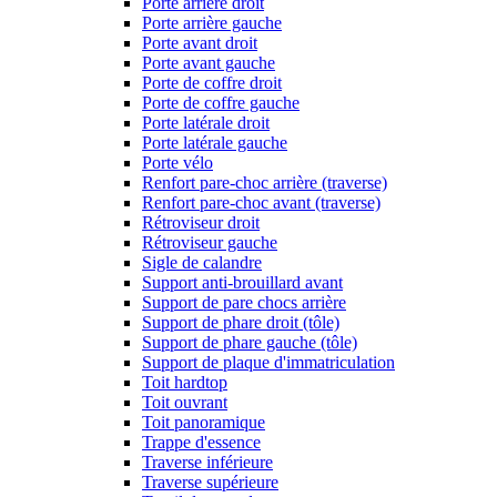
Porte arrière droit
Porte arrière gauche
Porte avant droit
Porte avant gauche
Porte de coffre droit
Porte de coffre gauche
Porte latérale droit
Porte latérale gauche
Porte vélo
Renfort pare-choc arrière (traverse)
Renfort pare-choc avant (traverse)
Rétroviseur droit
Rétroviseur gauche
Sigle de calandre
Support anti-brouillard avant
Support de pare chocs arrière
Support de phare droit (tôle)
Support de phare gauche (tôle)
Support de plaque d'immatriculation
Toit hardtop
Toit ouvrant
Toit panoramique
Trappe d'essence
Traverse inférieure
Traverse supérieure