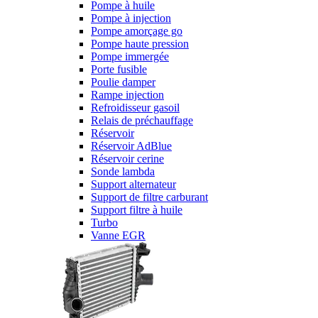
Pompe à huile
Pompe à injection
Pompe amorçage go
Pompe haute pression
Pompe immergée
Porte fusible
Poulie damper
Rampe injection
Refroidisseur gasoil
Relais de préchauffage
Réservoir
Réservoir AdBlue
Réservoir cerine
Sonde lambda
Support alternateur
Support de filtre carburant
Support filtre à huile
Turbo
Vanne EGR