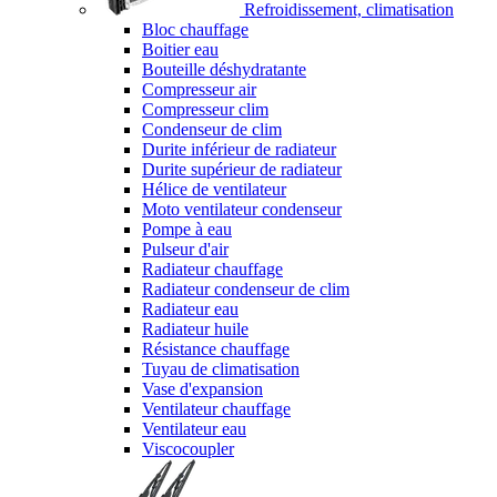
Refroidissement, climatisation
Bloc chauffage
Boitier eau
Bouteille déshydratante
Compresseur air
Compresseur clim
Condenseur de clim
Durite inférieur de radiateur
Durite supérieur de radiateur
Hélice de ventilateur
Moto ventilateur condenseur
Pompe à eau
Pulseur d'air
Radiateur chauffage
Radiateur condenseur de clim
Radiateur eau
Radiateur huile
Résistance chauffage
Tuyau de climatisation
Vase d'expansion
Ventilateur chauffage
Ventilateur eau
Viscocoupler