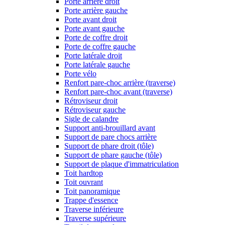
Porte arrière droit
Porte arrière gauche
Porte avant droit
Porte avant gauche
Porte de coffre droit
Porte de coffre gauche
Porte latérale droit
Porte latérale gauche
Porte vélo
Renfort pare-choc arrière (traverse)
Renfort pare-choc avant (traverse)
Rétroviseur droit
Rétroviseur gauche
Sigle de calandre
Support anti-brouillard avant
Support de pare chocs arrière
Support de phare droit (tôle)
Support de phare gauche (tôle)
Support de plaque d'immatriculation
Toit hardtop
Toit ouvrant
Toit panoramique
Trappe d'essence
Traverse inférieure
Traverse supérieure