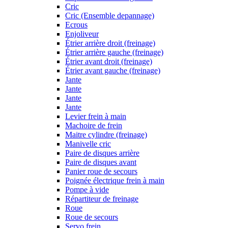
Cric
Cric (Ensemble depannage)
Ecrous
Enjoliveur
Étrier arrière droit (freinage)
Étrier arrière gauche (freinage)
Étrier avant droit (freinage)
Étrier avant gauche (freinage)
Jante
Jante
Jante
Jante
Levier frein à main
Machoire de frein
Maitre cylindre (freinage)
Manivelle cric
Paire de disques arrière
Paire de disques avant
Panier roue de secours
Poignée électrique frein à main
Pompe à vide
Répartiteur de freinage
Roue
Roue de secours
Servo frein