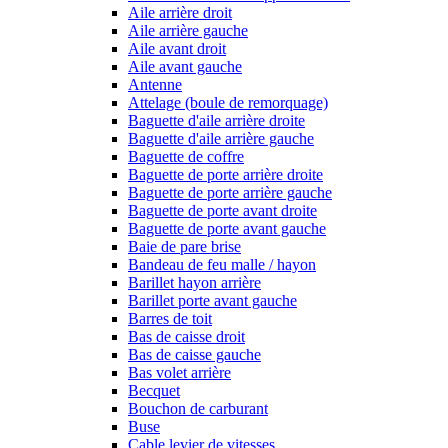
Aile arrière droit
Aile arrière gauche
Aile avant droit
Aile avant gauche
Antenne
Attelage (boule de remorquage)
Baguette d'aile arrière droite
Baguette d'aile arrière gauche
Baguette de coffre
Baguette de porte arrière droite
Baguette de porte arrière gauche
Baguette de porte avant droite
Baguette de porte avant gauche
Baie de pare brise
Bandeau de feu malle / hayon
Barillet hayon arrière
Barillet porte avant gauche
Barres de toit
Bas de caisse droit
Bas de caisse gauche
Bas volet arrière
Becquet
Bouchon de carburant
Buse
Cable levier de vitesses