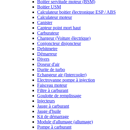
Boitier servitude moteur (BSM)
Boitier USM
Calculateur boitier électronique ESP / ABS
Calculateur moteur
Canister
Capteur point mort haut
Carburateur
Chargeur (Voiture électrique)
Conjoncteur disjoncteur
Debitmetre
Démarreur
Divers
Doseur d'air
Durite de turbo
Echangeur air (Intercooler)
Electrovanne pompe à injection
Faisceau moteur
Filtre à carburant
Goulotte de remplissage
Injecteurs
Jauge à carburant
Jauge d'huile
Kit de démarrage
Module d'allumage (allumage)
Pompe à carburant