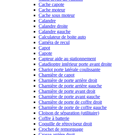
Cache capote
Cache moteur
Cache sous moteur
Calandre
Calandre droite
Calandre gauche
Calculateur de boite auto
Caméra de recul
Capot
Capote
Capteur aide au stationnement
Catadioptre intérieur porte avant droite
Chariot porte latérale coulissante
Charnière de capot
Charnière de porte arrière droit
Charnière de porte arrière gauche
Charnière de porte avant droit
Charnière de porte avant gauche
Charnière de porte de coffre droit
Charnière de porte de coffre gauche
Cloison de séparation (utilitaire)
Coffre à batterie
Coquille de rétroviseur droit
Crochet de remorquage
Crosse arrière droit