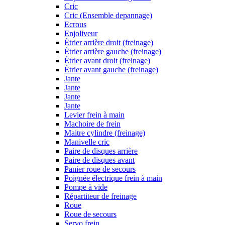
Cric
Cric (Ensemble depannage)
Ecrous
Enjoliveur
Étrier arrière droit (freinage)
Étrier arrière gauche (freinage)
Étrier avant droit (freinage)
Étrier avant gauche (freinage)
Jante
Jante
Jante
Jante
Levier frein à main
Machoire de frein
Maitre cylindre (freinage)
Manivelle cric
Paire de disques arrière
Paire de disques avant
Panier roue de secours
Poignée électrique frein à main
Pompe à vide
Répartiteur de freinage
Roue
Roue de secours
Servo frein