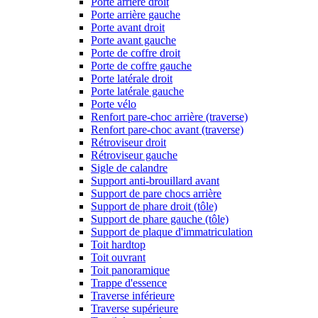
Porte arrière droit
Porte arrière gauche
Porte avant droit
Porte avant gauche
Porte de coffre droit
Porte de coffre gauche
Porte latérale droit
Porte latérale gauche
Porte vélo
Renfort pare-choc arrière (traverse)
Renfort pare-choc avant (traverse)
Rétroviseur droit
Rétroviseur gauche
Sigle de calandre
Support anti-brouillard avant
Support de pare chocs arrière
Support de phare droit (tôle)
Support de phare gauche (tôle)
Support de plaque d'immatriculation
Toit hardtop
Toit ouvrant
Toit panoramique
Trappe d'essence
Traverse inférieure
Traverse supérieure