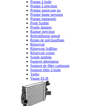
Pompe à huile
Pompe à injection
Pompe amorçage go
Pompe haute pression
Pompe immergée
Porte fusible
Poulie damper
Rampe injection
Refroidisseur gasoil
Relais de préchauffage
Réservoir
Réservoir AdBlue
Réservoir cerine
Sonde lambda
Support alternateur
Support de filtre carburant
Support filtre à huile
Turbo
Vanne EGR