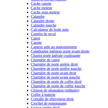
Cache capote
Cache moteur
Cache sous moteur
Calandre
Calandre droite
Calandre gauche
Calculateur de boite auto
Caméra de recul
Capot
Capote
Capteur aide au stationnement
Catadioptre intérieur porte avant droite
Chariot porte latérale coulissante
Charnière de capot
Charnière de porte arrière droit
Charnière de porte arrière gauche
Charnière de porte avant droit
Charnière de porte avant gauche
Charnière de porte de coffre droit
Charnière de porte de coffre gauche
Cloison de séparation (utilitaire)
Coffre à batterie
Coquille de rétroviseur droit
Crochet de remorquage
Crosse arrière droit