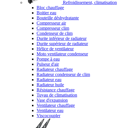
Refroidissement, climatisation
Bloc chauffage
Boitier eau
Bouteille déshydratante
Compresseur air
Compresseur clim
Condenseur de clim
Durite inférieur de radiateur
Durite supérieur de radiateur
Hélice de ventilateur
Moto ventilateur condenseur
Pompe à eau
Pulseur d'air
Radiateur chauffage
Radiateur condenseur de clim
Radiateur eau
Radiateur huile
Résistance chauffage
Tuyau de climatisation
Vase d'expansion
Ventilateur chauffage
Ventilateur eau
Viscocoupler