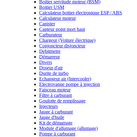
Boitier servitude moteur (BSM)
Boitier USM
Calculateur boitier électronique ESP / ABS
Calculateur moteur
Canister
Capteur point mort haut
Carburateur
Chargeur (Voiture électrique)
Conjoncteur disjoncteur
Debitmetre
Démarreur
Divers
Doseur d'air
Durite de turbo
Echangeur air (Intercooler)
Electrovanne pompe à injection
Faisceau moteur
Filtre à carburant
Goulotte de remplissage
Injecteurs
Jauge à carburant
Jauge d'huile
Kit de démarrage
Module d'allumage (allumage)
Pompe à carburant