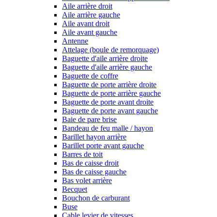
Aile arrière droit
Aile arrière gauche
Aile avant droit
Aile avant gauche
Antenne
Attelage (boule de remorquage)
Baguette d'aile arrière droite
Baguette d'aile arrière gauche
Baguette de coffre
Baguette de porte arrière droite
Baguette de porte arrière gauche
Baguette de porte avant droite
Baguette de porte avant gauche
Baie de pare brise
Bandeau de feu malle / hayon
Barillet hayon arrière
Barillet porte avant gauche
Barres de toit
Bas de caisse droit
Bas de caisse gauche
Bas volet arrière
Becquet
Bouchon de carburant
Buse
Cable levier de vitesses