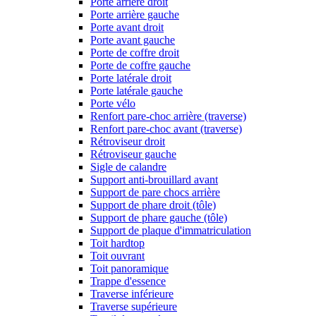
Porte arrière droit
Porte arrière gauche
Porte avant droit
Porte avant gauche
Porte de coffre droit
Porte de coffre gauche
Porte latérale droit
Porte latérale gauche
Porte vélo
Renfort pare-choc arrière (traverse)
Renfort pare-choc avant (traverse)
Rétroviseur droit
Rétroviseur gauche
Sigle de calandre
Support anti-brouillard avant
Support de pare chocs arrière
Support de phare droit (tôle)
Support de phare gauche (tôle)
Support de plaque d'immatriculation
Toit hardtop
Toit ouvrant
Toit panoramique
Trappe d'essence
Traverse inférieure
Traverse supérieure