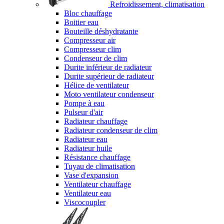
Refroidissement, climatisation
Bloc chauffage
Boitier eau
Bouteille déshydratante
Compresseur air
Compresseur clim
Condenseur de clim
Durite inférieur de radiateur
Durite supérieur de radiateur
Hélice de ventilateur
Moto ventilateur condenseur
Pompe à eau
Pulseur d'air
Radiateur chauffage
Radiateur condenseur de clim
Radiateur eau
Radiateur huile
Résistance chauffage
Tuyau de climatisation
Vase d'expansion
Ventilateur chauffage
Ventilateur eau
Viscocoupler