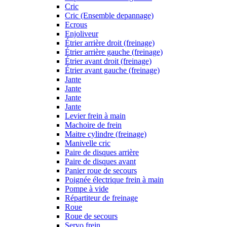
Cric
Cric (Ensemble depannage)
Ecrous
Enjoliveur
Étrier arrière droit (freinage)
Étrier arrière gauche (freinage)
Étrier avant droit (freinage)
Étrier avant gauche (freinage)
Jante
Jante
Jante
Jante
Levier frein à main
Machoire de frein
Maitre cylindre (freinage)
Manivelle cric
Paire de disques arrière
Paire de disques avant
Panier roue de secours
Poignée électrique frein à main
Pompe à vide
Répartiteur de freinage
Roue
Roue de secours
Servo frein