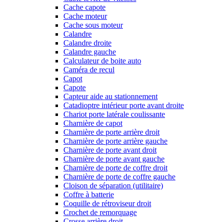
Cache capote
Cache moteur
Cache sous moteur
Calandre
Calandre droite
Calandre gauche
Calculateur de boite auto
Caméra de recul
Capot
Capote
Capteur aide au stationnement
Catadioptre intérieur porte avant droite
Chariot porte latérale coulissante
Charnière de capot
Charnière de porte arrière droit
Charnière de porte arrière gauche
Charnière de porte avant droit
Charnière de porte avant gauche
Charnière de porte de coffre droit
Charnière de porte de coffre gauche
Cloison de séparation (utilitaire)
Coffre à batterie
Coquille de rétroviseur droit
Crochet de remorquage
Crosse arrière droit