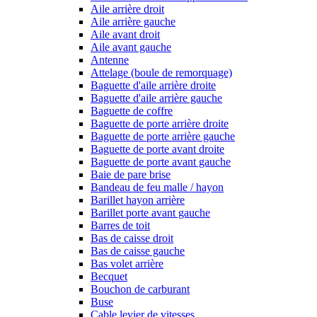
Aile arrière droit
Aile arrière gauche
Aile avant droit
Aile avant gauche
Antenne
Attelage (boule de remorquage)
Baguette d'aile arrière droite
Baguette d'aile arrière gauche
Baguette de coffre
Baguette de porte arrière droite
Baguette de porte arrière gauche
Baguette de porte avant droite
Baguette de porte avant gauche
Baie de pare brise
Bandeau de feu malle / hayon
Barillet hayon arrière
Barillet porte avant gauche
Barres de toit
Bas de caisse droit
Bas de caisse gauche
Bas volet arrière
Becquet
Bouchon de carburant
Buse
Cable levier de vitesses