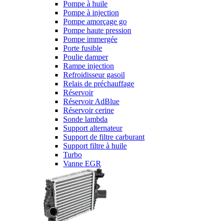
Pompe à huile
Pompe à injection
Pompe amorçage go
Pompe haute pression
Pompe immergée
Porte fusible
Poulie damper
Rampe injection
Refroidisseur gasoil
Relais de préchauffage
Réservoir
Réservoir AdBlue
Réservoir cerine
Sonde lambda
Support alternateur
Support de filtre carburant
Support filtre à huile
Turbo
Vanne EGR