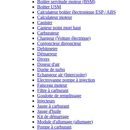
Boitier servitude moteur (BSM)
Boitier USM
Calculateur boitier électronique ESP / ABS
Calculateur moteur
Canister
Capteur point mort haut
Carburateur
Chargeur (Voiture électrique)
Conjoncteur disjoncteur
Debitmetre
Démarreur
Divers
Doseur d'air
Durite de turbo
Echangeur air (Intercooler)
Electrovanne pompe à injection
Faisceau moteur
Filtre à carburant
Goulotte de remplissage
Injecteurs
Jauge à carburant
Jauge d'huile
Kit de démarrage
Module d'allumage (allumage)
Pompe à carburant