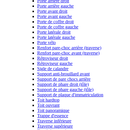
Porte arrière droit
Porte arrière gauche
Porte avant droit
Porte avant gauche
Porte de coffre droit
Porte de coffre gauche
Porte latérale droit
Porte latérale gauche
Porte vélo
Renfort pare-choc arrière (traverse)
Renfort pare-choc avant (traverse)
Rétroviseur droit
Rétroviseur gauche
Sigle de calandre
Support anti-brouillard avant
Support de pare chocs arrière
Support de phare droit (tôle)
Support de phare gauche (tôle)
Support de plaque d'immatriculation
Toit hardtop
Toit ouvrant
Toit panoramique
Trappe d'essence
Traverse inférieure
Traverse supérieure