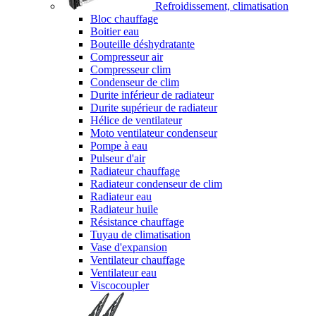
Refroidissement, climatisation
Bloc chauffage
Boitier eau
Bouteille déshydratante
Compresseur air
Compresseur clim
Condenseur de clim
Durite inférieur de radiateur
Durite supérieur de radiateur
Hélice de ventilateur
Moto ventilateur condenseur
Pompe à eau
Pulseur d'air
Radiateur chauffage
Radiateur condenseur de clim
Radiateur eau
Radiateur huile
Résistance chauffage
Tuyau de climatisation
Vase d'expansion
Ventilateur chauffage
Ventilateur eau
Viscocoupler