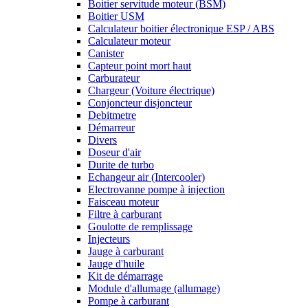
Boitier servitude moteur (BSM)
Boitier USM
Calculateur boitier électronique ESP / ABS
Calculateur moteur
Canister
Capteur point mort haut
Carburateur
Chargeur (Voiture électrique)
Conjoncteur disjoncteur
Debitmetre
Démarreur
Divers
Doseur d'air
Durite de turbo
Echangeur air (Intercooler)
Electrovanne pompe à injection
Faisceau moteur
Filtre à carburant
Goulotte de remplissage
Injecteurs
Jauge à carburant
Jauge d'huile
Kit de démarrage
Module d'allumage (allumage)
Pompe à carburant