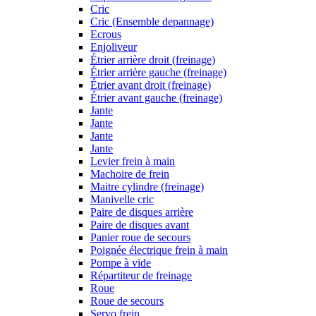
Cric
Cric (Ensemble depannage)
Ecrous
Enjoliveur
Étrier arrière droit (freinage)
Étrier arrière gauche (freinage)
Étrier avant droit (freinage)
Étrier avant gauche (freinage)
Jante
Jante
Jante
Jante
Levier frein à main
Machoire de frein
Maitre cylindre (freinage)
Manivelle cric
Paire de disques arrière
Paire de disques avant
Panier roue de secours
Poignée électrique frein à main
Pompe à vide
Répartiteur de freinage
Roue
Roue de secours
Servo frein