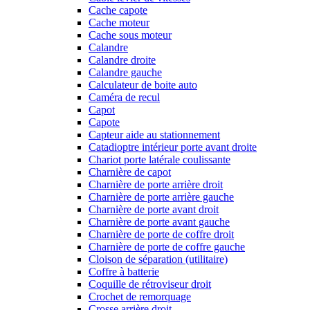
Cache capote
Cache moteur
Cache sous moteur
Calandre
Calandre droite
Calandre gauche
Calculateur de boite auto
Caméra de recul
Capot
Capote
Capteur aide au stationnement
Catadioptre intérieur porte avant droite
Chariot porte latérale coulissante
Charnière de capot
Charnière de porte arrière droit
Charnière de porte arrière gauche
Charnière de porte avant droit
Charnière de porte avant gauche
Charnière de porte de coffre droit
Charnière de porte de coffre gauche
Cloison de séparation (utilitaire)
Coffre à batterie
Coquille de rétroviseur droit
Crochet de remorquage
Crosse arrière droit