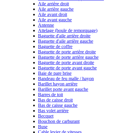
Aile arrière droit
Aile arrière gauche
Aile avant droit
Aile avant gauche
Antenne
Attelage (boule de remorquage)
Baguette d'aile arrière droite
Baguette d'aile arrière gauche
Baguette de coffre
Baguette de porte arrière droite
Baguette de porte arrière gauche
Baguette de porte avant droite
Baguette de porte avant gauche
Baie de pare brise
Bandeau de feu malle / hayon
Barillet hayon arrière
Barillet porte avant gauche
Barres de toit
Bas de caisse droit
Bas de caisse gauche
Bas volet arrière
Becquet
Bouchon de carburant
Buse
Cable levier de vitesses