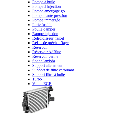
Pompe à huile
Pompe à injection
Pompe amorçage go
Pompe haute pression
Pompe immergée
Porte fusible
Poulie damper
Rampe injection
Refroidisseur gasoil
Relais de préchauffage
Réservoir
Réservoir AdBlue
Réservoir cerine
Sonde lambda
Support alternateur
Support de filtre carburant
Support filtre à huile
Turbo
Vanne EGR