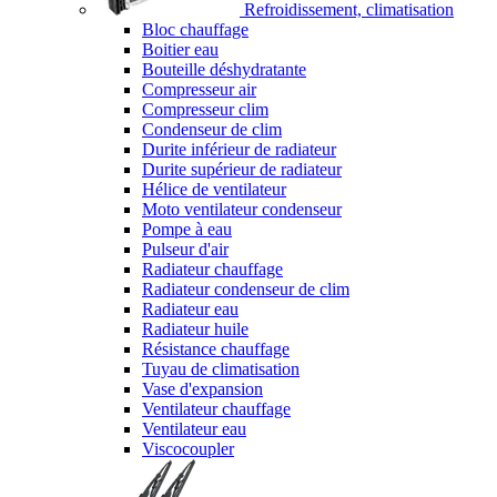
Refroidissement, climatisation
Bloc chauffage
Boitier eau
Bouteille déshydratante
Compresseur air
Compresseur clim
Condenseur de clim
Durite inférieur de radiateur
Durite supérieur de radiateur
Hélice de ventilateur
Moto ventilateur condenseur
Pompe à eau
Pulseur d'air
Radiateur chauffage
Radiateur condenseur de clim
Radiateur eau
Radiateur huile
Résistance chauffage
Tuyau de climatisation
Vase d'expansion
Ventilateur chauffage
Ventilateur eau
Viscocoupler