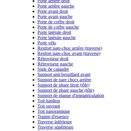
Porte arrière droit
Porte arrière gauche
Porte avant droit
Porte avant gauche
Porte de coffre droit
Porte de coffre gauche
Porte latérale droit
Porte latérale gauche
Porte vélo
Renfort pare-choc arrière (traverse)
Renfort pare-choc avant (traverse)
Rétroviseur droit
Rétroviseur gauche
Sigle de calandre
Support anti-brouillard avant
Support de pare chocs arrière
Support de phare droit (tôle)
Support de phare gauche (tôle)
Support de plaque d'immatriculation
Toit hardtop
Toit ouvrant
Toit panoramique
Trappe d'essence
Traverse inférieure
Traverse supérieure