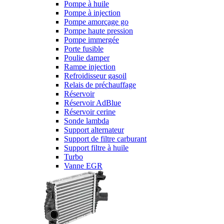
Pompe à huile
Pompe à injection
Pompe amorçage go
Pompe haute pression
Pompe immergée
Porte fusible
Poulie damper
Rampe injection
Refroidisseur gasoil
Relais de préchauffage
Réservoir
Réservoir AdBlue
Réservoir cerine
Sonde lambda
Support alternateur
Support de filtre carburant
Support filtre à huile
Turbo
Vanne EGR