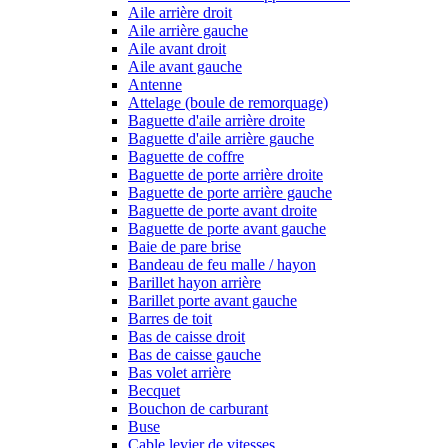
Aile arrière droit
Aile arrière gauche
Aile avant droit
Aile avant gauche
Antenne
Attelage (boule de remorquage)
Baguette d'aile arrière droite
Baguette d'aile arrière gauche
Baguette de coffre
Baguette de porte arrière droite
Baguette de porte arrière gauche
Baguette de porte avant droite
Baguette de porte avant gauche
Baie de pare brise
Bandeau de feu malle / hayon
Barillet hayon arrière
Barillet porte avant gauche
Barres de toit
Bas de caisse droit
Bas de caisse gauche
Bas volet arrière
Becquet
Bouchon de carburant
Buse
Cable levier de vitesses