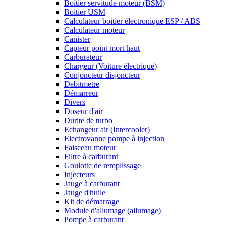
Boitier servitude moteur (BSM)
Boitier USM
Calculateur boitier électronique ESP / ABS
Calculateur moteur
Canister
Capteur point mort haut
Carburateur
Chargeur (Voiture électrique)
Conjoncteur disjoncteur
Debitmetre
Démarreur
Divers
Doseur d'air
Durite de turbo
Echangeur air (Intercooler)
Electrovanne pompe à injection
Faisceau moteur
Filtre à carburant
Goulotte de remplissage
Injecteurs
Jauge à carburant
Jauge d'huile
Kit de démarrage
Module d'allumage (allumage)
Pompe à carburant