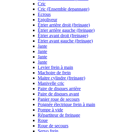
Cric
Cric (Ensemble depannage)
Ecrous
Enjoliveur
Étrier arrière droit (freinage)
Étrier arrière gauche (freinage)
Étrier avant droit (freinage)
Étrier avant gauche (freinage)
Jante
Jante
Jante
Jante
Levier frein à main
Machoire de frein
Maitre cylindre (freinage)
Manivelle cric
Paire de disques arrière
Paire de disques avant
Panier roue de secours
Poignée électrique frein à main
Pompe à vide
Répartiteur de freinage
Roue
Roue de secours
Servo frein