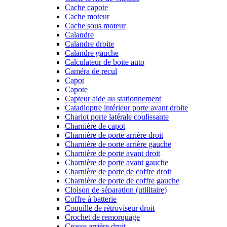
Cache capote
Cache moteur
Cache sous moteur
Calandre
Calandre droite
Calandre gauche
Calculateur de boite auto
Caméra de recul
Capot
Capote
Capteur aide au stationnement
Catadioptre intérieur porte avant droite
Chariot porte latérale coulissante
Charnière de capot
Charnière de porte arrière droit
Charnière de porte arrière gauche
Charnière de porte avant droit
Charnière de porte avant gauche
Charnière de porte de coffre droit
Charnière de porte de coffre gauche
Cloison de séparation (utilitaire)
Coffre à batterie
Coquille de rétroviseur droit
Crochet de remorquage
Crosse arrière droit