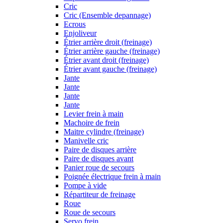
Cric
Cric (Ensemble depannage)
Ecrous
Enjoliveur
Étrier arrière droit (freinage)
Étrier arrière gauche (freinage)
Étrier avant droit (freinage)
Étrier avant gauche (freinage)
Jante
Jante
Jante
Jante
Levier frein à main
Machoire de frein
Maitre cylindre (freinage)
Manivelle cric
Paire de disques arrière
Paire de disques avant
Panier roue de secours
Poignée électrique frein à main
Pompe à vide
Répartiteur de freinage
Roue
Roue de secours
Servo frein