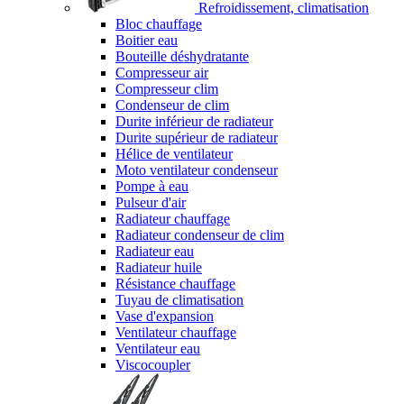
Refroidissement, climatisation
Bloc chauffage
Boitier eau
Bouteille déshydratante
Compresseur air
Compresseur clim
Condenseur de clim
Durite inférieur de radiateur
Durite supérieur de radiateur
Hélice de ventilateur
Moto ventilateur condenseur
Pompe à eau
Pulseur d'air
Radiateur chauffage
Radiateur condenseur de clim
Radiateur eau
Radiateur huile
Résistance chauffage
Tuyau de climatisation
Vase d'expansion
Ventilateur chauffage
Ventilateur eau
Viscocoupler