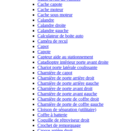
Cache capote
Cache moteur
Cache sous moteur
Calandre
Calandre droite
Calandre gauche
Calculateur de boite auto
Caméra de recul
Capot
Capote
Capteur aide au stationnement
Catadioptre intérieur porte avant droite
Chariot porte latérale coulissante
Charnière de capot
Charnière de porte arrière droit
Charnière de porte arrière gauche
Charnière de porte avant droit
Charnière de porte avant gauche
Charnière de porte de coffre droit
Charnière de porte de coffre gauche
Cloison de séparation (utilitaire)
Coffre à batterie
Coquille de rétroviseur droit
Crochet de remorquage
Crosse arrière droit