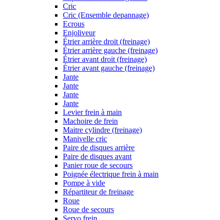
Cric
Cric (Ensemble depannage)
Ecrous
Enjoliveur
Étrier arrière droit (freinage)
Étrier arrière gauche (freinage)
Étrier avant droit (freinage)
Étrier avant gauche (freinage)
Jante
Jante
Jante
Jante
Levier frein à main
Machoire de frein
Maitre cylindre (freinage)
Manivelle cric
Paire de disques arrière
Paire de disques avant
Panier roue de secours
Poignée électrique frein à main
Pompe à vide
Répartiteur de freinage
Roue
Roue de secours
Servo frein