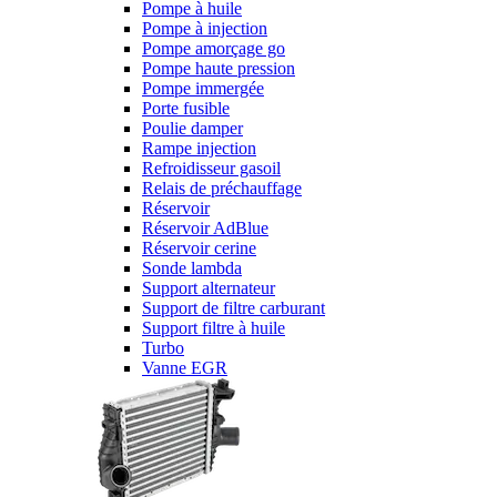
Pompe à huile
Pompe à injection
Pompe amorçage go
Pompe haute pression
Pompe immergée
Porte fusible
Poulie damper
Rampe injection
Refroidisseur gasoil
Relais de préchauffage
Réservoir
Réservoir AdBlue
Réservoir cerine
Sonde lambda
Support alternateur
Support de filtre carburant
Support filtre à huile
Turbo
Vanne EGR