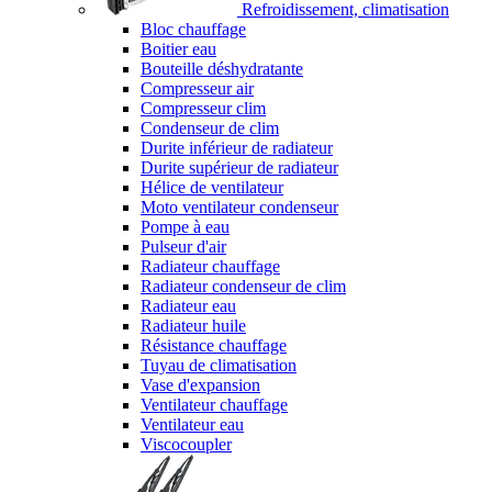
Refroidissement, climatisation
Bloc chauffage
Boitier eau
Bouteille déshydratante
Compresseur air
Compresseur clim
Condenseur de clim
Durite inférieur de radiateur
Durite supérieur de radiateur
Hélice de ventilateur
Moto ventilateur condenseur
Pompe à eau
Pulseur d'air
Radiateur chauffage
Radiateur condenseur de clim
Radiateur eau
Radiateur huile
Résistance chauffage
Tuyau de climatisation
Vase d'expansion
Ventilateur chauffage
Ventilateur eau
Viscocoupler