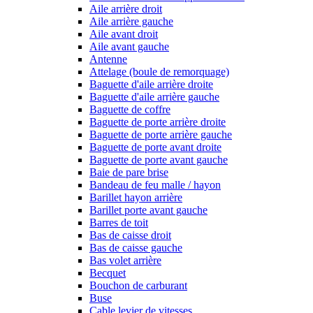
Aile arrière droit
Aile arrière gauche
Aile avant droit
Aile avant gauche
Antenne
Attelage (boule de remorquage)
Baguette d'aile arrière droite
Baguette d'aile arrière gauche
Baguette de coffre
Baguette de porte arrière droite
Baguette de porte arrière gauche
Baguette de porte avant droite
Baguette de porte avant gauche
Baie de pare brise
Bandeau de feu malle / hayon
Barillet hayon arrière
Barillet porte avant gauche
Barres de toit
Bas de caisse droit
Bas de caisse gauche
Bas volet arrière
Becquet
Bouchon de carburant
Buse
Cable levier de vitesses