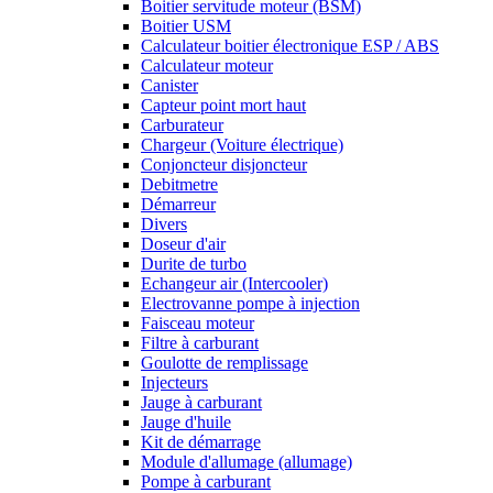
Boitier servitude moteur (BSM)
Boitier USM
Calculateur boitier électronique ESP / ABS
Calculateur moteur
Canister
Capteur point mort haut
Carburateur
Chargeur (Voiture électrique)
Conjoncteur disjoncteur
Debitmetre
Démarreur
Divers
Doseur d'air
Durite de turbo
Echangeur air (Intercooler)
Electrovanne pompe à injection
Faisceau moteur
Filtre à carburant
Goulotte de remplissage
Injecteurs
Jauge à carburant
Jauge d'huile
Kit de démarrage
Module d'allumage (allumage)
Pompe à carburant