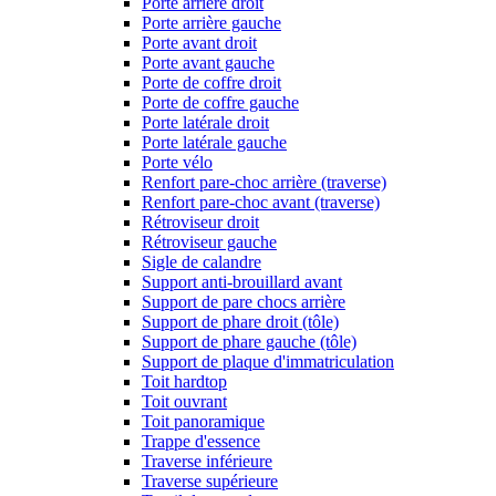
Porte arrière droit
Porte arrière gauche
Porte avant droit
Porte avant gauche
Porte de coffre droit
Porte de coffre gauche
Porte latérale droit
Porte latérale gauche
Porte vélo
Renfort pare-choc arrière (traverse)
Renfort pare-choc avant (traverse)
Rétroviseur droit
Rétroviseur gauche
Sigle de calandre
Support anti-brouillard avant
Support de pare chocs arrière
Support de phare droit (tôle)
Support de phare gauche (tôle)
Support de plaque d'immatriculation
Toit hardtop
Toit ouvrant
Toit panoramique
Trappe d'essence
Traverse inférieure
Traverse supérieure