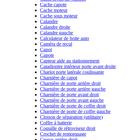
Cache capote
Cache moteur
Cache sous moteur
Calandre
Calandre droite
Calandre gauche
Calculateur de boite auto
Caméra de recul
Capot
Capote
Capteur aide au stationnement
Catadioptre intérieur porte avant droite
Chariot porte latérale coulissante
Charnière de capot
Charnière de porte arrière droit
Charnière de porte arrière gauche
Charnière de porte avant droit
Charnière de porte avant gauche
Charnière de porte de coffre droit
Charnière de porte de coffre gauche
Cloison de séparation (utilitaire)
Coffre à batterie
Coquille de rétroviseur droit
Crochet de remorquage
Crosse arrière droit