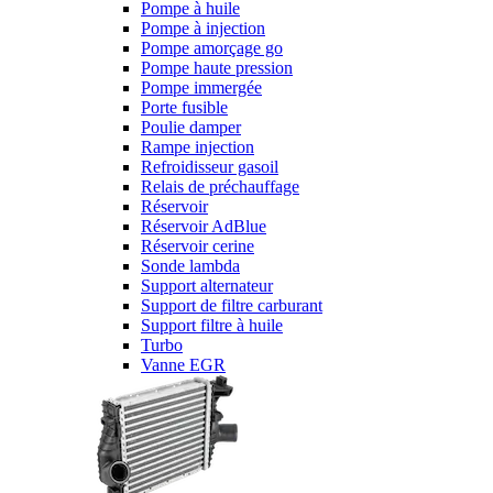
Pompe à huile
Pompe à injection
Pompe amorçage go
Pompe haute pression
Pompe immergée
Porte fusible
Poulie damper
Rampe injection
Refroidisseur gasoil
Relais de préchauffage
Réservoir
Réservoir AdBlue
Réservoir cerine
Sonde lambda
Support alternateur
Support de filtre carburant
Support filtre à huile
Turbo
Vanne EGR