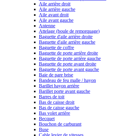
Aile arrière droit
Aile arrière gauche
Aile avant droit
Aile avant gauche
Antenne
Attelage (boule de remorquage)
Baguette d'aile arrière droite
Baguette d'aile arrière gauche
Baguette de coffre
Baguette de porte arrière droite
Baguette de porte arrière gauche
Baguette de porte avant droite
Baguette de porte avant gauche
Baie de pare brise
Bandeau de feu malle / hayon
Barillet hayon arrière
Barillet porte avant gauche
Barres de toit
Bas de caisse droit
Bas de caisse gauche
Bas volet arrière
Becquet
Bouchon de carburant
Buse
Cable levier de vitesses