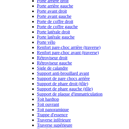
Porte arrière droit
Porte arrière gauche
Porte avant droit
Porte avant gauche
Porte de coffre droit
Porte de coffre gauche
Porte latérale droit
Porte latérale gauche
Porte vélo
Renfort pare-choc arrière (traverse)
Renfort pare-choc avant (traverse)
Rétroviseur droit
Rétroviseur gauche
Sigle de calandre
Support anti-brouillard avant
Support de pare chocs arrière
Support de phare droit (tôle)
Support de phare gauche (tôle)
Support de plaque d'immatriculation
Toit hardtop
Toit ouvrant
Toit panoramique
Trappe d'essence
Traverse inférieure
Traverse supérieure