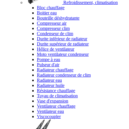
Refroidissement, climatisation
Bloc chauffage
Boitier eau
Bouteille déshydratante
Compresseur air
Compresseur clim
Condenseur de clim
Durite inférieur de radiateur
Durite supérieur de radiateur
Hélice de ventilateur
Moto ventilateur condenseur
Pompe à eau
Pulseur d'air
Radiateur chauffage
Radiateur condenseur de clim
Radiateur eau
Radiateur huile
Résistance chauffage
Tuyau de climatisation
Vase d'expansion
Ventilateur chauffage
Ventilateur eau
Viscocoupler