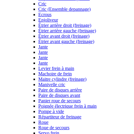
Cric
Cric (Ensemble depannage)
Ecrous
Enjoliveur
Étrier arrière droit (freinage)
Étrier arrière gauche (freinage)
Étrier avant droit (freinage)
Étrier avant gauche (freinage)
Jante
Jante
Jante
Jante
Levier frein à main
Machoire de frein
Maitre cylindre (freinage)
Manivelle cric
Paire de disques arrière
Paire de disques avant
Panier roue de secours
Poignée électrique frein à main
Pompe à vide
Répartiteur de freinage
Roue
Roue de secours
Servo frein