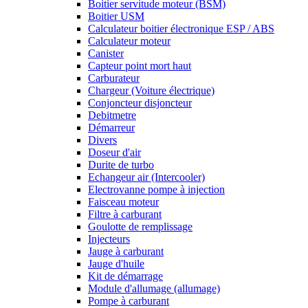
Boitier servitude moteur (BSM)
Boitier USM
Calculateur boitier électronique ESP / ABS
Calculateur moteur
Canister
Capteur point mort haut
Carburateur
Chargeur (Voiture électrique)
Conjoncteur disjoncteur
Debitmetre
Démarreur
Divers
Doseur d'air
Durite de turbo
Echangeur air (Intercooler)
Electrovanne pompe à injection
Faisceau moteur
Filtre à carburant
Goulotte de remplissage
Injecteurs
Jauge à carburant
Jauge d'huile
Kit de démarrage
Module d'allumage (allumage)
Pompe à carburant