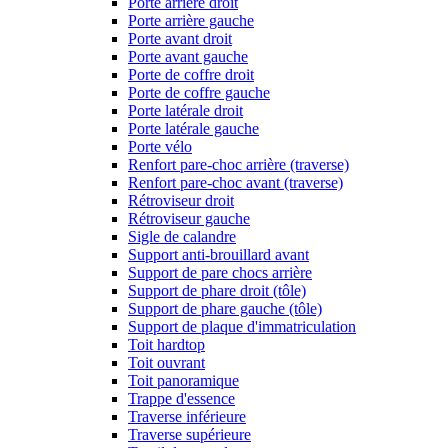
Porte arrière droit
Porte arrière gauche
Porte avant droit
Porte avant gauche
Porte de coffre droit
Porte de coffre gauche
Porte latérale droit
Porte latérale gauche
Porte vélo
Renfort pare-choc arrière (traverse)
Renfort pare-choc avant (traverse)
Rétroviseur droit
Rétroviseur gauche
Sigle de calandre
Support anti-brouillard avant
Support de pare chocs arrière
Support de phare droit (tôle)
Support de phare gauche (tôle)
Support de plaque d'immatriculation
Toit hardtop
Toit ouvrant
Toit panoramique
Trappe d'essence
Traverse inférieure
Traverse supérieure