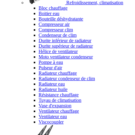
Refroidissement, climatisation
Bloc chauffage
Boitier eau
Bouteille déshydratante
Compresseur air
Compresseur clim
Condenseur de clim
Durite inférieur de radiateur
Durite supérieur de radiateur
Hélice de ventilateur
Moto ventilateur condenseur
Pompe à eau
Pulseur d'air
Radiateur chauffage
Radiateur condenseur de clim
Radiateur eau
Radiateur huile
Résistance chauffage
Tuyau de climatisation
Vase d'expansion
Ventilateur chauffage
Ventilateur eau
Viscocoupler