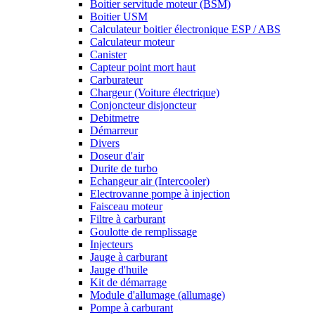
Boitier servitude moteur (BSM)
Boitier USM
Calculateur boitier électronique ESP / ABS
Calculateur moteur
Canister
Capteur point mort haut
Carburateur
Chargeur (Voiture électrique)
Conjoncteur disjoncteur
Debitmetre
Démarreur
Divers
Doseur d'air
Durite de turbo
Echangeur air (Intercooler)
Electrovanne pompe à injection
Faisceau moteur
Filtre à carburant
Goulotte de remplissage
Injecteurs
Jauge à carburant
Jauge d'huile
Kit de démarrage
Module d'allumage (allumage)
Pompe à carburant