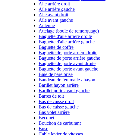
Aile arrière droit
Aile arrière gauche
Aile avant droit
Aile avant gauche
Antenne
Attelage (boule de remorquage)
Baguette d'aile arrière droite
Baguette d'aile arrière gauche
Baguette de coffre
Baguette de porte arrière droite
Baguette de porte arrière gauche
Baguette de porte avant droite
Baguette de porte avant gauche
Baie de pare brise
Bandeau de feu malle / hayon
Barillet hayon arrière
Barillet porte avant gauche
Barres de toit
Bas de caisse droit
Bas de caisse gauche
Bas volet arrière
Becquet
Bouchon de carburant
Buse
Cable levier de vitesses