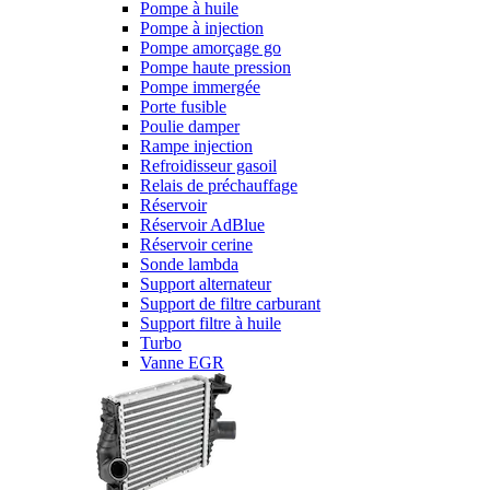
Pompe à huile
Pompe à injection
Pompe amorçage go
Pompe haute pression
Pompe immergée
Porte fusible
Poulie damper
Rampe injection
Refroidisseur gasoil
Relais de préchauffage
Réservoir
Réservoir AdBlue
Réservoir cerine
Sonde lambda
Support alternateur
Support de filtre carburant
Support filtre à huile
Turbo
Vanne EGR