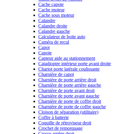
Cache capote
Cache moteur
Cache sous moteur
Calandre
Calandre droite
Calandre gauche
Calculateur de boite auto
Caméra de recul
Capot
Capote
Capteur aide au stationnement
Catadioptre intérieur porte avant droite
Chariot porte latérale coulissante
Charnière de capot
Charnière de porte arrière droit
Charnière de porte arrière gauche
Charnière de porte avant droit
Charnière de porte avant gauche
Charnière de porte de coffre droit
Charnière de porte de coffre gauche
Cloison de séparation (utilitaire)
Coffre à batterie
Coquille de rétroviseur droit
Crochet de remorquage
Crosse arrière droit