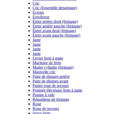
Cric
Cric (Ensemble depannage)
Ecrous
Enjoliveur
Étrier arrière droit (freinage)
Étrier arrière gauche (freinage)
Étrier avant droit (freinage)
Étrier avant gauche (freinage)
Jante
Jante
Jante
Jante
Levier frein à main
Machoire de frein
Maitre cylindre (freinage)
Manivelle cric
Paire de disques arrière
Paire de disques avant
Panier roue de secours
Poignée électrique frein à main
Pompe à vide
Répartiteur de freinage
Roue
Roue de secours
Servo frein