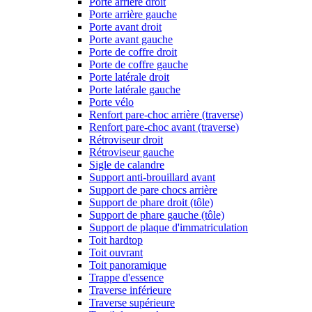
Porte arrière droit
Porte arrière gauche
Porte avant droit
Porte avant gauche
Porte de coffre droit
Porte de coffre gauche
Porte latérale droit
Porte latérale gauche
Porte vélo
Renfort pare-choc arrière (traverse)
Renfort pare-choc avant (traverse)
Rétroviseur droit
Rétroviseur gauche
Sigle de calandre
Support anti-brouillard avant
Support de pare chocs arrière
Support de phare droit (tôle)
Support de phare gauche (tôle)
Support de plaque d'immatriculation
Toit hardtop
Toit ouvrant
Toit panoramique
Trappe d'essence
Traverse inférieure
Traverse supérieure