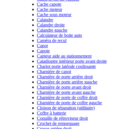
Cache capote
Cache moteur
Cache sous moteur
Calandre
Calandre droite
Calandre gauche
Calculateur de boite auto
Caméra de recul
Capot
Capote
Capteur aide au stationnement
Catadioptre intérieur porte avant droite
Chariot porte latérale coulissante
Charnière de capot
Charnière de porte arrière droit
Charnière de porte arrière gauche
Charnière de porte avant droit
Charnière de porte avant gauche
Charnière de porte de coffre droit
Charnière de porte de coffre gauche
Cloison de séparation (utilitaire)
Coffre à batterie
Coquille de rétroviseur droit
Crochet de remorquage
Crosse arrière droit