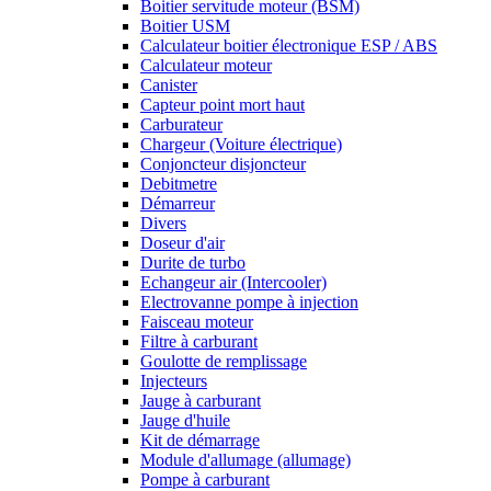
Boitier servitude moteur (BSM)
Boitier USM
Calculateur boitier électronique ESP / ABS
Calculateur moteur
Canister
Capteur point mort haut
Carburateur
Chargeur (Voiture électrique)
Conjoncteur disjoncteur
Debitmetre
Démarreur
Divers
Doseur d'air
Durite de turbo
Echangeur air (Intercooler)
Electrovanne pompe à injection
Faisceau moteur
Filtre à carburant
Goulotte de remplissage
Injecteurs
Jauge à carburant
Jauge d'huile
Kit de démarrage
Module d'allumage (allumage)
Pompe à carburant