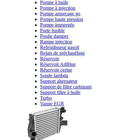
Pompe à huile
Pompe à injection
Pompe amorçage go
Pompe haute pression
Pompe immergée
Porte fusible
Poulie damper
Rampe injection
Refroidisseur gasoil
Relais de préchauffage
Réservoir
Réservoir AdBlue
Réservoir cerine
Sonde lambda
Support alternateur
Support de filtre carburant
Support filtre à huile
Turbo
Vanne EGR