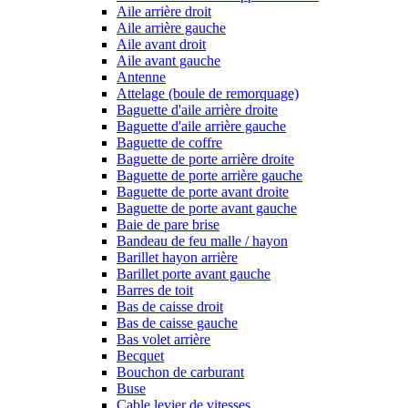
Aile arrière droit
Aile arrière gauche
Aile avant droit
Aile avant gauche
Antenne
Attelage (boule de remorquage)
Baguette d'aile arrière droite
Baguette d'aile arrière gauche
Baguette de coffre
Baguette de porte arrière droite
Baguette de porte arrière gauche
Baguette de porte avant droite
Baguette de porte avant gauche
Baie de pare brise
Bandeau de feu malle / hayon
Barillet hayon arrière
Barillet porte avant gauche
Barres de toit
Bas de caisse droit
Bas de caisse gauche
Bas volet arrière
Becquet
Bouchon de carburant
Buse
Cable levier de vitesses