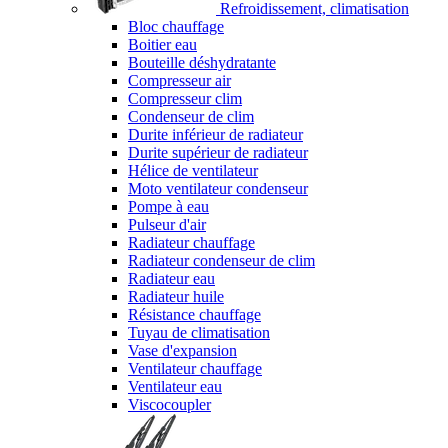
Refroidissement, climatisation
Bloc chauffage
Boitier eau
Bouteille déshydratante
Compresseur air
Compresseur clim
Condenseur de clim
Durite inférieur de radiateur
Durite supérieur de radiateur
Hélice de ventilateur
Moto ventilateur condenseur
Pompe à eau
Pulseur d'air
Radiateur chauffage
Radiateur condenseur de clim
Radiateur eau
Radiateur huile
Résistance chauffage
Tuyau de climatisation
Vase d'expansion
Ventilateur chauffage
Ventilateur eau
Viscocoupler