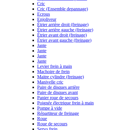
Cric
Cric (Ensemble depannage)
Ecrous
Enjoliveur
Étrier arrière droit (freinage)
Étrier arrière gauche (freinage)
Étrier avant droit (freinage)
Étrier avant gauche (freinage)
Jante
Jante
Jante
Jante
Levier frein à main
Machoire de frein
Maitre cylindre (freinage)
Manivelle cric
Paire de disques arrière
Paire de disques avant
Panier roue de secours
Poignée électrique frein à main
Pompe à vide
Répartiteur de freinage
Roue
Roue de secours
Servo frein