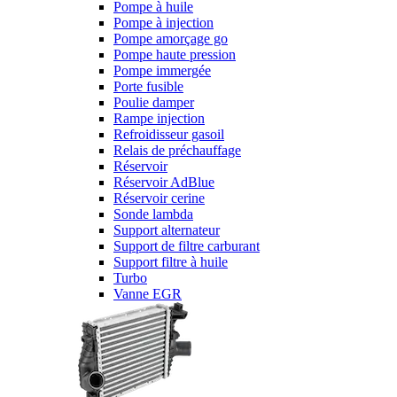
Pompe à huile
Pompe à injection
Pompe amorçage go
Pompe haute pression
Pompe immergée
Porte fusible
Poulie damper
Rampe injection
Refroidisseur gasoil
Relais de préchauffage
Réservoir
Réservoir AdBlue
Réservoir cerine
Sonde lambda
Support alternateur
Support de filtre carburant
Support filtre à huile
Turbo
Vanne EGR