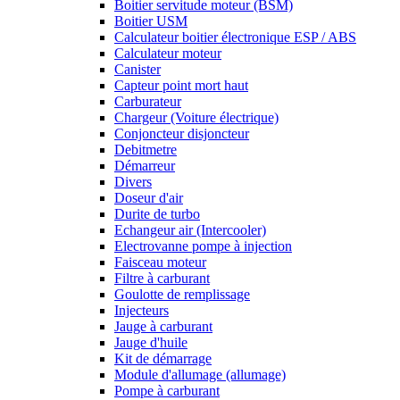
Boitier servitude moteur (BSM)
Boitier USM
Calculateur boitier électronique ESP / ABS
Calculateur moteur
Canister
Capteur point mort haut
Carburateur
Chargeur (Voiture électrique)
Conjoncteur disjoncteur
Debitmetre
Démarreur
Divers
Doseur d'air
Durite de turbo
Echangeur air (Intercooler)
Electrovanne pompe à injection
Faisceau moteur
Filtre à carburant
Goulotte de remplissage
Injecteurs
Jauge à carburant
Jauge d'huile
Kit de démarrage
Module d'allumage (allumage)
Pompe à carburant