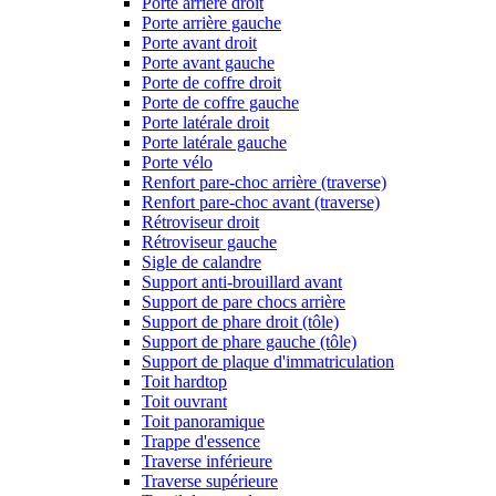
Porte arrière droit
Porte arrière gauche
Porte avant droit
Porte avant gauche
Porte de coffre droit
Porte de coffre gauche
Porte latérale droit
Porte latérale gauche
Porte vélo
Renfort pare-choc arrière (traverse)
Renfort pare-choc avant (traverse)
Rétroviseur droit
Rétroviseur gauche
Sigle de calandre
Support anti-brouillard avant
Support de pare chocs arrière
Support de phare droit (tôle)
Support de phare gauche (tôle)
Support de plaque d'immatriculation
Toit hardtop
Toit ouvrant
Toit panoramique
Trappe d'essence
Traverse inférieure
Traverse supérieure