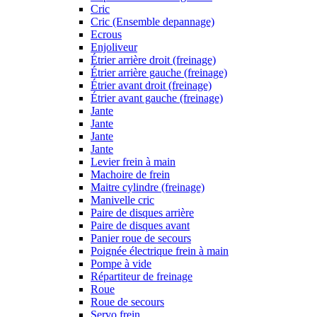
Cric
Cric (Ensemble depannage)
Ecrous
Enjoliveur
Étrier arrière droit (freinage)
Étrier arrière gauche (freinage)
Étrier avant droit (freinage)
Étrier avant gauche (freinage)
Jante
Jante
Jante
Jante
Levier frein à main
Machoire de frein
Maitre cylindre (freinage)
Manivelle cric
Paire de disques arrière
Paire de disques avant
Panier roue de secours
Poignée électrique frein à main
Pompe à vide
Répartiteur de freinage
Roue
Roue de secours
Servo frein