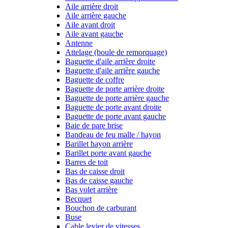
Aile arrière droit
Aile arrière gauche
Aile avant droit
Aile avant gauche
Antenne
Attelage (boule de remorquage)
Baguette d'aile arrière droite
Baguette d'aile arrière gauche
Baguette de coffre
Baguette de porte arrière droite
Baguette de porte arrière gauche
Baguette de porte avant droite
Baguette de porte avant gauche
Baie de pare brise
Bandeau de feu malle / hayon
Barillet hayon arrière
Barillet porte avant gauche
Barres de toit
Bas de caisse droit
Bas de caisse gauche
Bas volet arrière
Becquet
Bouchon de carburant
Buse
Cable levier de vitesses