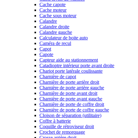
Cache capote
Cache moteur
Cache sous moteur
Calandre
Calandre droite
Calandre gauche
Calculateur de boite auto
Caméra de recul
Capot
Capote
Capteur aide au stationnement
Catadioptre intérieur porte avant droite
Chariot porte latérale coulissante
Charnière de capot
Charnière de porte arrière droit
Charnière de porte arrière gauche
Charnière de porte avant droit
Charnière de porte avant gauche
Charnière de porte de coffre droit
Charnière de porte de coffre gauche
Cloison de séparation (utilitaire)
Coffre à batterie
Coquille de rétroviseur droit
Crochet de remorquage
Crosse arrière droit