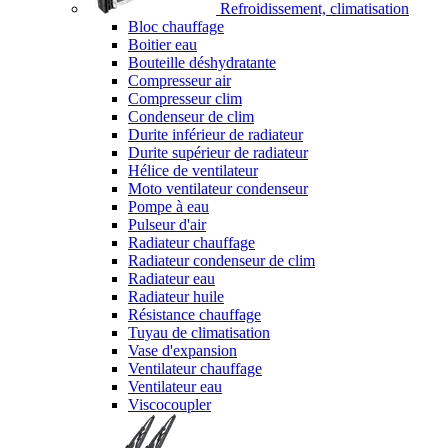
Refroidissement, climatisation
Bloc chauffage
Boitier eau
Bouteille déshydratante
Compresseur air
Compresseur clim
Condenseur de clim
Durite inférieur de radiateur
Durite supérieur de radiateur
Hélice de ventilateur
Moto ventilateur condenseur
Pompe à eau
Pulseur d'air
Radiateur chauffage
Radiateur condenseur de clim
Radiateur eau
Radiateur huile
Résistance chauffage
Tuyau de climatisation
Vase d'expansion
Ventilateur chauffage
Ventilateur eau
Viscocoupler