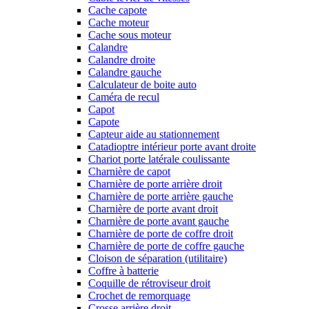
Cache capote
Cache moteur
Cache sous moteur
Calandre
Calandre droite
Calandre gauche
Calculateur de boite auto
Caméra de recul
Capot
Capote
Capteur aide au stationnement
Catadioptre intérieur porte avant droite
Chariot porte latérale coulissante
Charnière de capot
Charnière de porte arrière droit
Charnière de porte arrière gauche
Charnière de porte avant droit
Charnière de porte avant gauche
Charnière de porte de coffre droit
Charnière de porte de coffre gauche
Cloison de séparation (utilitaire)
Coffre à batterie
Coquille de rétroviseur droit
Crochet de remorquage
Crosse arrière droit