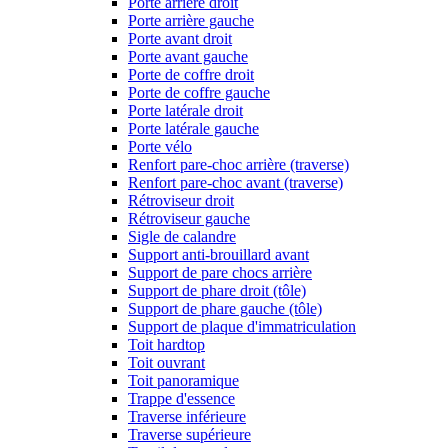
Porte arrière droit
Porte arrière gauche
Porte avant droit
Porte avant gauche
Porte de coffre droit
Porte de coffre gauche
Porte latérale droit
Porte latérale gauche
Porte vélo
Renfort pare-choc arrière (traverse)
Renfort pare-choc avant (traverse)
Rétroviseur droit
Rétroviseur gauche
Sigle de calandre
Support anti-brouillard avant
Support de pare chocs arrière
Support de phare droit (tôle)
Support de phare gauche (tôle)
Support de plaque d'immatriculation
Toit hardtop
Toit ouvrant
Toit panoramique
Trappe d'essence
Traverse inférieure
Traverse supérieure