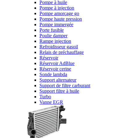
Pompe à huile
Pompe à injection
Pompe amorçage go
Pompe haute pression
Pompe immergée
Porte fusible
Poulie damper
Rampe injection
Refroidisseur gasoil
Relais de préchauffage
Réservoir
Réservoir AdBlue
Réservoir cerine
Sonde lambda
Support alternateur
Support de filtre carburant
Support filtre à huile
Turbo
Vanne EGR