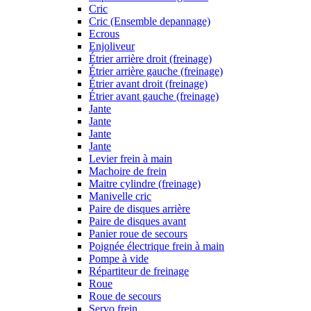
Cric
Cric (Ensemble depannage)
Ecrous
Enjoliveur
Étrier arrière droit (freinage)
Étrier arrière gauche (freinage)
Étrier avant droit (freinage)
Étrier avant gauche (freinage)
Jante
Jante
Jante
Jante
Levier frein à main
Machoire de frein
Maitre cylindre (freinage)
Manivelle cric
Paire de disques arrière
Paire de disques avant
Panier roue de secours
Poignée électrique frein à main
Pompe à vide
Répartiteur de freinage
Roue
Roue de secours
Servo frein