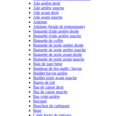
Aile arrière droit
Aile arrière gauche
Aile avant droit
Aile avant gauche
Antenne
Attelage (boule de remorquage)
Baguette d'aile arrière droite
Baguette d'aile arrière gauche
Baguette de coffre
Baguette de porte arrière droite
Baguette de porte arrière gauche
Baguette de porte avant droite
Baguette de porte avant gauche
Baie de pare brise
Bandeau de feu malle / hayon
Barillet hayon arrière
Barillet porte avant gauche
Barres de toit
Bas de caisse droit
Bas de caisse gauche
Bas volet arrière
Becquet
Bouchon de carburant
Buse
Cable levier de vitesses