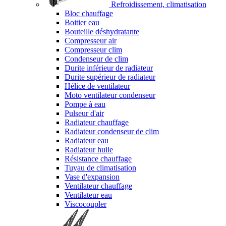
Refroidissement, climatisation
Bloc chauffage
Boitier eau
Bouteille déshydratante
Compresseur air
Compresseur clim
Condenseur de clim
Durite inférieur de radiateur
Durite supérieur de radiateur
Hélice de ventilateur
Moto ventilateur condenseur
Pompe à eau
Pulseur d'air
Radiateur chauffage
Radiateur condenseur de clim
Radiateur eau
Radiateur huile
Résistance chauffage
Tuyau de climatisation
Vase d'expansion
Ventilateur chauffage
Ventilateur eau
Viscocoupler