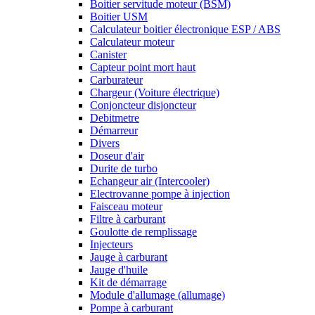
Boitier servitude moteur (BSM)
Boitier USM
Calculateur boitier électronique ESP / ABS
Calculateur moteur
Canister
Capteur point mort haut
Carburateur
Chargeur (Voiture électrique)
Conjoncteur disjoncteur
Debitmetre
Démarreur
Divers
Doseur d'air
Durite de turbo
Echangeur air (Intercooler)
Electrovanne pompe à injection
Faisceau moteur
Filtre à carburant
Goulotte de remplissage
Injecteurs
Jauge à carburant
Jauge d'huile
Kit de démarrage
Module d'allumage (allumage)
Pompe à carburant