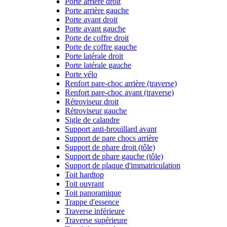
Porte arrière droit
Porte arrière gauche
Porte avant droit
Porte avant gauche
Porte de coffre droit
Porte de coffre gauche
Porte latérale droit
Porte latérale gauche
Porte vélo
Renfort pare-choc arrière (traverse)
Renfort pare-choc avant (traverse)
Rétroviseur droit
Rétroviseur gauche
Sigle de calandre
Support anti-brouillard avant
Support de pare chocs arrière
Support de phare droit (tôle)
Support de phare gauche (tôle)
Support de plaque d'immatriculation
Toit hardtop
Toit ouvrant
Toit panoramique
Trappe d'essence
Traverse inférieure
Traverse supérieure