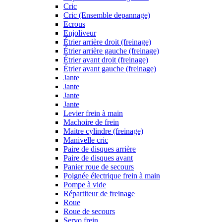
Cric
Cric (Ensemble depannage)
Ecrous
Enjoliveur
Étrier arrière droit (freinage)
Étrier arrière gauche (freinage)
Étrier avant droit (freinage)
Étrier avant gauche (freinage)
Jante
Jante
Jante
Jante
Levier frein à main
Machoire de frein
Maitre cylindre (freinage)
Manivelle cric
Paire de disques arrière
Paire de disques avant
Panier roue de secours
Poignée électrique frein à main
Pompe à vide
Répartiteur de freinage
Roue
Roue de secours
Servo frein