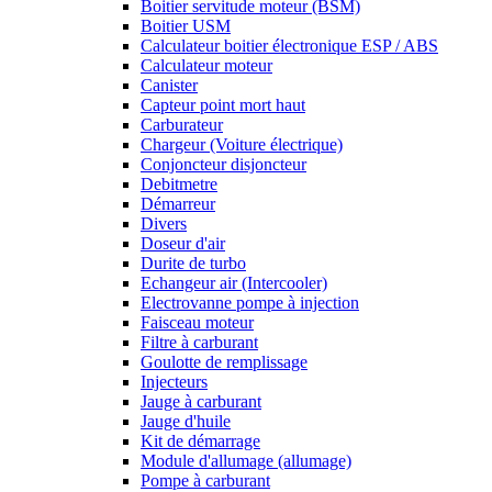
Boitier servitude moteur (BSM)
Boitier USM
Calculateur boitier électronique ESP / ABS
Calculateur moteur
Canister
Capteur point mort haut
Carburateur
Chargeur (Voiture électrique)
Conjoncteur disjoncteur
Debitmetre
Démarreur
Divers
Doseur d'air
Durite de turbo
Echangeur air (Intercooler)
Electrovanne pompe à injection
Faisceau moteur
Filtre à carburant
Goulotte de remplissage
Injecteurs
Jauge à carburant
Jauge d'huile
Kit de démarrage
Module d'allumage (allumage)
Pompe à carburant