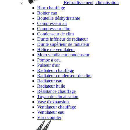
Refroidissement, climatisation
Bloc chauffage
Boitier eau
Bouteille déshydratante
Compresseur air
Compresseur clim
Condenseur de clim
Durite inférieur de radiateur
Durite supérieur de radiateur
Hélice de ventilateur
Moto ventilateur condenseur
Pompe à eau
Pulseur d'air
Radiateur chauffage
Radiateur condenseur de clim
Radiateur eau
Radiateur huile
Résistance chauffage
Tuyau de climatisation
Vase d'expansion
Ventilateur chauffage
Ventilateur eau
Viscocoupler