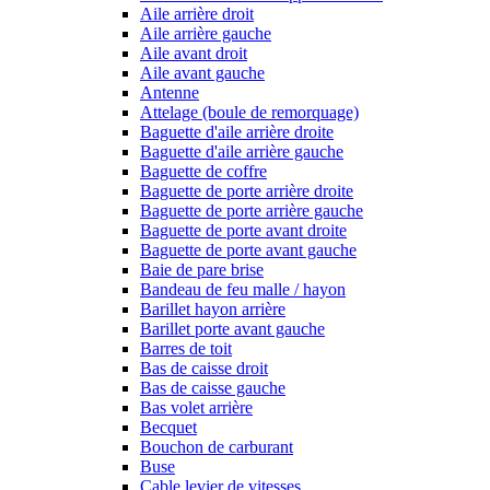
Aile arrière droit
Aile arrière gauche
Aile avant droit
Aile avant gauche
Antenne
Attelage (boule de remorquage)
Baguette d'aile arrière droite
Baguette d'aile arrière gauche
Baguette de coffre
Baguette de porte arrière droite
Baguette de porte arrière gauche
Baguette de porte avant droite
Baguette de porte avant gauche
Baie de pare brise
Bandeau de feu malle / hayon
Barillet hayon arrière
Barillet porte avant gauche
Barres de toit
Bas de caisse droit
Bas de caisse gauche
Bas volet arrière
Becquet
Bouchon de carburant
Buse
Cable levier de vitesses