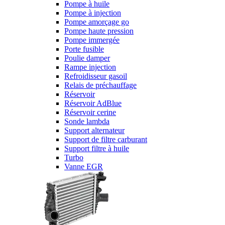
Pompe à huile
Pompe à injection
Pompe amorçage go
Pompe haute pression
Pompe immergée
Porte fusible
Poulie damper
Rampe injection
Refroidisseur gasoil
Relais de préchauffage
Réservoir
Réservoir AdBlue
Réservoir cerine
Sonde lambda
Support alternateur
Support de filtre carburant
Support filtre à huile
Turbo
Vanne EGR