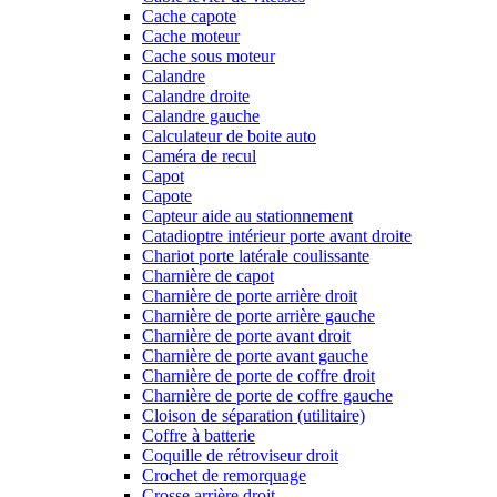
Cache capote
Cache moteur
Cache sous moteur
Calandre
Calandre droite
Calandre gauche
Calculateur de boite auto
Caméra de recul
Capot
Capote
Capteur aide au stationnement
Catadioptre intérieur porte avant droite
Chariot porte latérale coulissante
Charnière de capot
Charnière de porte arrière droit
Charnière de porte arrière gauche
Charnière de porte avant droit
Charnière de porte avant gauche
Charnière de porte de coffre droit
Charnière de porte de coffre gauche
Cloison de séparation (utilitaire)
Coffre à batterie
Coquille de rétroviseur droit
Crochet de remorquage
Crosse arrière droit