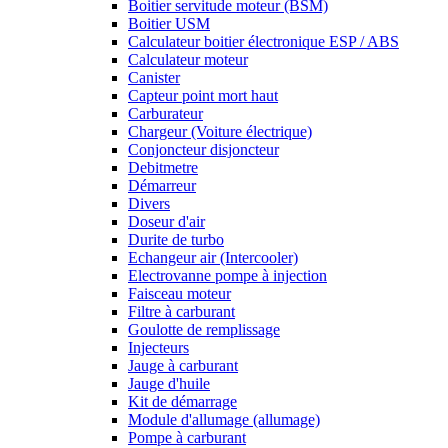
Boitier servitude moteur (BSM)
Boitier USM
Calculateur boitier électronique ESP / ABS
Calculateur moteur
Canister
Capteur point mort haut
Carburateur
Chargeur (Voiture électrique)
Conjoncteur disjoncteur
Debitmetre
Démarreur
Divers
Doseur d'air
Durite de turbo
Echangeur air (Intercooler)
Electrovanne pompe à injection
Faisceau moteur
Filtre à carburant
Goulotte de remplissage
Injecteurs
Jauge à carburant
Jauge d'huile
Kit de démarrage
Module d'allumage (allumage)
Pompe à carburant