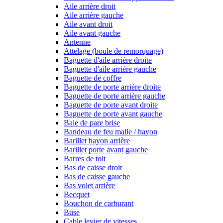
Aile arrière droit
Aile arrière gauche
Aile avant droit
Aile avant gauche
Antenne
Attelage (boule de remorquage)
Baguette d'aile arrière droite
Baguette d'aile arrière gauche
Baguette de coffre
Baguette de porte arrière droite
Baguette de porte arrière gauche
Baguette de porte avant droite
Baguette de porte avant gauche
Baie de pare brise
Bandeau de feu malle / hayon
Barillet hayon arrière
Barillet porte avant gauche
Barres de toit
Bas de caisse droit
Bas de caisse gauche
Bas volet arrière
Becquet
Bouchon de carburant
Buse
Cable levier de vitesses