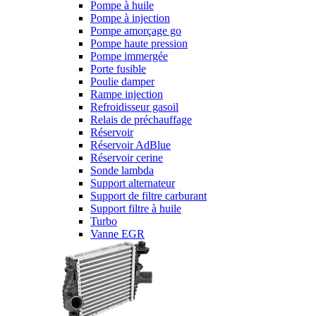
Pompe à huile
Pompe à injection
Pompe amorçage go
Pompe haute pression
Pompe immergée
Porte fusible
Poulie damper
Rampe injection
Refroidisseur gasoil
Relais de préchauffage
Réservoir
Réservoir AdBlue
Réservoir cerine
Sonde lambda
Support alternateur
Support de filtre carburant
Support filtre à huile
Turbo
Vanne EGR