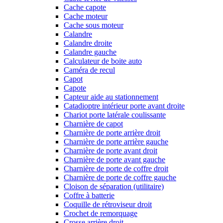
Cache capote
Cache moteur
Cache sous moteur
Calandre
Calandre droite
Calandre gauche
Calculateur de boite auto
Caméra de recul
Capot
Capote
Capteur aide au stationnement
Catadioptre intérieur porte avant droite
Chariot porte latérale coulissante
Charnière de capot
Charnière de porte arrière droit
Charnière de porte arrière gauche
Charnière de porte avant droit
Charnière de porte avant gauche
Charnière de porte de coffre droit
Charnière de porte de coffre gauche
Cloison de séparation (utilitaire)
Coffre à batterie
Coquille de rétroviseur droit
Crochet de remorquage
Crosse arrière droit