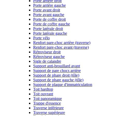
Porte arrière droit
Porte arrière gauche
Porte avant droit
Porte avant gauche
Porte de coffre droit
Porte de coffre gauche
Porte latérale droit
Porte latérale gauche
Porte vélo
Renfort pare-choc arrière (traverse)
Renfort pare-choc avant (traverse)
Rétroviseur droit
Rétroviseur gauche
Sigle de calandre
Support anti-brouillard avant
Support de pare chocs arrière
Support de phare droit (tôle)
Support de phare gauche (tôle)
Support de plaque d'immatriculation
Toit hardtop
Toit ouvrant
Toit panoramique
Trappe d'essence
Traverse inférieure
Traverse supérieure