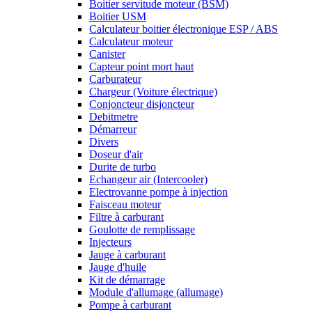
Boitier servitude moteur (BSM)
Boitier USM
Calculateur boitier électronique ESP / ABS
Calculateur moteur
Canister
Capteur point mort haut
Carburateur
Chargeur (Voiture électrique)
Conjoncteur disjoncteur
Debitmetre
Démarreur
Divers
Doseur d'air
Durite de turbo
Echangeur air (Intercooler)
Electrovanne pompe à injection
Faisceau moteur
Filtre à carburant
Goulotte de remplissage
Injecteurs
Jauge à carburant
Jauge d'huile
Kit de démarrage
Module d'allumage (allumage)
Pompe à carburant