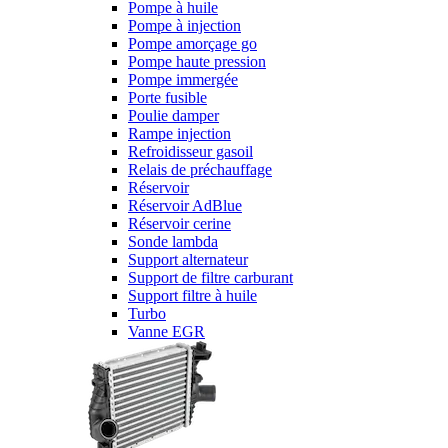
Pompe à huile
Pompe à injection
Pompe amorçage go
Pompe haute pression
Pompe immergée
Porte fusible
Poulie damper
Rampe injection
Refroidisseur gasoil
Relais de préchauffage
Réservoir
Réservoir AdBlue
Réservoir cerine
Sonde lambda
Support alternateur
Support de filtre carburant
Support filtre à huile
Turbo
Vanne EGR