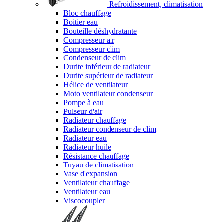
Refroidissement, climatisation
Bloc chauffage
Boitier eau
Bouteille déshydratante
Compresseur air
Compresseur clim
Condenseur de clim
Durite inférieur de radiateur
Durite supérieur de radiateur
Hélice de ventilateur
Moto ventilateur condenseur
Pompe à eau
Pulseur d'air
Radiateur chauffage
Radiateur condenseur de clim
Radiateur eau
Radiateur huile
Résistance chauffage
Tuyau de climatisation
Vase d'expansion
Ventilateur chauffage
Ventilateur eau
Viscocoupler