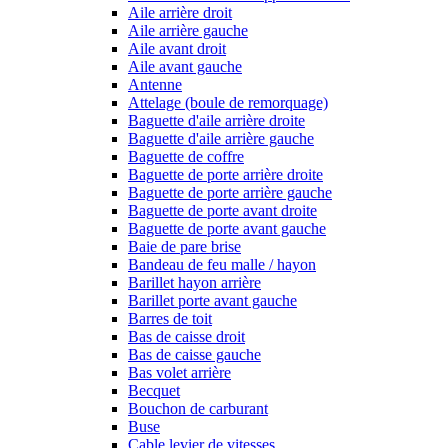
Aile arrière droit
Aile arrière gauche
Aile avant droit
Aile avant gauche
Antenne
Attelage (boule de remorquage)
Baguette d'aile arrière droite
Baguette d'aile arrière gauche
Baguette de coffre
Baguette de porte arrière droite
Baguette de porte arrière gauche
Baguette de porte avant droite
Baguette de porte avant gauche
Baie de pare brise
Bandeau de feu malle / hayon
Barillet hayon arrière
Barillet porte avant gauche
Barres de toit
Bas de caisse droit
Bas de caisse gauche
Bas volet arrière
Becquet
Bouchon de carburant
Buse
Cable levier de vitesses