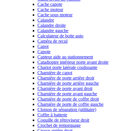
Cache capote
Cache moteur
Cache sous moteur
Calandre
Calandre droite
Calandre gauche
Calculateur de boite auto
Caméra de recul
Capot
Capote
Capteur aide au stationnement
Catadioptre intérieur porte avant droite
Chariot porte latérale coulissante
Charnière de capot
Charnière de porte arrière droit
Charnière de porte arrière gauche
Charnière de porte avant droit
Charnière de porte avant gauche
Charnière de porte de coffre droit
Charnière de porte de coffre gauche
Cloison de séparation (utilitaire)
Coffre à batterie
Coquille de rétroviseur droit
Crochet de remorquage
Crosse arrière droit