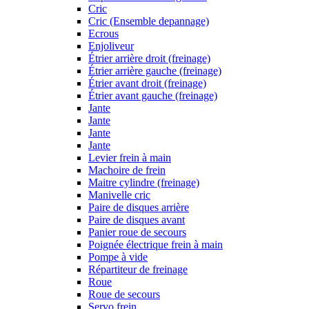
Cric
Cric (Ensemble depannage)
Ecrous
Enjoliveur
Étrier arrière droit (freinage)
Étrier arrière gauche (freinage)
Étrier avant droit (freinage)
Étrier avant gauche (freinage)
Jante
Jante
Jante
Jante
Levier frein à main
Machoire de frein
Maitre cylindre (freinage)
Manivelle cric
Paire de disques arrière
Paire de disques avant
Panier roue de secours
Poignée électrique frein à main
Pompe à vide
Répartiteur de freinage
Roue
Roue de secours
Servo frein