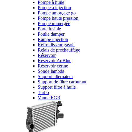
Pompe à huile
Pompe à injection
Pompe amorçage go
Pompe haute pression
Pompe immergée
Porte fusible
Poulie damper
Rampe injection
Refroidisseur gasoil
Relais de préchauffage
Réservoir
Réservoir AdBlue
Réservoir cerine
Sonde lambda
Support alternateur
Support de filtre carburant
Support filtre à huile
Turbo
Vanne EGR