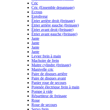
Cric
Cric (Ensemble depannage)
Ecrous
Enjoliveur
Étrier arrière droit (freinage)
Étrier arrière gauche (freinage)
Étrier avant droit (freinage)
Étrier avant gauche (freinage)
Jante
Jante
Jante
Jante
Levier frein à main
Machoire de frein
Maitre cylindre (freinage)
Manivelle cric
Paire de disques arrière
Paire de disques avant
Panier roue de secours
Poignée électrique frein à main
Pompe à vide
Répartiteur de freinage
Roue
Roue de secours
Servo frein