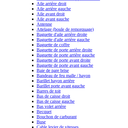
Aile arrière droit
Aile arrière gauche
Aile avant droit
Aile avant gauche
Antenne
Attelage (boule de remorquage)
Baguette d'aile arrière droite
Baguette d'aile arrière gauche
Baguette de coffre
Baguette de porte arrière droite
Baguette de porte arrière gauche
Baguette de porte avant droite
Baguette de porte avant gauche
Baie de pare brise
Bandeau de feu malle / hayon
Barillet hayon arrière
Barillet porte avant gauche
Barres de toit
Bas de caisse droit
Bas de caisse gauche
Bas volet arrière
Becquet
Bouchon de carburant
Buse
Cable levier de vitesses