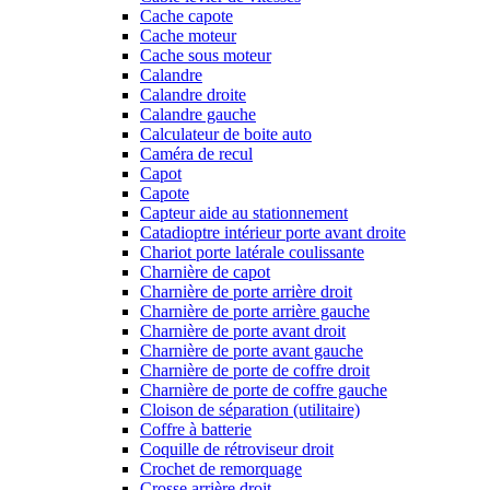
Cache capote
Cache moteur
Cache sous moteur
Calandre
Calandre droite
Calandre gauche
Calculateur de boite auto
Caméra de recul
Capot
Capote
Capteur aide au stationnement
Catadioptre intérieur porte avant droite
Chariot porte latérale coulissante
Charnière de capot
Charnière de porte arrière droit
Charnière de porte arrière gauche
Charnière de porte avant droit
Charnière de porte avant gauche
Charnière de porte de coffre droit
Charnière de porte de coffre gauche
Cloison de séparation (utilitaire)
Coffre à batterie
Coquille de rétroviseur droit
Crochet de remorquage
Crosse arrière droit