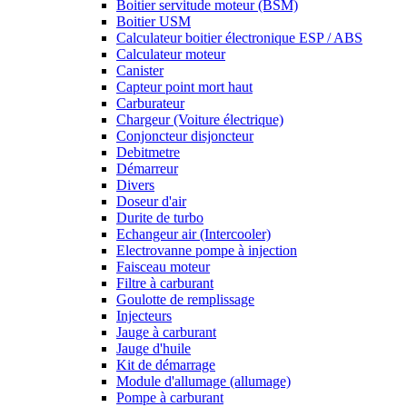
Boitier servitude moteur (BSM)
Boitier USM
Calculateur boitier électronique ESP / ABS
Calculateur moteur
Canister
Capteur point mort haut
Carburateur
Chargeur (Voiture électrique)
Conjoncteur disjoncteur
Debitmetre
Démarreur
Divers
Doseur d'air
Durite de turbo
Echangeur air (Intercooler)
Electrovanne pompe à injection
Faisceau moteur
Filtre à carburant
Goulotte de remplissage
Injecteurs
Jauge à carburant
Jauge d'huile
Kit de démarrage
Module d'allumage (allumage)
Pompe à carburant