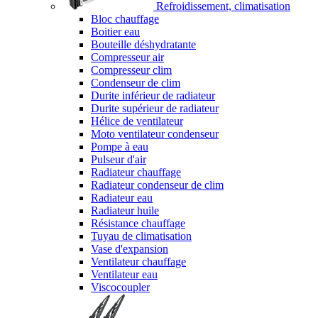
Refroidissement, climatisation
Bloc chauffage
Boitier eau
Bouteille déshydratante
Compresseur air
Compresseur clim
Condenseur de clim
Durite inférieur de radiateur
Durite supérieur de radiateur
Hélice de ventilateur
Moto ventilateur condenseur
Pompe à eau
Pulseur d'air
Radiateur chauffage
Radiateur condenseur de clim
Radiateur eau
Radiateur huile
Résistance chauffage
Tuyau de climatisation
Vase d'expansion
Ventilateur chauffage
Ventilateur eau
Viscocoupler