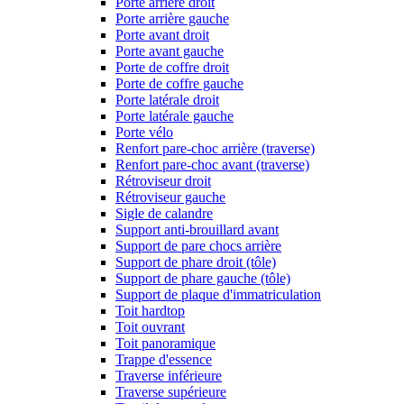
Porte arrière droit
Porte arrière gauche
Porte avant droit
Porte avant gauche
Porte de coffre droit
Porte de coffre gauche
Porte latérale droit
Porte latérale gauche
Porte vélo
Renfort pare-choc arrière (traverse)
Renfort pare-choc avant (traverse)
Rétroviseur droit
Rétroviseur gauche
Sigle de calandre
Support anti-brouillard avant
Support de pare chocs arrière
Support de phare droit (tôle)
Support de phare gauche (tôle)
Support de plaque d'immatriculation
Toit hardtop
Toit ouvrant
Toit panoramique
Trappe d'essence
Traverse inférieure
Traverse supérieure