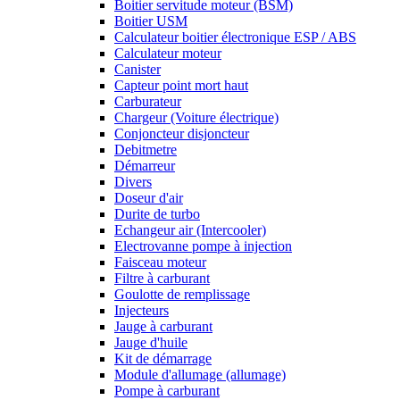
Boitier servitude moteur (BSM)
Boitier USM
Calculateur boitier électronique ESP / ABS
Calculateur moteur
Canister
Capteur point mort haut
Carburateur
Chargeur (Voiture électrique)
Conjoncteur disjoncteur
Debitmetre
Démarreur
Divers
Doseur d'air
Durite de turbo
Echangeur air (Intercooler)
Electrovanne pompe à injection
Faisceau moteur
Filtre à carburant
Goulotte de remplissage
Injecteurs
Jauge à carburant
Jauge d'huile
Kit de démarrage
Module d'allumage (allumage)
Pompe à carburant