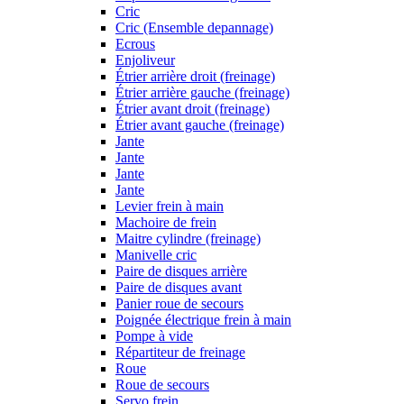
Cric
Cric (Ensemble depannage)
Ecrous
Enjoliveur
Étrier arrière droit (freinage)
Étrier arrière gauche (freinage)
Étrier avant droit (freinage)
Étrier avant gauche (freinage)
Jante
Jante
Jante
Jante
Levier frein à main
Machoire de frein
Maitre cylindre (freinage)
Manivelle cric
Paire de disques arrière
Paire de disques avant
Panier roue de secours
Poignée électrique frein à main
Pompe à vide
Répartiteur de freinage
Roue
Roue de secours
Servo frein