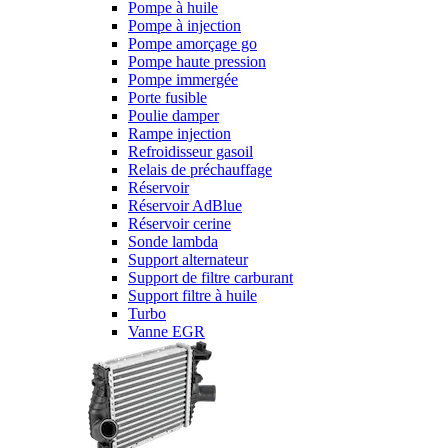
Pompe à huile
Pompe à injection
Pompe amorçage go
Pompe haute pression
Pompe immergée
Porte fusible
Poulie damper
Rampe injection
Refroidisseur gasoil
Relais de préchauffage
Réservoir
Réservoir AdBlue
Réservoir cerine
Sonde lambda
Support alternateur
Support de filtre carburant
Support filtre à huile
Turbo
Vanne EGR