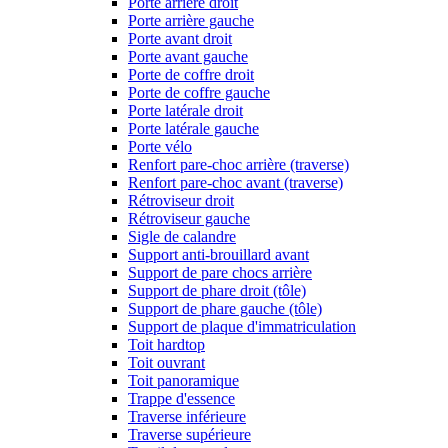
Porte arrière droit
Porte arrière gauche
Porte avant droit
Porte avant gauche
Porte de coffre droit
Porte de coffre gauche
Porte latérale droit
Porte latérale gauche
Porte vélo
Renfort pare-choc arrière (traverse)
Renfort pare-choc avant (traverse)
Rétroviseur droit
Rétroviseur gauche
Sigle de calandre
Support anti-brouillard avant
Support de pare chocs arrière
Support de phare droit (tôle)
Support de phare gauche (tôle)
Support de plaque d'immatriculation
Toit hardtop
Toit ouvrant
Toit panoramique
Trappe d'essence
Traverse inférieure
Traverse supérieure