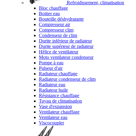
Refroidissement, climatisation
Bloc chauffage
Boitier eau
Bouteille déshydratante
Compresseur air
Compresseur clim
Condenseur de clim
Durite inférieur de radiateur
Durite supérieur de radiateur
Hélice de ventilateur
Moto ventilateur condenseur
Pompe à eau
Pulseur d'air
Radiateur chauffage
Radiateur condenseur de clim
Radiateur eau
Radiateur huile
Résistance chauffage
Tuyau de climatisation
Vase d'expansion
Ventilateur chauffage
Ventilateur eau
Viscocoupler