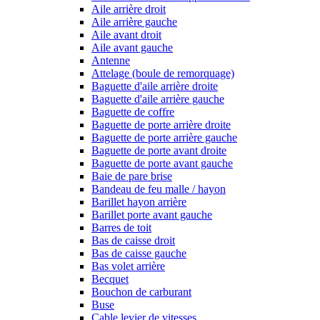
Aile arrière droit
Aile arrière gauche
Aile avant droit
Aile avant gauche
Antenne
Attelage (boule de remorquage)
Baguette d'aile arrière droite
Baguette d'aile arrière gauche
Baguette de coffre
Baguette de porte arrière droite
Baguette de porte arrière gauche
Baguette de porte avant droite
Baguette de porte avant gauche
Baie de pare brise
Bandeau de feu malle / hayon
Barillet hayon arrière
Barillet porte avant gauche
Barres de toit
Bas de caisse droit
Bas de caisse gauche
Bas volet arrière
Becquet
Bouchon de carburant
Buse
Cable levier de vitesses