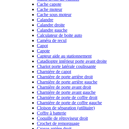
Cache capote
Cache moteur
Cache sous moteur
Calandre
Calandre droite
Calandre gauche
Calculateur de boite auto
Caméra de recul
Capot
Capote
Capteur aide au stationnement
Catadioptre intérieur porte avant droite
Chariot porte latérale coulissante
Charnière de capot
Charnière de porte arrière droit
Charnière de porte arrière gauche
Charnière de porte avant droit
Charnière de porte avant gauche
Charnière de porte de coffre droit
Charnière de porte de coffre gauche
Cloison de séparation (utilitaire)
Coffre à batterie
Coquille de rétroviseur droit
Crochet de remorquage
Crosse arrière droit