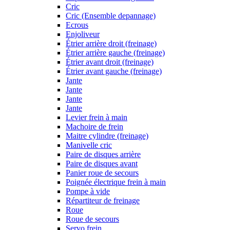
Cric
Cric (Ensemble depannage)
Ecrous
Enjoliveur
Étrier arrière droit (freinage)
Étrier arrière gauche (freinage)
Étrier avant droit (freinage)
Étrier avant gauche (freinage)
Jante
Jante
Jante
Jante
Levier frein à main
Machoire de frein
Maitre cylindre (freinage)
Manivelle cric
Paire de disques arrière
Paire de disques avant
Panier roue de secours
Poignée électrique frein à main
Pompe à vide
Répartiteur de freinage
Roue
Roue de secours
Servo frein