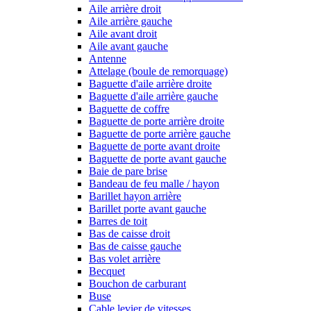
Aile arrière droit
Aile arrière gauche
Aile avant droit
Aile avant gauche
Antenne
Attelage (boule de remorquage)
Baguette d'aile arrière droite
Baguette d'aile arrière gauche
Baguette de coffre
Baguette de porte arrière droite
Baguette de porte arrière gauche
Baguette de porte avant droite
Baguette de porte avant gauche
Baie de pare brise
Bandeau de feu malle / hayon
Barillet hayon arrière
Barillet porte avant gauche
Barres de toit
Bas de caisse droit
Bas de caisse gauche
Bas volet arrière
Becquet
Bouchon de carburant
Buse
Cable levier de vitesses