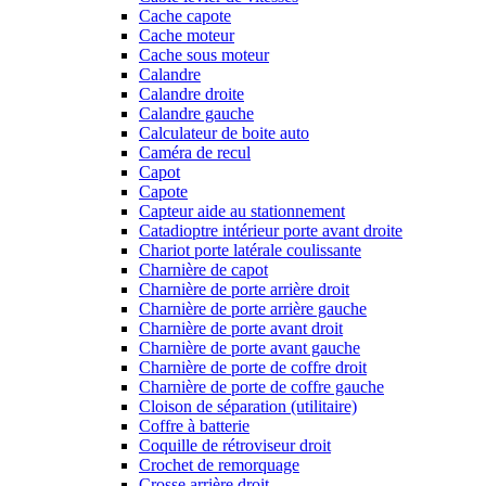
Cache capote
Cache moteur
Cache sous moteur
Calandre
Calandre droite
Calandre gauche
Calculateur de boite auto
Caméra de recul
Capot
Capote
Capteur aide au stationnement
Catadioptre intérieur porte avant droite
Chariot porte latérale coulissante
Charnière de capot
Charnière de porte arrière droit
Charnière de porte arrière gauche
Charnière de porte avant droit
Charnière de porte avant gauche
Charnière de porte de coffre droit
Charnière de porte de coffre gauche
Cloison de séparation (utilitaire)
Coffre à batterie
Coquille de rétroviseur droit
Crochet de remorquage
Crosse arrière droit