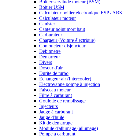
Boitier servitude moteur (BSM)
Boitier USM
Calculateur boitier électronique ESP / ABS
Calculateur moteur
Canister
Capteur point mort haut
Carburateur
Chargeur (Voiture électrique)
Conjoncteur disjoncteur
Debitmetre
Démarreur
Divers
Doseur d'air
Durite de turbo
Echangeur air (Intercooler)
Electrovanne pompe à injection
Faisceau moteur
Filtre à carburant
Goulotte de remplissage
Injecteurs
Jauge à carburant
Jauge d'huile
Kit de démarrage
Module d'allumage (allumage)
Pompe à carburant