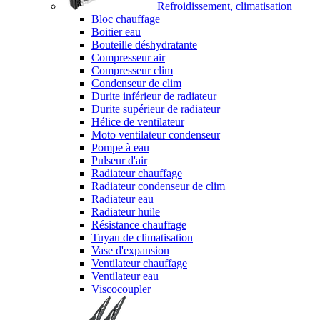
Refroidissement, climatisation
Bloc chauffage
Boitier eau
Bouteille déshydratante
Compresseur air
Compresseur clim
Condenseur de clim
Durite inférieur de radiateur
Durite supérieur de radiateur
Hélice de ventilateur
Moto ventilateur condenseur
Pompe à eau
Pulseur d'air
Radiateur chauffage
Radiateur condenseur de clim
Radiateur eau
Radiateur huile
Résistance chauffage
Tuyau de climatisation
Vase d'expansion
Ventilateur chauffage
Ventilateur eau
Viscocoupler