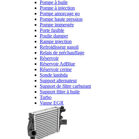
Pompe à huile
Pompe à injection
Pompe amorçage go
Pompe haute pression
Pompe immergée
Porte fusible
Poulie damper
Rampe injection
Refroidisseur gasoil
Relais de préchauffage
Réservoir
Réservoir AdBlue
Réservoir cerine
Sonde lambda
Support alternateur
Support de filtre carburant
Support filtre à huile
Turbo
Vanne EGR