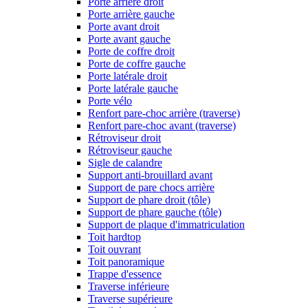
Porte arrière droit
Porte arrière gauche
Porte avant droit
Porte avant gauche
Porte de coffre droit
Porte de coffre gauche
Porte latérale droit
Porte latérale gauche
Porte vélo
Renfort pare-choc arrière (traverse)
Renfort pare-choc avant (traverse)
Rétroviseur droit
Rétroviseur gauche
Sigle de calandre
Support anti-brouillard avant
Support de pare chocs arrière
Support de phare droit (tôle)
Support de phare gauche (tôle)
Support de plaque d'immatriculation
Toit hardtop
Toit ouvrant
Toit panoramique
Trappe d'essence
Traverse inférieure
Traverse supérieure