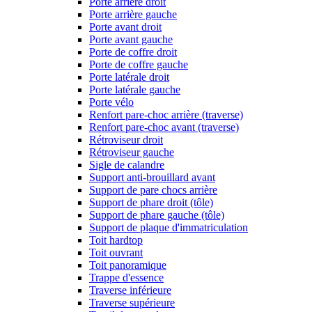
Porte arrière droit
Porte arrière gauche
Porte avant droit
Porte avant gauche
Porte de coffre droit
Porte de coffre gauche
Porte latérale droit
Porte latérale gauche
Porte vélo
Renfort pare-choc arrière (traverse)
Renfort pare-choc avant (traverse)
Rétroviseur droit
Rétroviseur gauche
Sigle de calandre
Support anti-brouillard avant
Support de pare chocs arrière
Support de phare droit (tôle)
Support de phare gauche (tôle)
Support de plaque d'immatriculation
Toit hardtop
Toit ouvrant
Toit panoramique
Trappe d'essence
Traverse inférieure
Traverse supérieure