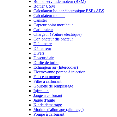
Boitier servitude moteur (BSM)
Boitier USM
Calculateur boitier électronique ESP / ABS
Calculateur moteur
Canister
Capteur point mort haut
Carburateur
Chargeur (Voiture électrique)
Conjoncteur disjoncteur
Debitmetre
Démarreur
Divers
Doseur d'air
Durite de turbo
Echangeur air (Intercooler)
Electrovanne pompe à injection
Faisceau moteur
Filtre à carburant
Goulotte de remplissage
Injecteurs
Jauge à carburant
Jauge d'huile
Kit de démarrage
Module d'allumage (allumage)
Pompe à carburant