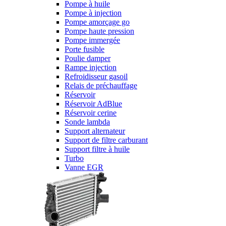
Pompe à huile
Pompe à injection
Pompe amorçage go
Pompe haute pression
Pompe immergée
Porte fusible
Poulie damper
Rampe injection
Refroidisseur gasoil
Relais de préchauffage
Réservoir
Réservoir AdBlue
Réservoir cerine
Sonde lambda
Support alternateur
Support de filtre carburant
Support filtre à huile
Turbo
Vanne EGR