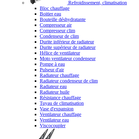
Refroidissement, climatisation
Bloc chauffage
Boitier eau
Bouteille déshydratante
Compresseur air
Compresseur clim
Condenseur de clim
Durite inférieur de radiateur
Durite supérieur de radiateur
Hélice de ventilateur
Moto ventilateur condenseur
Pompe à eau
Pulseur d'air
Radiateur chauffage
Radiateur condenseur de clim
Radiateur eau
Radiateur huile
Résistance chauffage
Tuyau de climatisation
Vase d'expansion
Ventilateur chauffage
Ventilateur eau
Viscocoupler