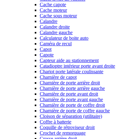
Cache capote
Cache moteur
Cache sous moteur
Calandre
Calandre droite
Calandre gauche
Calculateur de boite auto
Caméra de recul
Capot
Capote
Capteur aide au stationnement
Catadioptre intérieur porte avant droite
Chariot porte latérale coulissante
Charnière de capot
Charnière de porte arrière droit
Charnière de porte arrière gauche
Charnière de porte avant droit
Charnière de porte avant gauche
Charnière de porte de coffre droit
Charnière de porte de coffre gauche
Cloison de séparation (utilitaire)
Coffre à batterie
Coquille de rétroviseur droit
Crochet de remorquage
Crosse arrière droit