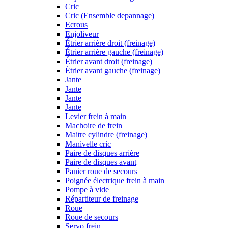
Cric
Cric (Ensemble depannage)
Ecrous
Enjoliveur
Étrier arrière droit (freinage)
Étrier arrière gauche (freinage)
Étrier avant droit (freinage)
Étrier avant gauche (freinage)
Jante
Jante
Jante
Jante
Levier frein à main
Machoire de frein
Maitre cylindre (freinage)
Manivelle cric
Paire de disques arrière
Paire de disques avant
Panier roue de secours
Poignée électrique frein à main
Pompe à vide
Répartiteur de freinage
Roue
Roue de secours
Servo frein