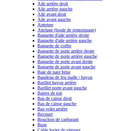
Aile arrière droit
Aile arrière gauche
Aile avant droit
Aile avant gauche
Antenne
Attelage (boule de remorquage)
Baguette d'aile arrière droite
Baguette d'aile arrière gauche
Baguette de coffre
Baguette de porte arrière droite
Baguette de porte arrière gauche
Baguette de porte avant droite
Baguette de porte avant gauche
Baie de pare brise
Bandeau de feu malle / hayon
Barillet hayon arrière
Barillet porte avant gauche
Barres de toit
Bas de caisse droit
Bas de caisse gauche
Bas volet arrière
Becquet
Bouchon de carburant
Buse
Cable levier de vitesses