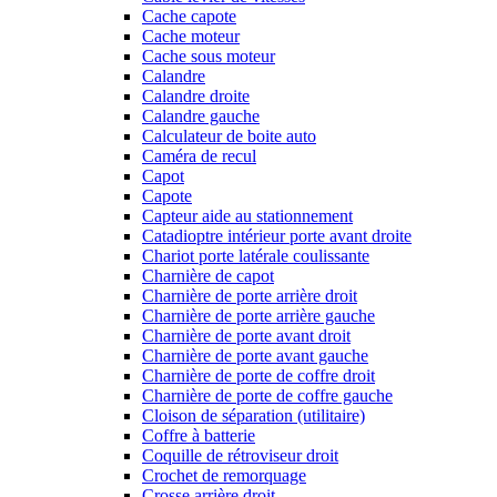
Cache capote
Cache moteur
Cache sous moteur
Calandre
Calandre droite
Calandre gauche
Calculateur de boite auto
Caméra de recul
Capot
Capote
Capteur aide au stationnement
Catadioptre intérieur porte avant droite
Chariot porte latérale coulissante
Charnière de capot
Charnière de porte arrière droit
Charnière de porte arrière gauche
Charnière de porte avant droit
Charnière de porte avant gauche
Charnière de porte de coffre droit
Charnière de porte de coffre gauche
Cloison de séparation (utilitaire)
Coffre à batterie
Coquille de rétroviseur droit
Crochet de remorquage
Crosse arrière droit