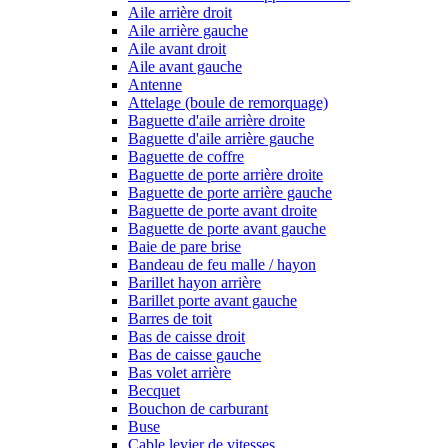
Aile arrière droit
Aile arrière gauche
Aile avant droit
Aile avant gauche
Antenne
Attelage (boule de remorquage)
Baguette d'aile arrière droite
Baguette d'aile arrière gauche
Baguette de coffre
Baguette de porte arrière droite
Baguette de porte arrière gauche
Baguette de porte avant droite
Baguette de porte avant gauche
Baie de pare brise
Bandeau de feu malle / hayon
Barillet hayon arrière
Barillet porte avant gauche
Barres de toit
Bas de caisse droit
Bas de caisse gauche
Bas volet arrière
Becquet
Bouchon de carburant
Buse
Cable levier de vitesses