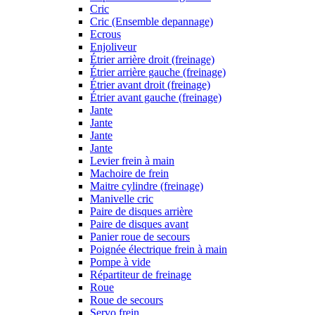
Cric
Cric (Ensemble depannage)
Ecrous
Enjoliveur
Étrier arrière droit (freinage)
Étrier arrière gauche (freinage)
Étrier avant droit (freinage)
Étrier avant gauche (freinage)
Jante
Jante
Jante
Jante
Levier frein à main
Machoire de frein
Maitre cylindre (freinage)
Manivelle cric
Paire de disques arrière
Paire de disques avant
Panier roue de secours
Poignée électrique frein à main
Pompe à vide
Répartiteur de freinage
Roue
Roue de secours
Servo frein