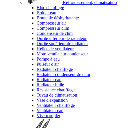
Refroidissement, climatisation
Bloc chauffage
Boitier eau
Bouteille déshydratante
Compresseur air
Compresseur clim
Condenseur de clim
Durite inférieur de radiateur
Durite supérieur de radiateur
Hélice de ventilateur
Moto ventilateur condenseur
Pompe à eau
Pulseur d'air
Radiateur chauffage
Radiateur condenseur de clim
Radiateur eau
Radiateur huile
Résistance chauffage
Tuyau de climatisation
Vase d'expansion
Ventilateur chauffage
Ventilateur eau
Viscocoupler