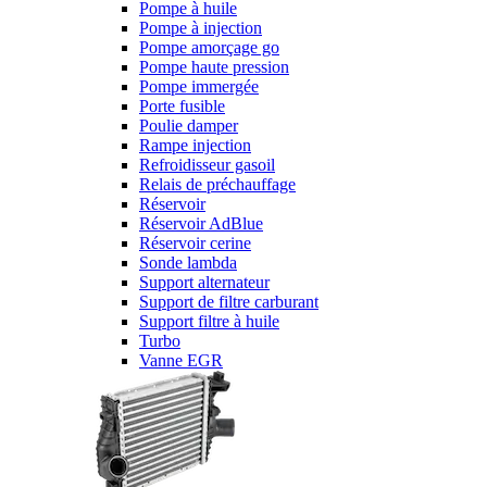
Pompe à huile
Pompe à injection
Pompe amorçage go
Pompe haute pression
Pompe immergée
Porte fusible
Poulie damper
Rampe injection
Refroidisseur gasoil
Relais de préchauffage
Réservoir
Réservoir AdBlue
Réservoir cerine
Sonde lambda
Support alternateur
Support de filtre carburant
Support filtre à huile
Turbo
Vanne EGR