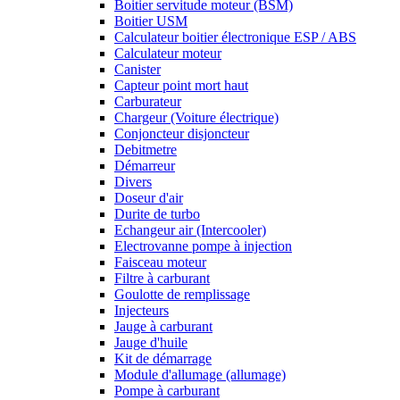
Boitier servitude moteur (BSM)
Boitier USM
Calculateur boitier électronique ESP / ABS
Calculateur moteur
Canister
Capteur point mort haut
Carburateur
Chargeur (Voiture électrique)
Conjoncteur disjoncteur
Debitmetre
Démarreur
Divers
Doseur d'air
Durite de turbo
Echangeur air (Intercooler)
Electrovanne pompe à injection
Faisceau moteur
Filtre à carburant
Goulotte de remplissage
Injecteurs
Jauge à carburant
Jauge d'huile
Kit de démarrage
Module d'allumage (allumage)
Pompe à carburant