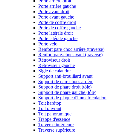
Porte arrière droit
Porte arrière gauche
Porte avant droit
Porte avant gauche
Porte de coffre droit
Porte de coffre gauche
Porte latérale droit
Porte latérale gauche
Porte vélo
Renfort pare-choc arrière (traverse)
Renfort pare-choc avant (traverse)
Rétroviseur droit
Rétroviseur gauche
Sigle de calandre
Support anti-brouillard avant
Support de pare chocs arrière
Support de phare droit (tôle)
Support de phare gauche (tôle)
Support de plaque d'immatriculation
Toit hardtop
Toit ouvrant
Toit panoramique
Trappe d'essence
Traverse inférieure
Traverse supérieure