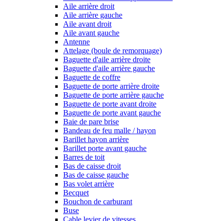
Aile arrière droit
Aile arrière gauche
Aile avant droit
Aile avant gauche
Antenne
Attelage (boule de remorquage)
Baguette d'aile arrière droite
Baguette d'aile arrière gauche
Baguette de coffre
Baguette de porte arrière droite
Baguette de porte arrière gauche
Baguette de porte avant droite
Baguette de porte avant gauche
Baie de pare brise
Bandeau de feu malle / hayon
Barillet hayon arrière
Barillet porte avant gauche
Barres de toit
Bas de caisse droit
Bas de caisse gauche
Bas volet arrière
Becquet
Bouchon de carburant
Buse
Cable levier de vitesses