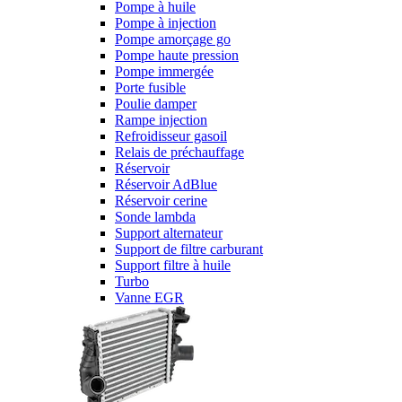
Pompe à huile
Pompe à injection
Pompe amorçage go
Pompe haute pression
Pompe immergée
Porte fusible
Poulie damper
Rampe injection
Refroidisseur gasoil
Relais de préchauffage
Réservoir
Réservoir AdBlue
Réservoir cerine
Sonde lambda
Support alternateur
Support de filtre carburant
Support filtre à huile
Turbo
Vanne EGR