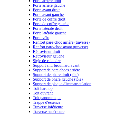
Porte arrière droit
Porte arrière gauche
Porte avant droit
Porte avant gauche
Porte de coffre droit
Porte de coffre gauche
Porte latérale droit
Porte latérale gauche
Porte vélo
Renfort pare-choc arrière (traverse)
Renfort pare-choc avant (traverse)
Rétroviseur droit
Rétroviseur gauche
Sigle de calandre
Support anti-brouillard avant
Support de pare chocs arrière
Support de phare droit (tôle)
Support de phare gauche (tôle)
Support de plaque d'immatriculation
Toit hardtop
Toit ouvrant
Toit panoramique
Trappe d'essence
Traverse inférieure
Traverse supérieure