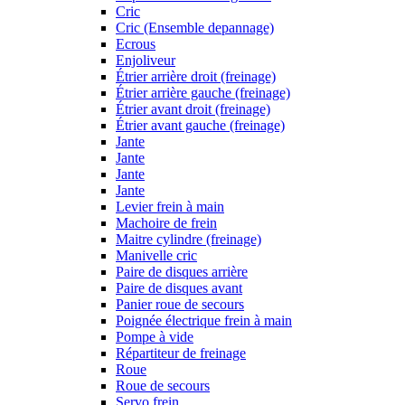
Cric
Cric (Ensemble depannage)
Ecrous
Enjoliveur
Étrier arrière droit (freinage)
Étrier arrière gauche (freinage)
Étrier avant droit (freinage)
Étrier avant gauche (freinage)
Jante
Jante
Jante
Jante
Levier frein à main
Machoire de frein
Maitre cylindre (freinage)
Manivelle cric
Paire de disques arrière
Paire de disques avant
Panier roue de secours
Poignée électrique frein à main
Pompe à vide
Répartiteur de freinage
Roue
Roue de secours
Servo frein