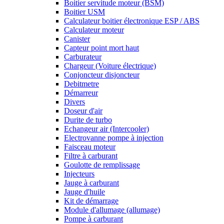
Boitier servitude moteur (BSM)
Boitier USM
Calculateur boitier électronique ESP / ABS
Calculateur moteur
Canister
Capteur point mort haut
Carburateur
Chargeur (Voiture électrique)
Conjoncteur disjoncteur
Debitmetre
Démarreur
Divers
Doseur d'air
Durite de turbo
Echangeur air (Intercooler)
Electrovanne pompe à injection
Faisceau moteur
Filtre à carburant
Goulotte de remplissage
Injecteurs
Jauge à carburant
Jauge d'huile
Kit de démarrage
Module d'allumage (allumage)
Pompe à carburant