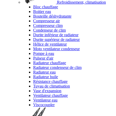
Refroidissement, climatisation
Bloc chauffage
Boitier eau
Bouteille déshydratante
Compresseur air
Compresseur clim
Condenseur de clim
Durite inférieur de radiateur
Durite supérieur de radiateur
Hélice de ventilateur
Moto ventilateur condenseur
Pompe à eau
Pulseur d'air
Radiateur chauffage
Radiateur condenseur de clim
Radiateur eau
Radiateur huile
Résistance chauffage
Tuyau de climatisation
Vase d'expansion
Ventilateur chauffage
Ventilateur eau
Viscocoupler