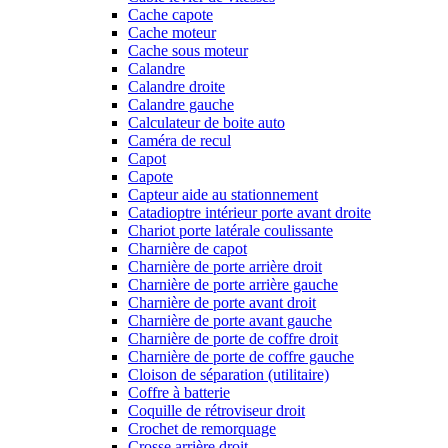
Cache capote
Cache moteur
Cache sous moteur
Calandre
Calandre droite
Calandre gauche
Calculateur de boite auto
Caméra de recul
Capot
Capote
Capteur aide au stationnement
Catadioptre intérieur porte avant droite
Chariot porte latérale coulissante
Charnière de capot
Charnière de porte arrière droit
Charnière de porte arrière gauche
Charnière de porte avant droit
Charnière de porte avant gauche
Charnière de porte de coffre droit
Charnière de porte de coffre gauche
Cloison de séparation (utilitaire)
Coffre à batterie
Coquille de rétroviseur droit
Crochet de remorquage
Crosse arrière droit