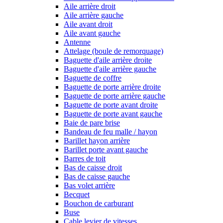
Aile arrière droit
Aile arrière gauche
Aile avant droit
Aile avant gauche
Antenne
Attelage (boule de remorquage)
Baguette d'aile arrière droite
Baguette d'aile arrière gauche
Baguette de coffre
Baguette de porte arrière droite
Baguette de porte arrière gauche
Baguette de porte avant droite
Baguette de porte avant gauche
Baie de pare brise
Bandeau de feu malle / hayon
Barillet hayon arrière
Barillet porte avant gauche
Barres de toit
Bas de caisse droit
Bas de caisse gauche
Bas volet arrière
Becquet
Bouchon de carburant
Buse
Cable levier de vitesses