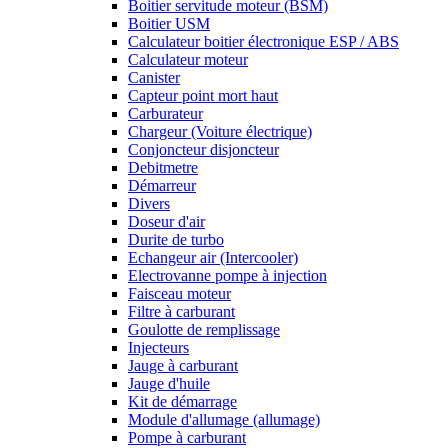
Boitier servitude moteur (BSM)
Boitier USM
Calculateur boitier électronique ESP / ABS
Calculateur moteur
Canister
Capteur point mort haut
Carburateur
Chargeur (Voiture électrique)
Conjoncteur disjoncteur
Debitmetre
Démarreur
Divers
Doseur d'air
Durite de turbo
Echangeur air (Intercooler)
Electrovanne pompe à injection
Faisceau moteur
Filtre à carburant
Goulotte de remplissage
Injecteurs
Jauge à carburant
Jauge d'huile
Kit de démarrage
Module d'allumage (allumage)
Pompe à carburant