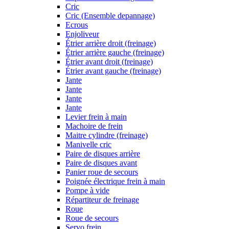
Cric
Cric (Ensemble depannage)
Ecrous
Enjoliveur
Étrier arrière droit (freinage)
Étrier arrière gauche (freinage)
Étrier avant droit (freinage)
Étrier avant gauche (freinage)
Jante
Jante
Jante
Jante
Levier frein à main
Machoire de frein
Maitre cylindre (freinage)
Manivelle cric
Paire de disques arrière
Paire de disques avant
Panier roue de secours
Poignée électrique frein à main
Pompe à vide
Répartiteur de freinage
Roue
Roue de secours
Servo frein