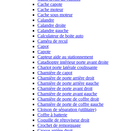
Cache capote
Cache moteur
Cache sous moteur
Calandre
Calandre droite
Calandre gauche
Calculateur de boite auto
Caméra de recul
Capot
Capote
Capteur aide au stationnement
Catadioptre intérieur porte avant droite
Chariot porte latérale coulissante
Charnière de capot
Charnière de porte arrière droit
Charnière de porte arrière gauche
Charnière de porte avant droit
Charnière de porte avant gauche
Charnière de porte de coffre droit
Charnière de porte de coffre gauche
Cloison de séparation (utilitaire)
Coffre à batterie
Coquille de rétroviseur droit
Crochet de remorquage
Crosse arrière droit