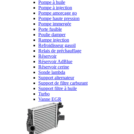
Pompe à huile
Pompe à injection
Pompe amorçage go
Pompe haute pression
Pompe immergée
Porte fusible
Poulie damper
Rampe injection
Refroidisseur gasoil
Relais de préchauffage
Réservoir
Réservoir AdBlue
Réservoir cerine
Sonde lambda
Support alternateur
Support de filtre carburant
Support filtre à huile
Turbo
Vanne EGR