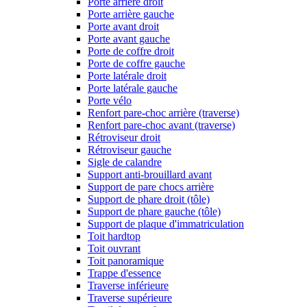
Porte arrière droit
Porte arrière gauche
Porte avant droit
Porte avant gauche
Porte de coffre droit
Porte de coffre gauche
Porte latérale droit
Porte latérale gauche
Porte vélo
Renfort pare-choc arrière (traverse)
Renfort pare-choc avant (traverse)
Rétroviseur droit
Rétroviseur gauche
Sigle de calandre
Support anti-brouillard avant
Support de pare chocs arrière
Support de phare droit (tôle)
Support de phare gauche (tôle)
Support de plaque d'immatriculation
Toit hardtop
Toit ouvrant
Toit panoramique
Trappe d'essence
Traverse inférieure
Traverse supérieure