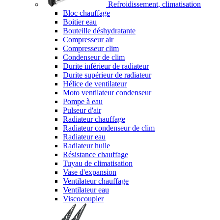
Refroidissement, climatisation
Bloc chauffage
Boitier eau
Bouteille déshydratante
Compresseur air
Compresseur clim
Condenseur de clim
Durite inférieur de radiateur
Durite supérieur de radiateur
Hélice de ventilateur
Moto ventilateur condenseur
Pompe à eau
Pulseur d'air
Radiateur chauffage
Radiateur condenseur de clim
Radiateur eau
Radiateur huile
Résistance chauffage
Tuyau de climatisation
Vase d'expansion
Ventilateur chauffage
Ventilateur eau
Viscocoupler