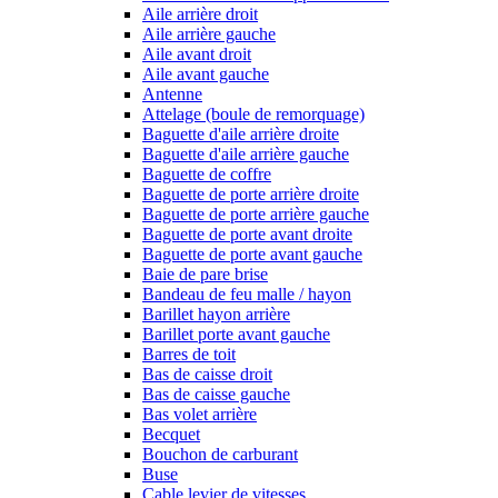
Aile arrière droit
Aile arrière gauche
Aile avant droit
Aile avant gauche
Antenne
Attelage (boule de remorquage)
Baguette d'aile arrière droite
Baguette d'aile arrière gauche
Baguette de coffre
Baguette de porte arrière droite
Baguette de porte arrière gauche
Baguette de porte avant droite
Baguette de porte avant gauche
Baie de pare brise
Bandeau de feu malle / hayon
Barillet hayon arrière
Barillet porte avant gauche
Barres de toit
Bas de caisse droit
Bas de caisse gauche
Bas volet arrière
Becquet
Bouchon de carburant
Buse
Cable levier de vitesses