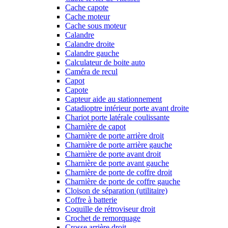
Cache capote
Cache moteur
Cache sous moteur
Calandre
Calandre droite
Calandre gauche
Calculateur de boite auto
Caméra de recul
Capot
Capote
Capteur aide au stationnement
Catadioptre intérieur porte avant droite
Chariot porte latérale coulissante
Charnière de capot
Charnière de porte arrière droit
Charnière de porte arrière gauche
Charnière de porte avant droit
Charnière de porte avant gauche
Charnière de porte de coffre droit
Charnière de porte de coffre gauche
Cloison de séparation (utilitaire)
Coffre à batterie
Coquille de rétroviseur droit
Crochet de remorquage
Crosse arrière droit