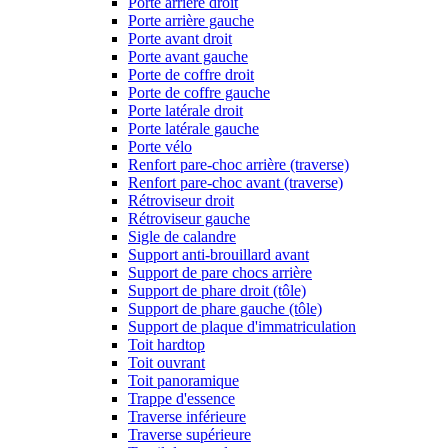
Porte arrière droit
Porte arrière gauche
Porte avant droit
Porte avant gauche
Porte de coffre droit
Porte de coffre gauche
Porte latérale droit
Porte latérale gauche
Porte vélo
Renfort pare-choc arrière (traverse)
Renfort pare-choc avant (traverse)
Rétroviseur droit
Rétroviseur gauche
Sigle de calandre
Support anti-brouillard avant
Support de pare chocs arrière
Support de phare droit (tôle)
Support de phare gauche (tôle)
Support de plaque d'immatriculation
Toit hardtop
Toit ouvrant
Toit panoramique
Trappe d'essence
Traverse inférieure
Traverse supérieure