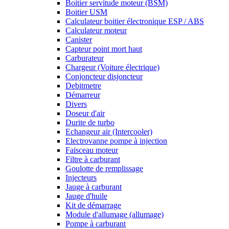
Boitier servitude moteur (BSM)
Boitier USM
Calculateur boitier électronique ESP / ABS
Calculateur moteur
Canister
Capteur point mort haut
Carburateur
Chargeur (Voiture électrique)
Conjoncteur disjoncteur
Debitmetre
Démarreur
Divers
Doseur d'air
Durite de turbo
Echangeur air (Intercooler)
Electrovanne pompe à injection
Faisceau moteur
Filtre à carburant
Goulotte de remplissage
Injecteurs
Jauge à carburant
Jauge d'huile
Kit de démarrage
Module d'allumage (allumage)
Pompe à carburant