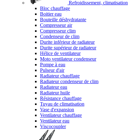
Refroidissement, climatisation
Bloc chauffage
Boitier eau
Bouteille déshydratante
Compresseur air
Compresseur clim
Condenseur de clim
Durite inférieur de radiateur
Durite supérieur de radiateur
Hélice de ventilateur
Moto ventilateur condenseur
Pompe à eau
Pulseur d'air
Radiateur chauffage
Radiateur condenseur de clim
Radiateur eau
Radiateur huile
Résistance chauffage
Tuyau de climatisation
Vase d'expansion
Ventilateur chauffage
Ventilateur eau
Viscocoupler