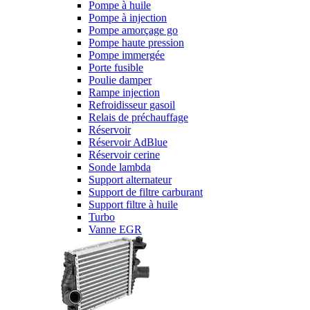
Pompe à huile
Pompe à injection
Pompe amorçage go
Pompe haute pression
Pompe immergée
Porte fusible
Poulie damper
Rampe injection
Refroidisseur gasoil
Relais de préchauffage
Réservoir
Réservoir AdBlue
Réservoir cerine
Sonde lambda
Support alternateur
Support de filtre carburant
Support filtre à huile
Turbo
Vanne EGR