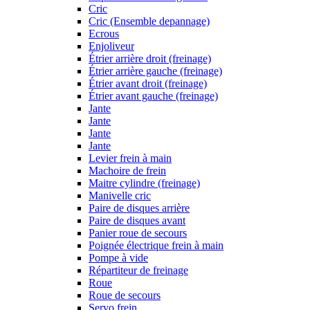
Cric
Cric (Ensemble depannage)
Ecrous
Enjoliveur
Étrier arrière droit (freinage)
Étrier arrière gauche (freinage)
Étrier avant droit (freinage)
Étrier avant gauche (freinage)
Jante
Jante
Jante
Jante
Levier frein à main
Machoire de frein
Maitre cylindre (freinage)
Manivelle cric
Paire de disques arrière
Paire de disques avant
Panier roue de secours
Poignée électrique frein à main
Pompe à vide
Répartiteur de freinage
Roue
Roue de secours
Servo frein