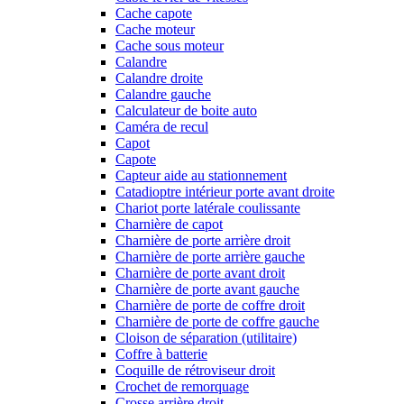
Cache capote
Cache moteur
Cache sous moteur
Calandre
Calandre droite
Calandre gauche
Calculateur de boite auto
Caméra de recul
Capot
Capote
Capteur aide au stationnement
Catadioptre intérieur porte avant droite
Chariot porte latérale coulissante
Charnière de capot
Charnière de porte arrière droit
Charnière de porte arrière gauche
Charnière de porte avant droit
Charnière de porte avant gauche
Charnière de porte de coffre droit
Charnière de porte de coffre gauche
Cloison de séparation (utilitaire)
Coffre à batterie
Coquille de rétroviseur droit
Crochet de remorquage
Crosse arrière droit