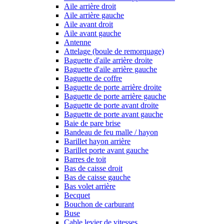
Aile arrière droit
Aile arrière gauche
Aile avant droit
Aile avant gauche
Antenne
Attelage (boule de remorquage)
Baguette d'aile arrière droite
Baguette d'aile arrière gauche
Baguette de coffre
Baguette de porte arrière droite
Baguette de porte arrière gauche
Baguette de porte avant droite
Baguette de porte avant gauche
Baie de pare brise
Bandeau de feu malle / hayon
Barillet hayon arrière
Barillet porte avant gauche
Barres de toit
Bas de caisse droit
Bas de caisse gauche
Bas volet arrière
Becquet
Bouchon de carburant
Buse
Cable levier de vitesses