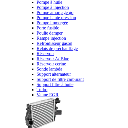
Pompe à huile
Pompe à injection
Pompe amorçage go
Pompe haute pression
Pompe immergée
Porte fusible
Poulie damper
Rampe injection
Refroidisseur gasoil
Relais de préchauffage
Réservoir
Réservoir AdBlue
Réservoir cerine
Sonde lambda
Support alternateur
Support de filtre carburant
Support filtre à huile
Turbo
Vanne EGR