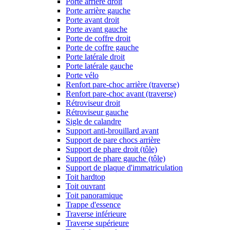
Porte arrière droit
Porte arrière gauche
Porte avant droit
Porte avant gauche
Porte de coffre droit
Porte de coffre gauche
Porte latérale droit
Porte latérale gauche
Porte vélo
Renfort pare-choc arrière (traverse)
Renfort pare-choc avant (traverse)
Rétroviseur droit
Rétroviseur gauche
Sigle de calandre
Support anti-brouillard avant
Support de pare chocs arrière
Support de phare droit (tôle)
Support de phare gauche (tôle)
Support de plaque d'immatriculation
Toit hardtop
Toit ouvrant
Toit panoramique
Trappe d'essence
Traverse inférieure
Traverse supérieure