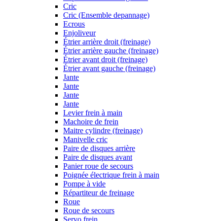
Cric
Cric (Ensemble depannage)
Ecrous
Enjoliveur
Étrier arrière droit (freinage)
Étrier arrière gauche (freinage)
Étrier avant droit (freinage)
Étrier avant gauche (freinage)
Jante
Jante
Jante
Jante
Levier frein à main
Machoire de frein
Maitre cylindre (freinage)
Manivelle cric
Paire de disques arrière
Paire de disques avant
Panier roue de secours
Poignée électrique frein à main
Pompe à vide
Répartiteur de freinage
Roue
Roue de secours
Servo frein