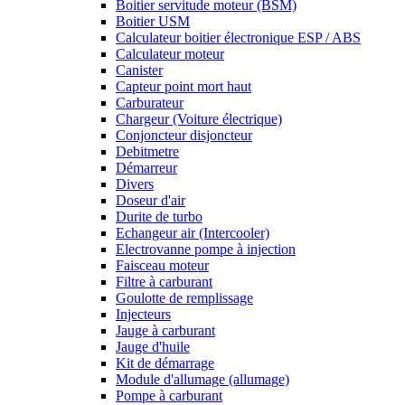
Boitier servitude moteur (BSM)
Boitier USM
Calculateur boitier électronique ESP / ABS
Calculateur moteur
Canister
Capteur point mort haut
Carburateur
Chargeur (Voiture électrique)
Conjoncteur disjoncteur
Debitmetre
Démarreur
Divers
Doseur d'air
Durite de turbo
Echangeur air (Intercooler)
Electrovanne pompe à injection
Faisceau moteur
Filtre à carburant
Goulotte de remplissage
Injecteurs
Jauge à carburant
Jauge d'huile
Kit de démarrage
Module d'allumage (allumage)
Pompe à carburant