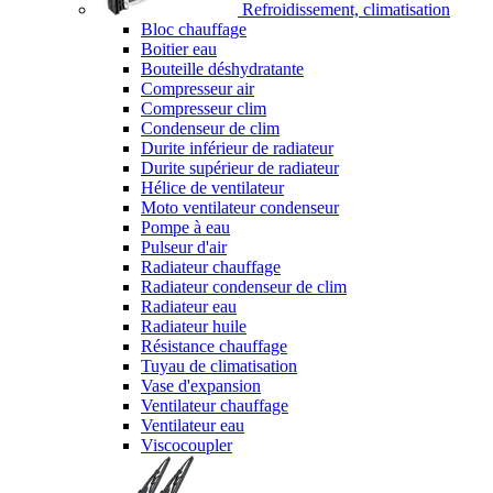
Refroidissement, climatisation
Bloc chauffage
Boitier eau
Bouteille déshydratante
Compresseur air
Compresseur clim
Condenseur de clim
Durite inférieur de radiateur
Durite supérieur de radiateur
Hélice de ventilateur
Moto ventilateur condenseur
Pompe à eau
Pulseur d'air
Radiateur chauffage
Radiateur condenseur de clim
Radiateur eau
Radiateur huile
Résistance chauffage
Tuyau de climatisation
Vase d'expansion
Ventilateur chauffage
Ventilateur eau
Viscocoupler