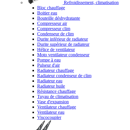
Refroidissement, climatisation
Bloc chauffage
Boitier eau
Bouteille déshydratante
Compresseur air
Compresseur clim
Condenseur de clim
Durite inférieur de radiateur
Durite supérieur de radiateur
Hélice de ventilateur
Moto ventilateur condenseur
Pompe à eau
Pulseur d'air
Radiateur chauffage
Radiateur condenseur de clim
Radiateur eau
Radiateur huile
Résistance chauffage
Tuyau de climatisation
Vase d'expansion
Ventilateur chauffage
Ventilateur eau
Viscocoupler