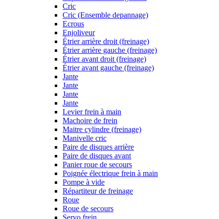
Cric
Cric (Ensemble depannage)
Ecrous
Enjoliveur
Étrier arrière droit (freinage)
Étrier arrière gauche (freinage)
Étrier avant droit (freinage)
Étrier avant gauche (freinage)
Jante
Jante
Jante
Jante
Levier frein à main
Machoire de frein
Maitre cylindre (freinage)
Manivelle cric
Paire de disques arrière
Paire de disques avant
Panier roue de secours
Poignée électrique frein à main
Pompe à vide
Répartiteur de freinage
Roue
Roue de secours
Servo frein