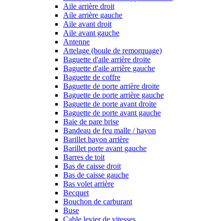
Aile arrière droit
Aile arrière gauche
Aile avant droit
Aile avant gauche
Antenne
Attelage (boule de remorquage)
Baguette d'aile arrière droite
Baguette d'aile arrière gauche
Baguette de coffre
Baguette de porte arrière droite
Baguette de porte arrière gauche
Baguette de porte avant droite
Baguette de porte avant gauche
Baie de pare brise
Bandeau de feu malle / hayon
Barillet hayon arrière
Barillet porte avant gauche
Barres de toit
Bas de caisse droit
Bas de caisse gauche
Bas volet arrière
Becquet
Bouchon de carburant
Buse
Cable levier de vitesses