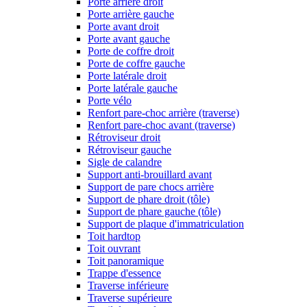
Porte arrière droit
Porte arrière gauche
Porte avant droit
Porte avant gauche
Porte de coffre droit
Porte de coffre gauche
Porte latérale droit
Porte latérale gauche
Porte vélo
Renfort pare-choc arrière (traverse)
Renfort pare-choc avant (traverse)
Rétroviseur droit
Rétroviseur gauche
Sigle de calandre
Support anti-brouillard avant
Support de pare chocs arrière
Support de phare droit (tôle)
Support de phare gauche (tôle)
Support de plaque d'immatriculation
Toit hardtop
Toit ouvrant
Toit panoramique
Trappe d'essence
Traverse inférieure
Traverse supérieure