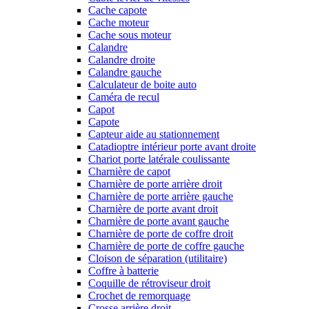
Cache capote
Cache moteur
Cache sous moteur
Calandre
Calandre droite
Calandre gauche
Calculateur de boite auto
Caméra de recul
Capot
Capote
Capteur aide au stationnement
Catadioptre intérieur porte avant droite
Chariot porte latérale coulissante
Charnière de capot
Charnière de porte arrière droit
Charnière de porte arrière gauche
Charnière de porte avant droit
Charnière de porte avant gauche
Charnière de porte de coffre droit
Charnière de porte de coffre gauche
Cloison de séparation (utilitaire)
Coffre à batterie
Coquille de rétroviseur droit
Crochet de remorquage
Crosse arrière droit