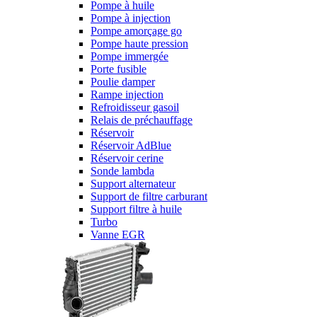
Pompe à huile
Pompe à injection
Pompe amorçage go
Pompe haute pression
Pompe immergée
Porte fusible
Poulie damper
Rampe injection
Refroidisseur gasoil
Relais de préchauffage
Réservoir
Réservoir AdBlue
Réservoir cerine
Sonde lambda
Support alternateur
Support de filtre carburant
Support filtre à huile
Turbo
Vanne EGR