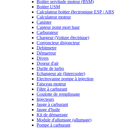
Boitier servitude moteur (BSM)
Boitier USM
Calculateur boitier électronique ESP / ABS
Calculateur moteur
Canister
Capteur point mort haut
Carburateur
Chargeur (Voiture électrique)
Conjoncteur disjoncteur
Debitmetre
Démarreur
Divers
Doseur d'air
Durite de turbo
Echangeur air (Intercooler)
Electrovanne pompe à injection
Faisceau moteur
Filtre à carburant
Goulotte de remplissage
Injecteurs
Jauge à carburant
Jauge d'huile
Kit de démarrage
Module d'allumage (allumage)
Pompe à carburant