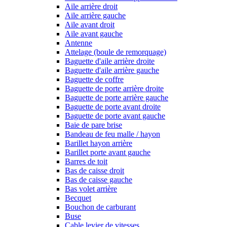
Aile arrière droit
Aile arrière gauche
Aile avant droit
Aile avant gauche
Antenne
Attelage (boule de remorquage)
Baguette d'aile arrière droite
Baguette d'aile arrière gauche
Baguette de coffre
Baguette de porte arrière droite
Baguette de porte arrière gauche
Baguette de porte avant droite
Baguette de porte avant gauche
Baie de pare brise
Bandeau de feu malle / hayon
Barillet hayon arrière
Barillet porte avant gauche
Barres de toit
Bas de caisse droit
Bas de caisse gauche
Bas volet arrière
Becquet
Bouchon de carburant
Buse
Cable levier de vitesses