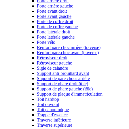
Porte arrière droit
Porte arrière gauche
Porte avant droit
Porte avant gauche
Porte de coffre droit
Porte de coffre gauche
Porte latérale droit
Porte latérale gauche
Porte vélo
Renfort pare-choc arrière (traverse)
Renfort pare-choc avant (traverse)
Rétroviseur droit
Rétroviseur gauche
Sigle de calandre
Support anti-brouillard avant
Support de pare chocs arrière
Support de phare droit (tôle)
Support de phare gauche (tôle)
Support de plaque d'immatriculation
Toit hardtop
Toit ouvrant
Toit panoramique
Trappe d'essence
Traverse inférieure
Traverse supérieure