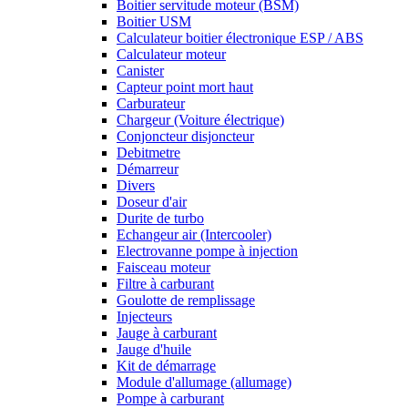
Boitier servitude moteur (BSM)
Boitier USM
Calculateur boitier électronique ESP / ABS
Calculateur moteur
Canister
Capteur point mort haut
Carburateur
Chargeur (Voiture électrique)
Conjoncteur disjoncteur
Debitmetre
Démarreur
Divers
Doseur d'air
Durite de turbo
Echangeur air (Intercooler)
Electrovanne pompe à injection
Faisceau moteur
Filtre à carburant
Goulotte de remplissage
Injecteurs
Jauge à carburant
Jauge d'huile
Kit de démarrage
Module d'allumage (allumage)
Pompe à carburant