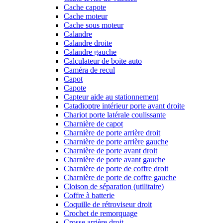
Cache capote
Cache moteur
Cache sous moteur
Calandre
Calandre droite
Calandre gauche
Calculateur de boite auto
Caméra de recul
Capot
Capote
Capteur aide au stationnement
Catadioptre intérieur porte avant droite
Chariot porte latérale coulissante
Charnière de capot
Charnière de porte arrière droit
Charnière de porte arrière gauche
Charnière de porte avant droit
Charnière de porte avant gauche
Charnière de porte de coffre droit
Charnière de porte de coffre gauche
Cloison de séparation (utilitaire)
Coffre à batterie
Coquille de rétroviseur droit
Crochet de remorquage
Crosse arrière droit