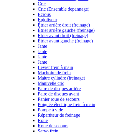
Cric
Cric (Ensemble depannage)
Ecrous
Enjoliveur
Étrier arrière droit (freinage)
Étrier arrière gauche (freinage)
Étrier avant droit (freinage)
Étrier avant gauche (freinage)
Jante
Jante
Jante
Jante
Levier frein à main
Machoire de frein
Maitre cylindre (freinage)
Manivelle cric
Paire de disques arrière
Paire de disques avant
Panier roue de secours
Poignée électrique frein à main
Pompe à vide
Répartiteur de freinage
Roue
Roue de secours
Servo frein