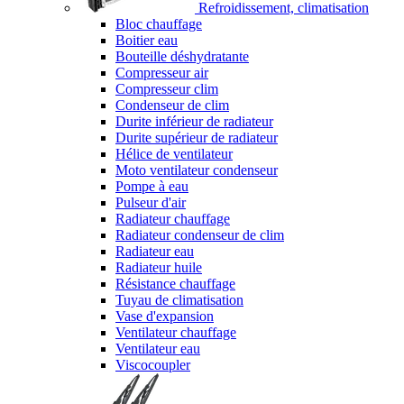
Refroidissement, climatisation
Bloc chauffage
Boitier eau
Bouteille déshydratante
Compresseur air
Compresseur clim
Condenseur de clim
Durite inférieur de radiateur
Durite supérieur de radiateur
Hélice de ventilateur
Moto ventilateur condenseur
Pompe à eau
Pulseur d'air
Radiateur chauffage
Radiateur condenseur de clim
Radiateur eau
Radiateur huile
Résistance chauffage
Tuyau de climatisation
Vase d'expansion
Ventilateur chauffage
Ventilateur eau
Viscocoupler