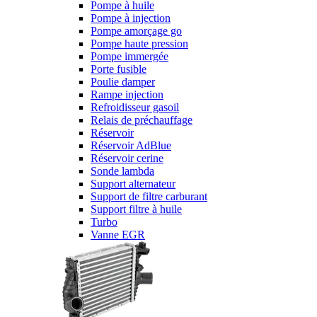
Pompe à huile
Pompe à injection
Pompe amorçage go
Pompe haute pression
Pompe immergée
Porte fusible
Poulie damper
Rampe injection
Refroidisseur gasoil
Relais de préchauffage
Réservoir
Réservoir AdBlue
Réservoir cerine
Sonde lambda
Support alternateur
Support de filtre carburant
Support filtre à huile
Turbo
Vanne EGR