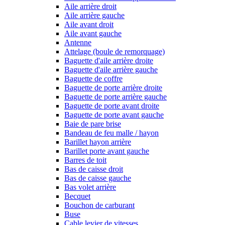
Aile arrière droit
Aile arrière gauche
Aile avant droit
Aile avant gauche
Antenne
Attelage (boule de remorquage)
Baguette d'aile arrière droite
Baguette d'aile arrière gauche
Baguette de coffre
Baguette de porte arrière droite
Baguette de porte arrière gauche
Baguette de porte avant droite
Baguette de porte avant gauche
Baie de pare brise
Bandeau de feu malle / hayon
Barillet hayon arrière
Barillet porte avant gauche
Barres de toit
Bas de caisse droit
Bas de caisse gauche
Bas volet arrière
Becquet
Bouchon de carburant
Buse
Cable levier de vitesses