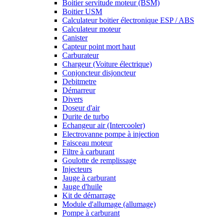
Boitier servitude moteur (BSM)
Boitier USM
Calculateur boitier électronique ESP / ABS
Calculateur moteur
Canister
Capteur point mort haut
Carburateur
Chargeur (Voiture électrique)
Conjoncteur disjoncteur
Debitmetre
Démarreur
Divers
Doseur d'air
Durite de turbo
Echangeur air (Intercooler)
Electrovanne pompe à injection
Faisceau moteur
Filtre à carburant
Goulotte de remplissage
Injecteurs
Jauge à carburant
Jauge d'huile
Kit de démarrage
Module d'allumage (allumage)
Pompe à carburant