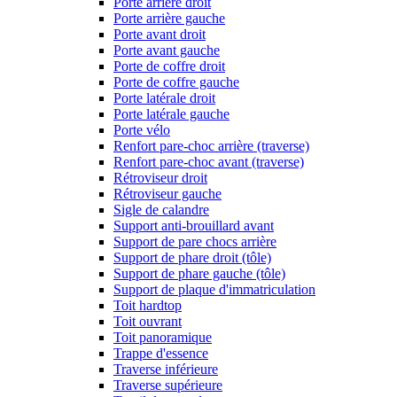
Porte arrière droit
Porte arrière gauche
Porte avant droit
Porte avant gauche
Porte de coffre droit
Porte de coffre gauche
Porte latérale droit
Porte latérale gauche
Porte vélo
Renfort pare-choc arrière (traverse)
Renfort pare-choc avant (traverse)
Rétroviseur droit
Rétroviseur gauche
Sigle de calandre
Support anti-brouillard avant
Support de pare chocs arrière
Support de phare droit (tôle)
Support de phare gauche (tôle)
Support de plaque d'immatriculation
Toit hardtop
Toit ouvrant
Toit panoramique
Trappe d'essence
Traverse inférieure
Traverse supérieure