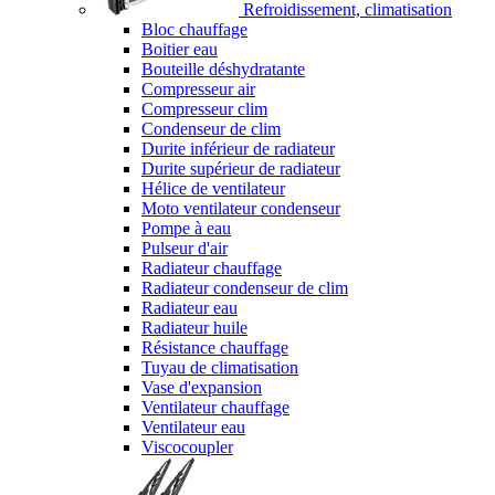
Refroidissement, climatisation
Bloc chauffage
Boitier eau
Bouteille déshydratante
Compresseur air
Compresseur clim
Condenseur de clim
Durite inférieur de radiateur
Durite supérieur de radiateur
Hélice de ventilateur
Moto ventilateur condenseur
Pompe à eau
Pulseur d'air
Radiateur chauffage
Radiateur condenseur de clim
Radiateur eau
Radiateur huile
Résistance chauffage
Tuyau de climatisation
Vase d'expansion
Ventilateur chauffage
Ventilateur eau
Viscocoupler