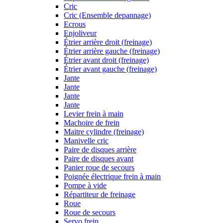
Cric
Cric (Ensemble depannage)
Ecrous
Enjoliveur
Étrier arrière droit (freinage)
Étrier arrière gauche (freinage)
Étrier avant droit (freinage)
Étrier avant gauche (freinage)
Jante
Jante
Jante
Jante
Levier frein à main
Machoire de frein
Maitre cylindre (freinage)
Manivelle cric
Paire de disques arrière
Paire de disques avant
Panier roue de secours
Poignée électrique frein à main
Pompe à vide
Répartiteur de freinage
Roue
Roue de secours
Servo frein