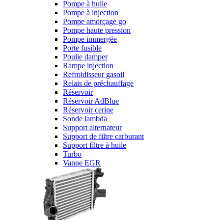
Pompe à huile
Pompe à injection
Pompe amorçage go
Pompe haute pression
Pompe immergée
Porte fusible
Poulie damper
Rampe injection
Refroidisseur gasoil
Relais de préchauffage
Réservoir
Réservoir AdBlue
Réservoir cerine
Sonde lambda
Support alternateur
Support de filtre carburant
Support filtre à huile
Turbo
Vanne EGR