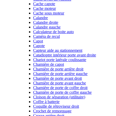
Cache capote
Cache moteur
Cache sous moteur
Calandre
Calandre droite
Calandre gauche
Calculateur de boite auto
Caméra de recul
Capot
Capote
Capteur aide au stationnement
Catadioptre intérieur porte avant droite
Chariot porte latérale coulissante
Charnière de capot
Charnière de porte arrière droit
Charnière de porte arrière gauche
Charnière de porte avant droit
Charnière de porte avant gauche
Charnière de porte de coffre droit
Charnière de porte de coffre gauche
Cloison de séparation (utilitaire)
Coffre à batterie
Coquille de rétroviseur droit
Crochet de remorquage
Crosse arrière droit