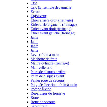
Cric
Cric (Ensemble depannage)
Ecrous
Enjoliveur
Étrier arrière droit (freinage)
Étrier arrière gauche (freinage)
Étrier avant droit (freinage)
Étrier avant gauche (freinage)
Jante
Jante
Jante
Jante
Levier frein à main
Machoire de frein
Maitre cylindre (freinage)
Manivelle cric
Paire de disques arrière
Paire de disques avant
Panier roue de secours
Poignée électrique frein à main
Pompe à vide
Répartiteur de freinage
Roue
Roue de secours
Servo frein