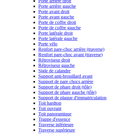
Porte arrière droit
Porte arrière gauche
Porte avant droit
Porte avant gauche
Porte de coffre droit
Porte de coffre gauche
Porte latérale droit
Porte latérale gauche
Porte vélo
Renfort pare-choc arrière (traverse)
Renfort pare-choc avant (traverse)
Rétroviseur droit
Rétroviseur gauche
Sigle de calandre
Support anti-brouillard avant
Support de pare chocs arrière
Support de phare droit (tôle)
Support de phare gauche (tôle)
Support de plaque d'immatriculation
Toit hardtop
Toit ouvrant
Toit panoramique
Trappe d'essence
Traverse inférieure
Traverse supérieure