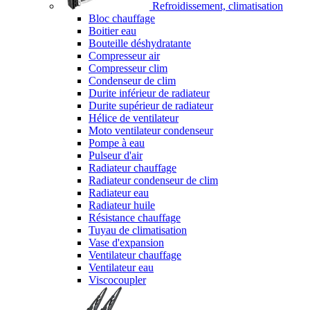
Refroidissement, climatisation
Bloc chauffage
Boitier eau
Bouteille déshydratante
Compresseur air
Compresseur clim
Condenseur de clim
Durite inférieur de radiateur
Durite supérieur de radiateur
Hélice de ventilateur
Moto ventilateur condenseur
Pompe à eau
Pulseur d'air
Radiateur chauffage
Radiateur condenseur de clim
Radiateur eau
Radiateur huile
Résistance chauffage
Tuyau de climatisation
Vase d'expansion
Ventilateur chauffage
Ventilateur eau
Viscocoupler