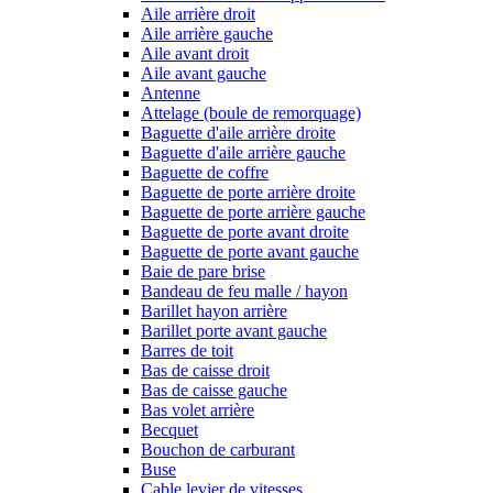
Aile arrière droit
Aile arrière gauche
Aile avant droit
Aile avant gauche
Antenne
Attelage (boule de remorquage)
Baguette d'aile arrière droite
Baguette d'aile arrière gauche
Baguette de coffre
Baguette de porte arrière droite
Baguette de porte arrière gauche
Baguette de porte avant droite
Baguette de porte avant gauche
Baie de pare brise
Bandeau de feu malle / hayon
Barillet hayon arrière
Barillet porte avant gauche
Barres de toit
Bas de caisse droit
Bas de caisse gauche
Bas volet arrière
Becquet
Bouchon de carburant
Buse
Cable levier de vitesses