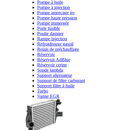
Pompe à huile
Pompe à injection
Pompe amorçage go
Pompe haute pression
Pompe immergée
Porte fusible
Poulie damper
Rampe injection
Refroidisseur gasoil
Relais de préchauffage
Réservoir
Réservoir AdBlue
Réservoir cerine
Sonde lambda
Support alternateur
Support de filtre carburant
Support filtre à huile
Turbo
Vanne EGR