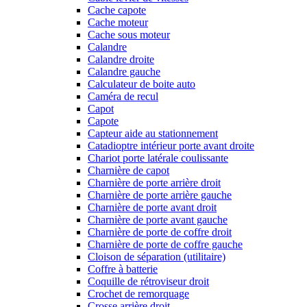
Cache capote
Cache moteur
Cache sous moteur
Calandre
Calandre droite
Calandre gauche
Calculateur de boite auto
Caméra de recul
Capot
Capote
Capteur aide au stationnement
Catadioptre intérieur porte avant droite
Chariot porte latérale coulissante
Charnière de capot
Charnière de porte arrière droit
Charnière de porte arrière gauche
Charnière de porte avant droit
Charnière de porte avant gauche
Charnière de porte de coffre droit
Charnière de porte de coffre gauche
Cloison de séparation (utilitaire)
Coffre à batterie
Coquille de rétroviseur droit
Crochet de remorquage
Crosse arrière droit