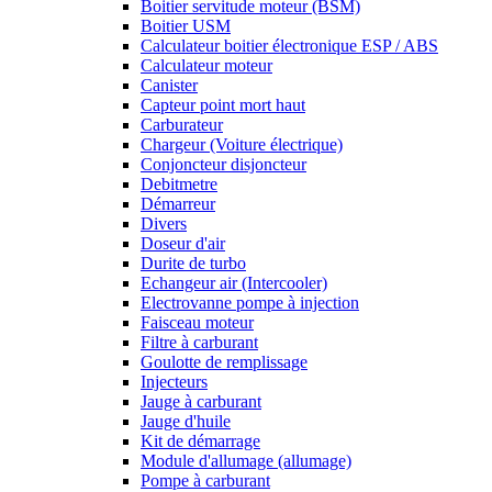
Boitier servitude moteur (BSM)
Boitier USM
Calculateur boitier électronique ESP / ABS
Calculateur moteur
Canister
Capteur point mort haut
Carburateur
Chargeur (Voiture électrique)
Conjoncteur disjoncteur
Debitmetre
Démarreur
Divers
Doseur d'air
Durite de turbo
Echangeur air (Intercooler)
Electrovanne pompe à injection
Faisceau moteur
Filtre à carburant
Goulotte de remplissage
Injecteurs
Jauge à carburant
Jauge d'huile
Kit de démarrage
Module d'allumage (allumage)
Pompe à carburant