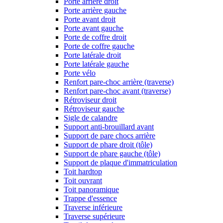
Porte arrière droit
Porte arrière gauche
Porte avant droit
Porte avant gauche
Porte de coffre droit
Porte de coffre gauche
Porte latérale droit
Porte latérale gauche
Porte vélo
Renfort pare-choc arrière (traverse)
Renfort pare-choc avant (traverse)
Rétroviseur droit
Rétroviseur gauche
Sigle de calandre
Support anti-brouillard avant
Support de pare chocs arrière
Support de phare droit (tôle)
Support de phare gauche (tôle)
Support de plaque d'immatriculation
Toit hardtop
Toit ouvrant
Toit panoramique
Trappe d'essence
Traverse inférieure
Traverse supérieure