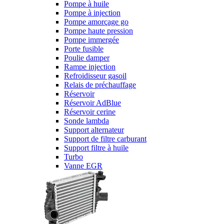
Pompe à huile
Pompe à injection
Pompe amorçage go
Pompe haute pression
Pompe immergée
Porte fusible
Poulie damper
Rampe injection
Refroidisseur gasoil
Relais de préchauffage
Réservoir
Réservoir AdBlue
Réservoir cerine
Sonde lambda
Support alternateur
Support de filtre carburant
Support filtre à huile
Turbo
Vanne EGR