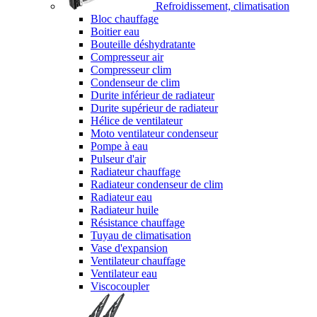
Refroidissement, climatisation
Bloc chauffage
Boitier eau
Bouteille déshydratante
Compresseur air
Compresseur clim
Condenseur de clim
Durite inférieur de radiateur
Durite supérieur de radiateur
Hélice de ventilateur
Moto ventilateur condenseur
Pompe à eau
Pulseur d'air
Radiateur chauffage
Radiateur condenseur de clim
Radiateur eau
Radiateur huile
Résistance chauffage
Tuyau de climatisation
Vase d'expansion
Ventilateur chauffage
Ventilateur eau
Viscocoupler