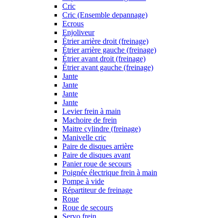
Cric
Cric (Ensemble depannage)
Ecrous
Enjoliveur
Étrier arrière droit (freinage)
Étrier arrière gauche (freinage)
Étrier avant droit (freinage)
Étrier avant gauche (freinage)
Jante
Jante
Jante
Jante
Levier frein à main
Machoire de frein
Maitre cylindre (freinage)
Manivelle cric
Paire de disques arrière
Paire de disques avant
Panier roue de secours
Poignée électrique frein à main
Pompe à vide
Répartiteur de freinage
Roue
Roue de secours
Servo frein