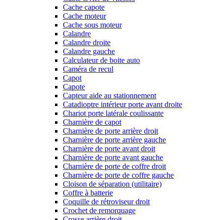
Cache capote
Cache moteur
Cache sous moteur
Calandre
Calandre droite
Calandre gauche
Calculateur de boite auto
Caméra de recul
Capot
Capote
Capteur aide au stationnement
Catadioptre intérieur porte avant droite
Chariot porte latérale coulissante
Charnière de capot
Charnière de porte arrière droit
Charnière de porte arrière gauche
Charnière de porte avant droit
Charnière de porte avant gauche
Charnière de porte de coffre droit
Charnière de porte de coffre gauche
Cloison de séparation (utilitaire)
Coffre à batterie
Coquille de rétroviseur droit
Crochet de remorquage
Crosse arrière droit