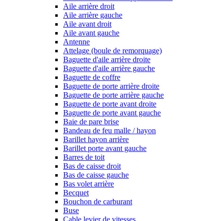
Aile arrière droit
Aile arrière gauche
Aile avant droit
Aile avant gauche
Antenne
Attelage (boule de remorquage)
Baguette d'aile arrière droite
Baguette d'aile arrière gauche
Baguette de coffre
Baguette de porte arrière droite
Baguette de porte arrière gauche
Baguette de porte avant droite
Baguette de porte avant gauche
Baie de pare brise
Bandeau de feu malle / hayon
Barillet hayon arrière
Barillet porte avant gauche
Barres de toit
Bas de caisse droit
Bas de caisse gauche
Bas volet arrière
Becquet
Bouchon de carburant
Buse
Cable levier de vitesses