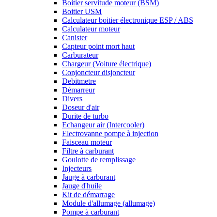
Boitier servitude moteur (BSM)
Boitier USM
Calculateur boitier électronique ESP / ABS
Calculateur moteur
Canister
Capteur point mort haut
Carburateur
Chargeur (Voiture électrique)
Conjoncteur disjoncteur
Debitmetre
Démarreur
Divers
Doseur d'air
Durite de turbo
Echangeur air (Intercooler)
Electrovanne pompe à injection
Faisceau moteur
Filtre à carburant
Goulotte de remplissage
Injecteurs
Jauge à carburant
Jauge d'huile
Kit de démarrage
Module d'allumage (allumage)
Pompe à carburant