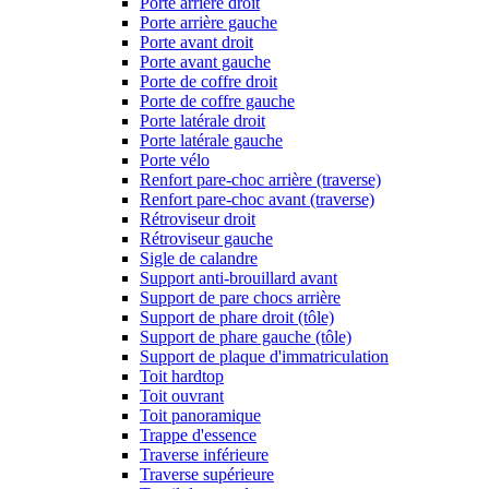
Porte arrière droit
Porte arrière gauche
Porte avant droit
Porte avant gauche
Porte de coffre droit
Porte de coffre gauche
Porte latérale droit
Porte latérale gauche
Porte vélo
Renfort pare-choc arrière (traverse)
Renfort pare-choc avant (traverse)
Rétroviseur droit
Rétroviseur gauche
Sigle de calandre
Support anti-brouillard avant
Support de pare chocs arrière
Support de phare droit (tôle)
Support de phare gauche (tôle)
Support de plaque d'immatriculation
Toit hardtop
Toit ouvrant
Toit panoramique
Trappe d'essence
Traverse inférieure
Traverse supérieure