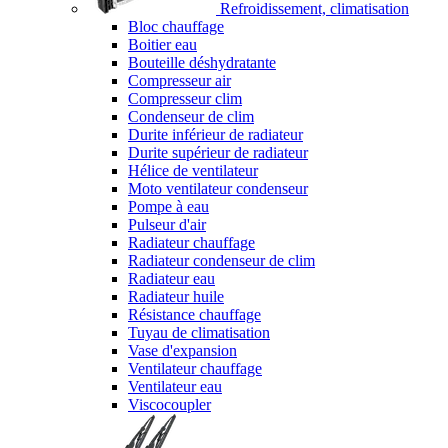
Refroidissement, climatisation
Bloc chauffage
Boitier eau
Bouteille déshydratante
Compresseur air
Compresseur clim
Condenseur de clim
Durite inférieur de radiateur
Durite supérieur de radiateur
Hélice de ventilateur
Moto ventilateur condenseur
Pompe à eau
Pulseur d'air
Radiateur chauffage
Radiateur condenseur de clim
Radiateur eau
Radiateur huile
Résistance chauffage
Tuyau de climatisation
Vase d'expansion
Ventilateur chauffage
Ventilateur eau
Viscocoupler