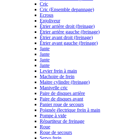
Cric
Cric (Ensemble depannage)
Ecrous
Enjoliveur
Étrier arrière droit (freinage)
Étrier arrière gauche (freinage)
Étrier avant droit (freinage)
Étrier avant gauche (freinage)
Jante
Jante
Jante
Jante
Levier frein à main
Machoire de frein
Maitre cylindre (freinage)
Manivelle cric
Paire de disques arrière
Paire de disques avant
Panier roue de secours
Poignée électrique frein à main
Pompe à vide
Répartiteur de freinage
Roue
Roue de secours
Servo frein