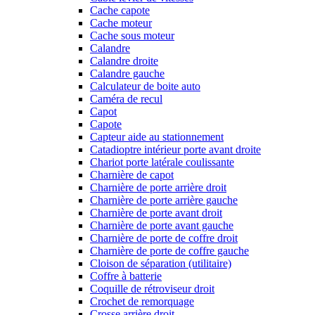
Cache capote
Cache moteur
Cache sous moteur
Calandre
Calandre droite
Calandre gauche
Calculateur de boite auto
Caméra de recul
Capot
Capote
Capteur aide au stationnement
Catadioptre intérieur porte avant droite
Chariot porte latérale coulissante
Charnière de capot
Charnière de porte arrière droit
Charnière de porte arrière gauche
Charnière de porte avant droit
Charnière de porte avant gauche
Charnière de porte de coffre droit
Charnière de porte de coffre gauche
Cloison de séparation (utilitaire)
Coffre à batterie
Coquille de rétroviseur droit
Crochet de remorquage
Crosse arrière droit