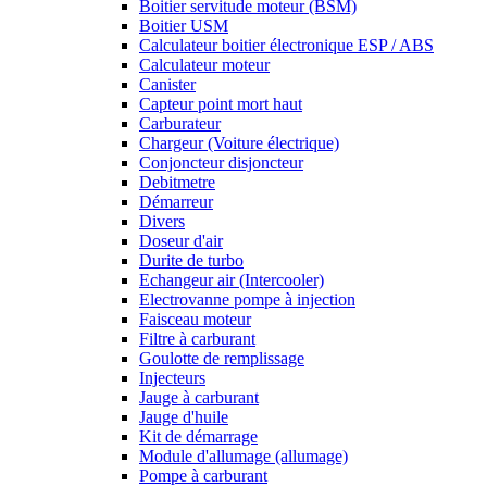
Boitier servitude moteur (BSM)
Boitier USM
Calculateur boitier électronique ESP / ABS
Calculateur moteur
Canister
Capteur point mort haut
Carburateur
Chargeur (Voiture électrique)
Conjoncteur disjoncteur
Debitmetre
Démarreur
Divers
Doseur d'air
Durite de turbo
Echangeur air (Intercooler)
Electrovanne pompe à injection
Faisceau moteur
Filtre à carburant
Goulotte de remplissage
Injecteurs
Jauge à carburant
Jauge d'huile
Kit de démarrage
Module d'allumage (allumage)
Pompe à carburant