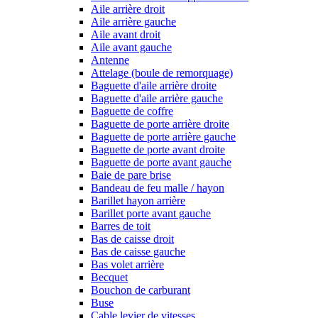
Aile arrière droit
Aile arrière gauche
Aile avant droit
Aile avant gauche
Antenne
Attelage (boule de remorquage)
Baguette d'aile arrière droite
Baguette d'aile arrière gauche
Baguette de coffre
Baguette de porte arrière droite
Baguette de porte arrière gauche
Baguette de porte avant droite
Baguette de porte avant gauche
Baie de pare brise
Bandeau de feu malle / hayon
Barillet hayon arrière
Barillet porte avant gauche
Barres de toit
Bas de caisse droit
Bas de caisse gauche
Bas volet arrière
Becquet
Bouchon de carburant
Buse
Cable levier de vitesses