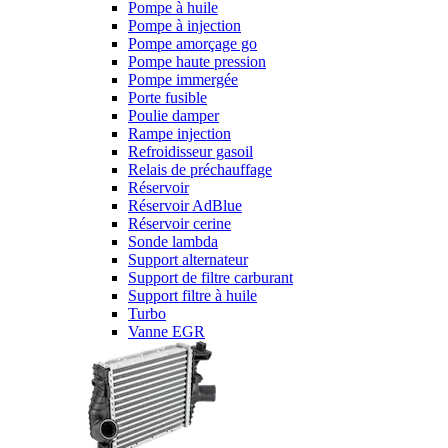
Pompe à huile
Pompe à injection
Pompe amorçage go
Pompe haute pression
Pompe immergée
Porte fusible
Poulie damper
Rampe injection
Refroidisseur gasoil
Relais de préchauffage
Réservoir
Réservoir AdBlue
Réservoir cerine
Sonde lambda
Support alternateur
Support de filtre carburant
Support filtre à huile
Turbo
Vanne EGR