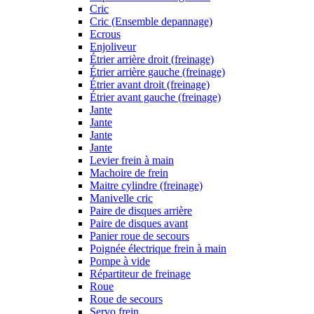
Cric
Cric (Ensemble depannage)
Ecrous
Enjoliveur
Étrier arrière droit (freinage)
Étrier arrière gauche (freinage)
Étrier avant droit (freinage)
Étrier avant gauche (freinage)
Jante
Jante
Jante
Jante
Levier frein à main
Machoire de frein
Maitre cylindre (freinage)
Manivelle cric
Paire de disques arrière
Paire de disques avant
Panier roue de secours
Poignée électrique frein à main
Pompe à vide
Répartiteur de freinage
Roue
Roue de secours
Servo frein