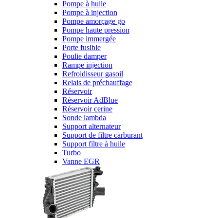
Pompe à huile
Pompe à injection
Pompe amorçage go
Pompe haute pression
Pompe immergée
Porte fusible
Poulie damper
Rampe injection
Refroidisseur gasoil
Relais de préchauffage
Réservoir
Réservoir AdBlue
Réservoir cerine
Sonde lambda
Support alternateur
Support de filtre carburant
Support filtre à huile
Turbo
Vanne EGR