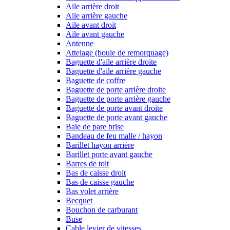
Aile arrière droit
Aile arrière gauche
Aile avant droit
Aile avant gauche
Antenne
Attelage (boule de remorquage)
Baguette d'aile arrière droite
Baguette d'aile arrière gauche
Baguette de coffre
Baguette de porte arrière droite
Baguette de porte arrière gauche
Baguette de porte avant droite
Baguette de porte avant gauche
Baie de pare brise
Bandeau de feu malle / hayon
Barillet hayon arrière
Barillet porte avant gauche
Barres de toit
Bas de caisse droit
Bas de caisse gauche
Bas volet arrière
Becquet
Bouchon de carburant
Buse
Cable levier de vitesses