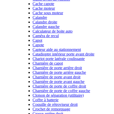
Cache capote
Cache moteur
Cache sous moteur
Calandre
Calandre droite
Calandre gauche
Calculateur de boite auto
Caméra de recul
Capot
Capote
Capteur aide au stationnement
Catadioptre intérieur porte avant droite
Chariot porte latérale coulissante
Charnière de capot
Charnière de porte arrière droit
Charnière de porte arrière gauche
Charnière de porte avant droit
Charnière de porte avant gauche
Charnière de porte de coffre droit
Charnière de porte de coffre gauche
Cloison de séparation (utilitaire)
Coffre à batterie
Coquille de rétroviseur droit
Crochet de remorquage
Crosse arrière droit