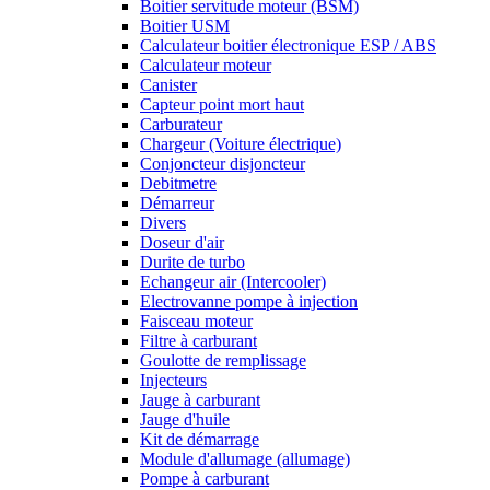
Boitier servitude moteur (BSM)
Boitier USM
Calculateur boitier électronique ESP / ABS
Calculateur moteur
Canister
Capteur point mort haut
Carburateur
Chargeur (Voiture électrique)
Conjoncteur disjoncteur
Debitmetre
Démarreur
Divers
Doseur d'air
Durite de turbo
Echangeur air (Intercooler)
Electrovanne pompe à injection
Faisceau moteur
Filtre à carburant
Goulotte de remplissage
Injecteurs
Jauge à carburant
Jauge d'huile
Kit de démarrage
Module d'allumage (allumage)
Pompe à carburant