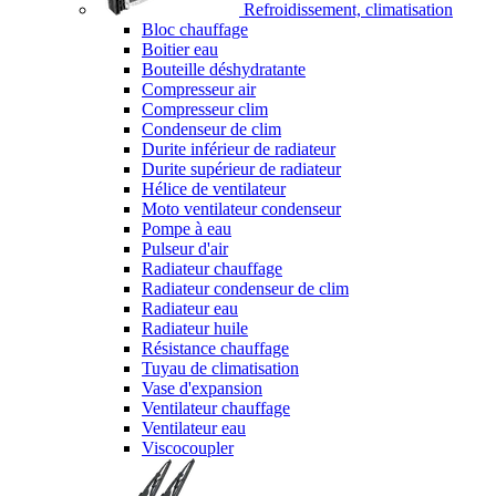
Refroidissement, climatisation
Bloc chauffage
Boitier eau
Bouteille déshydratante
Compresseur air
Compresseur clim
Condenseur de clim
Durite inférieur de radiateur
Durite supérieur de radiateur
Hélice de ventilateur
Moto ventilateur condenseur
Pompe à eau
Pulseur d'air
Radiateur chauffage
Radiateur condenseur de clim
Radiateur eau
Radiateur huile
Résistance chauffage
Tuyau de climatisation
Vase d'expansion
Ventilateur chauffage
Ventilateur eau
Viscocoupler