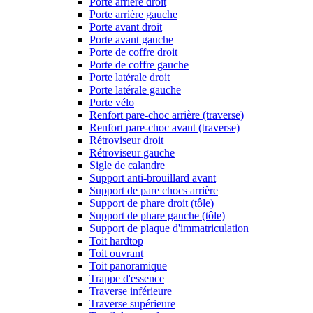
Porte arrière droit
Porte arrière gauche
Porte avant droit
Porte avant gauche
Porte de coffre droit
Porte de coffre gauche
Porte latérale droit
Porte latérale gauche
Porte vélo
Renfort pare-choc arrière (traverse)
Renfort pare-choc avant (traverse)
Rétroviseur droit
Rétroviseur gauche
Sigle de calandre
Support anti-brouillard avant
Support de pare chocs arrière
Support de phare droit (tôle)
Support de phare gauche (tôle)
Support de plaque d'immatriculation
Toit hardtop
Toit ouvrant
Toit panoramique
Trappe d'essence
Traverse inférieure
Traverse supérieure