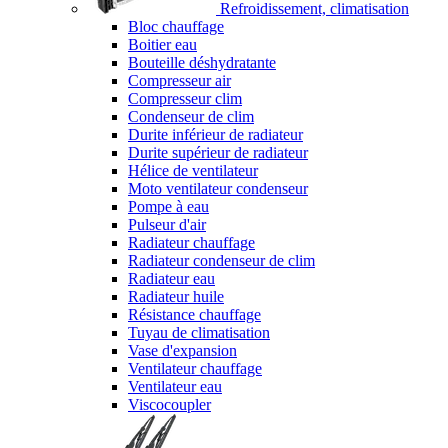
Refroidissement, climatisation
Bloc chauffage
Boitier eau
Bouteille déshydratante
Compresseur air
Compresseur clim
Condenseur de clim
Durite inférieur de radiateur
Durite supérieur de radiateur
Hélice de ventilateur
Moto ventilateur condenseur
Pompe à eau
Pulseur d'air
Radiateur chauffage
Radiateur condenseur de clim
Radiateur eau
Radiateur huile
Résistance chauffage
Tuyau de climatisation
Vase d'expansion
Ventilateur chauffage
Ventilateur eau
Viscocoupler