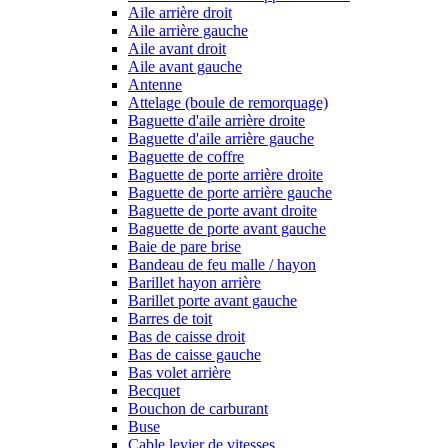
Aile arrière droit
Aile arrière gauche
Aile avant droit
Aile avant gauche
Antenne
Attelage (boule de remorquage)
Baguette d'aile arrière droite
Baguette d'aile arrière gauche
Baguette de coffre
Baguette de porte arrière droite
Baguette de porte arrière gauche
Baguette de porte avant droite
Baguette de porte avant gauche
Baie de pare brise
Bandeau de feu malle / hayon
Barillet hayon arrière
Barillet porte avant gauche
Barres de toit
Bas de caisse droit
Bas de caisse gauche
Bas volet arrière
Becquet
Bouchon de carburant
Buse
Cable levier de vitesses