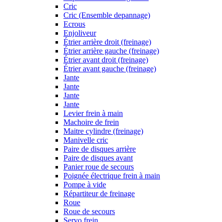
Cric
Cric (Ensemble depannage)
Ecrous
Enjoliveur
Étrier arrière droit (freinage)
Étrier arrière gauche (freinage)
Étrier avant droit (freinage)
Étrier avant gauche (freinage)
Jante
Jante
Jante
Jante
Levier frein à main
Machoire de frein
Maitre cylindre (freinage)
Manivelle cric
Paire de disques arrière
Paire de disques avant
Panier roue de secours
Poignée électrique frein à main
Pompe à vide
Répartiteur de freinage
Roue
Roue de secours
Servo frein