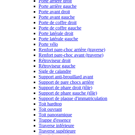
Porte arrière droit
Porte arrière gauche
Porte avant droit
Porte avant gauche
Porte de coffre droit
Porte de coffre gauche
Porte latérale droit
Porte latérale gauche
Porte vélo
Renfort pare-choc arrière (traverse)
Renfort pare-choc avant (traverse)
Rétroviseur droit
Rétroviseur gauche
Sigle de calandre
Support anti-brouillard avant
Support de pare chocs arrière
Support de phare droit (tôle)
Support de phare gauche (tôle)
Support de plaque d'immatriculation
Toit hardtop
Toit ouvrant
Toit panoramique
Trappe d'essence
Traverse inférieure
Traverse supérieure