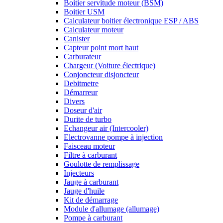
Boitier servitude moteur (BSM)
Boitier USM
Calculateur boitier électronique ESP / ABS
Calculateur moteur
Canister
Capteur point mort haut
Carburateur
Chargeur (Voiture électrique)
Conjoncteur disjoncteur
Debitmetre
Démarreur
Divers
Doseur d'air
Durite de turbo
Echangeur air (Intercooler)
Electrovanne pompe à injection
Faisceau moteur
Filtre à carburant
Goulotte de remplissage
Injecteurs
Jauge à carburant
Jauge d'huile
Kit de démarrage
Module d'allumage (allumage)
Pompe à carburant