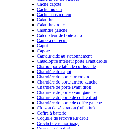
Cache capote
Cache moteur
Cache sous moteur
Calandre
Calandre droite
Calandre gauche
Calculateur de boite auto
Caméra de recul
Capot
Capote
Capteur aide au stationnement
Catadioptre intérieur porte avant droite
Chariot porte latérale coulissante
Charnière de capot
Charnière de porte arrière droit
Charnière de porte arrière gauche
Charnière de porte avant droit
Charnière de porte avant gauche
Charnière de porte de coffre droit
Charnière de porte de coffre gauche
Cloison de séparation (utilitaire)
Coffre à batterie
Coquille de rétroviseur droit
Crochet de remorquage
Crosse arrière droit