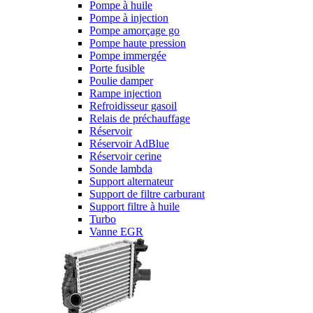
Pompe à huile
Pompe à injection
Pompe amorçage go
Pompe haute pression
Pompe immergée
Porte fusible
Poulie damper
Rampe injection
Refroidisseur gasoil
Relais de préchauffage
Réservoir
Réservoir AdBlue
Réservoir cerine
Sonde lambda
Support alternateur
Support de filtre carburant
Support filtre à huile
Turbo
Vanne EGR