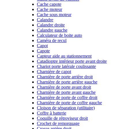
Cache capote
Cache moteur
Cache sous moteur
Calandre
Calandre droite
Calandre gauche
Calculateur de boite auto
Caméra de recul
Capot
Capote
Capteur aide au stationnement
Catadioptre intérieur porte avant droite
Chariot porte latérale coulissante
Charnière de capot
Charnière de porte arrière droit
Charnière de porte arrière gauche
Charnière de porte avant droit
Charnière de porte avant gauche
Charnière de porte de coffre droit
Charnière de porte de coffre gauche
Cloison de séparation (utilitaire)
Coffre à batterie
Coquille de rétroviseur droit
Crochet de remorquage
Crosse arrière droit