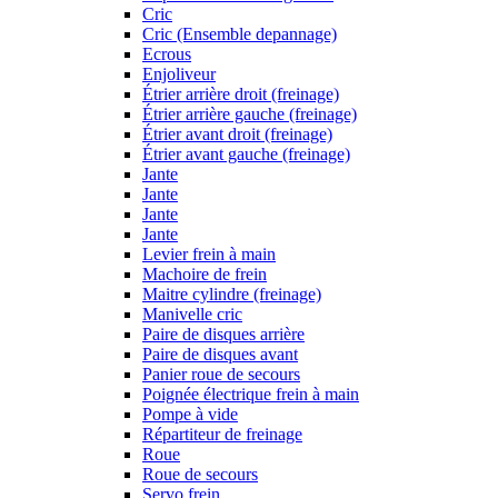
Cric
Cric (Ensemble depannage)
Ecrous
Enjoliveur
Étrier arrière droit (freinage)
Étrier arrière gauche (freinage)
Étrier avant droit (freinage)
Étrier avant gauche (freinage)
Jante
Jante
Jante
Jante
Levier frein à main
Machoire de frein
Maitre cylindre (freinage)
Manivelle cric
Paire de disques arrière
Paire de disques avant
Panier roue de secours
Poignée électrique frein à main
Pompe à vide
Répartiteur de freinage
Roue
Roue de secours
Servo frein