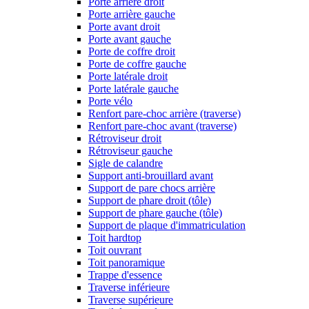
Porte arrière droit
Porte arrière gauche
Porte avant droit
Porte avant gauche
Porte de coffre droit
Porte de coffre gauche
Porte latérale droit
Porte latérale gauche
Porte vélo
Renfort pare-choc arrière (traverse)
Renfort pare-choc avant (traverse)
Rétroviseur droit
Rétroviseur gauche
Sigle de calandre
Support anti-brouillard avant
Support de pare chocs arrière
Support de phare droit (tôle)
Support de phare gauche (tôle)
Support de plaque d'immatriculation
Toit hardtop
Toit ouvrant
Toit panoramique
Trappe d'essence
Traverse inférieure
Traverse supérieure