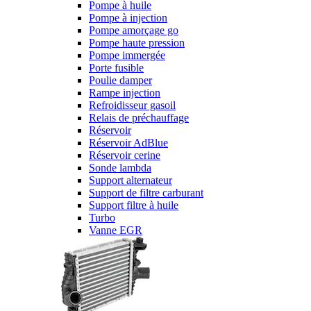
Pompe à huile
Pompe à injection
Pompe amorçage go
Pompe haute pression
Pompe immergée
Porte fusible
Poulie damper
Rampe injection
Refroidisseur gasoil
Relais de préchauffage
Réservoir
Réservoir AdBlue
Réservoir cerine
Sonde lambda
Support alternateur
Support de filtre carburant
Support filtre à huile
Turbo
Vanne EGR