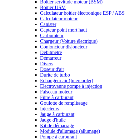
Boitier servitude moteur (BSM)
Boitier USM
Calculateur boitier électronique ESP / ABS
Calculateur moteur
Canister
Capteur point mort haut
Carburateur
Chargeur (Voiture électrique)
Conjoncteur disjoncteur
Debitmetre
Démarreur
Divers
Doseur d'air
Durite de turbo
Echangeur air (Intercooler)
Electrovanne pompe à injection
Faisceau moteur
Filtre à carburant
Goulotte de remplissage
Injecteurs
Jauge à carburant
Jauge d'huile
Kit de démarrage
Module d'allumage (allumage)
Pompe à carburant