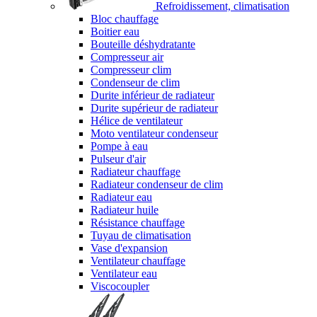
Refroidissement, climatisation
Bloc chauffage
Boitier eau
Bouteille déshydratante
Compresseur air
Compresseur clim
Condenseur de clim
Durite inférieur de radiateur
Durite supérieur de radiateur
Hélice de ventilateur
Moto ventilateur condenseur
Pompe à eau
Pulseur d'air
Radiateur chauffage
Radiateur condenseur de clim
Radiateur eau
Radiateur huile
Résistance chauffage
Tuyau de climatisation
Vase d'expansion
Ventilateur chauffage
Ventilateur eau
Viscocoupler