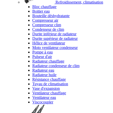
Refroidissement, climatisation
Bloc chauffage
Boitier eau
Bouteille déshydratante
Compresseur air
Compresseur clim
Condenseur de clim
Durite inférieur de radiateur
Durite supérieur de radiateur
Hélice de ventilateur
Moto ventilateur condenseur
Pompe à eau
Pulseur d'air
Radiateur chauffage
Radiateur condenseur de clim
Radiateur eau
Radiateur huile
Résistance chauffage
Tuyau de climatisation
Vase d'expansion
Ventilateur chauffage
Ventilateur eau
Viscocoupler