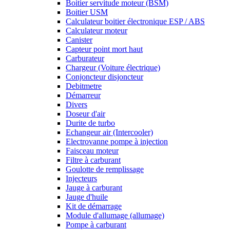
Boitier servitude moteur (BSM)
Boitier USM
Calculateur boitier électronique ESP / ABS
Calculateur moteur
Canister
Capteur point mort haut
Carburateur
Chargeur (Voiture électrique)
Conjoncteur disjoncteur
Debitmetre
Démarreur
Divers
Doseur d'air
Durite de turbo
Echangeur air (Intercooler)
Electrovanne pompe à injection
Faisceau moteur
Filtre à carburant
Goulotte de remplissage
Injecteurs
Jauge à carburant
Jauge d'huile
Kit de démarrage
Module d'allumage (allumage)
Pompe à carburant