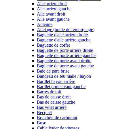
Aile arrière droit
Aile arrière gauche
Aile avant droit
Aile avant gauche
Antenne
Attelage (boule de remorquage)
Baguette d'aile arrière droite
Baguette d'aile arrière gauche
Baguette de coffre
Baguette de porte arrière droite
Baguette de porte arrière gauche
Baguette de porte avant droite
Baguette de porte avant gauche
Baie de pare brise
Bandeau de feu malle / hayon
Barillet hayon arrière
Barillet porte avant gauche
Barres de toit
Bas de caisse droit
Bas de caisse gauche
Bas volet arrière
Becquet
Bouchon de carburant
Buse
Cable levier de vitesses