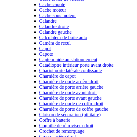
Cache capote
Cache moteur
Cache sous moteur
Calandre
Calandre droite
Calandre gauche
Calculateur de boite auto
Caméra de recul
Capot
Capote
Capteur aide au stationnement
Catadioptre intérieur porte avant droite
Chariot porte latérale coulissante
Charnière de capot
Charnière de porte arrière droit
Charnière de porte arrière gauche
Charnière de porte avant droit
Charnière de porte avant gauche
Charnière de porte de coffre droit
Charnière de porte de coffre gauche
Cloison de séparation (utilitaire)
Coffre à batterie
Coquille de rétroviseur droit
Crochet de remorquage
Crosse arrière droit