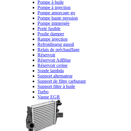
Pompe à huile
Pompe à injection
Pompe amorçage go
Pompe haute pression
Pompe immergée
Porte fusible
Poulie damper
Rampe injection
Refroidisseur gasoil
Relais de préchauffage
Réservoir
Réservoir AdBlue
Réservoir cerine
Sonde lambda
Support alternateur
Support de filtre carburant
Support filtre à huile
Turbo
Vanne EGR