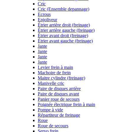
Cric
Cric (Ensemble depannage)
Ecrous
Enjoliveur
Étrier arrière droit (freinage)
Étrier arrière gauche (freinage)
Étrier avant droit (freinage)
Étrier avant gauche (freinage)
Jante
Jante
Jante
Jante
Levier frein à main
Machoire de frein
Maitre cylindre (freinage)
Manivelle cric
Paire de disques arrière
Paire de disques avant
Panier roue de secours
Poignée électrique frein à main
Pompe à vide
Répartiteur de freinage
Roue
Roue de secours
Servo frein