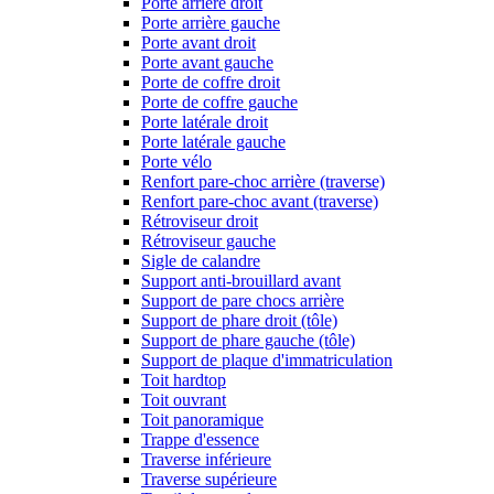
Porte arrière droit
Porte arrière gauche
Porte avant droit
Porte avant gauche
Porte de coffre droit
Porte de coffre gauche
Porte latérale droit
Porte latérale gauche
Porte vélo
Renfort pare-choc arrière (traverse)
Renfort pare-choc avant (traverse)
Rétroviseur droit
Rétroviseur gauche
Sigle de calandre
Support anti-brouillard avant
Support de pare chocs arrière
Support de phare droit (tôle)
Support de phare gauche (tôle)
Support de plaque d'immatriculation
Toit hardtop
Toit ouvrant
Toit panoramique
Trappe d'essence
Traverse inférieure
Traverse supérieure